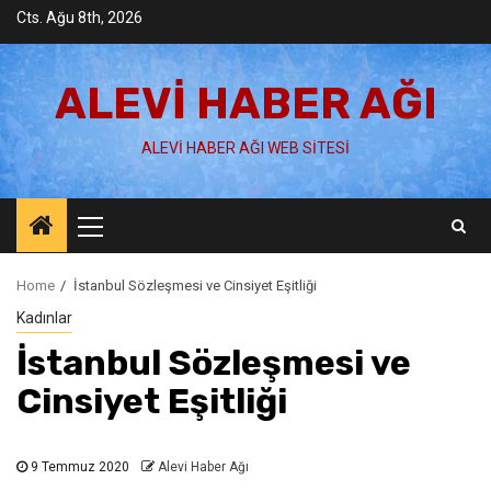
Skip
Cts. Ağu 8th, 2026
to
content
ALEVI HABER AĞI
ALEVI HABER AĞI WEB SITESI
Primary
Menu
Home
İstanbul Sözleşmesi ve Cinsiyet Eşitliği
Kadınlar
İstanbul Sözleşmesi ve
Cinsiyet Eşitliği
9 Temmuz 2020
Alevi Haber Ağı