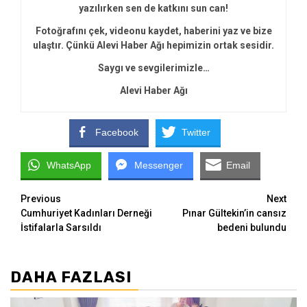
yazılırken sen de katkını sun can!
Fotoğrafını çek, videonu kaydet, haberini yaz ve bize
ulaştır. Çünkü Alevi Haber Ağı hepimizin ortak sesidir.
Saygı ve sevgilerimizle…
Alevi Haber Ağı
Facebook
Twitter
WhatsApp
Messenger
Email
Continue
Previous
Next
Cumhuriyet Kadınları Derneği
Pınar Gültekin’in cansız
Reading
İstifalarla Sarsıldı
bedeni bulundu
DAHA FAZLASI