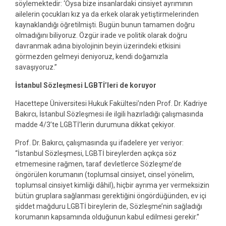
söylemektedir: ‘Oysa bize insanlardaki cinsiyet ayrımının
ailelerin çocukları kız ya da erkek olarak yetiştirmelerinden
kaynaklandığı öğretilmişti. Bugün bunun tamamen doğru
olmadığını biliyoruz. Özgür irade ve politik olarak doğru
davranmak adına biyolojinin beyin üzerindeki etkisini
görmezden gelmeyi deniyoruz, kendi doğamızla
savaşıyoruz.”
İstanbul Sözleşmesi LGBTİ’leri de koruyor
Hacettepe Üniversitesi Hukuk Fakültesi’nden Prof. Dr. Kadriye
Bakırcı, İstanbul Sözleşmesi ile ilgili hazırladığı çalışmasında
madde 4/3’te LGBTİ’lerin durumuna dikkat çekiyor.
Prof. Dr. Bakırcı, çalışmasında şu ifadelere yer veriyor:
“İstanbul Sözleşmesi, LGBTİ bireylerden açıkça söz
etmemesine rağmen, taraf devletlerce Sözleşme’de
öngörülen korumanın (toplumsal cinsiyet, cinsel yönelim,
toplumsal cinsiyet kimliği dâhil), hiçbir ayrıma yer vermeksizin
bütün gruplara sağlanması gerektiğini öngördüğünden, ev içi
şiddet mağduru LGBTİ bireylerin de, Sözleşme’nin sağladığı
korumanın kapsamında olduğunun kabul edilmesi gerekir.”