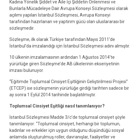
Kadına Yönelik Şiddet ve Aile İçi Şiddetin Önlenmesi ve
Bunlarla Mücadeleye Dair Avrupa Konseyi Sözleşmesi olarak
açılımı yapılan İstanbul Sözleşmesi, Avrupa Konseyi
tarafından hazırlanan ve yaptırım gücü olan uluslararası bir
sözleşmedir.
Sözleşme, ilk olarak Türkiye tarafından Mayıs 2011’de
İstanbul’da imzalandığı için İstanbul Sözleşmesi adını almıştır.
10 ülkenin imzalamasının ardından 1 Ağustos 2014’te
yürürlüğe giren Sözleşme’de AB ülkelerinin ekseriyetinin
imzası bulunuyor.
“Eğitimde Toplumsal Cinsiyet Eşitliğinin Geliştirilmesi Projesi”
(ETCEP) ise sözleşmenin yürürlüğe girdiği tarihten sadece bir
ay sonra 1 Eylül 2014 tarihinde başlatılmıştır.
Toplumsal Cinsiyet Eşitliği nasıl tanımlanıyor?
İstanbul Sözleşmesi Madde 3/c’de toplumsal cinsiyet şöyle
tanımlanıyor: “Toplumsal cinsiyet, herhangi bir toplumun,
kadınlar ve erkekler için uygun olduğunu düşündüğü sosyal
anlamda oluşturulmuş roller, davranışlar, faaliyetler ve