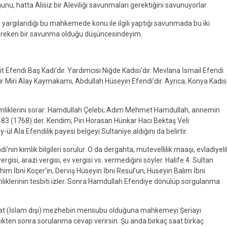
ğunu, hatta Alisiz bir Aleviliği savunmaları gerektiğini savunuyorlar.
 yargılandığı bu mahkemede konu ile ilgili yaptığı savunmada bu iki
gereken bir savunma olduğu düşüncesindeyim.
t Efendi Baş Kadı’dır. Yardımcısı Niğde Kadısı’dır. Mevlana İsmail Efendi
ir Miri Alay Kaymakamı, Abdullah Hüseyin Efendi’dir. Ayrıca; Konya Kadısı
liklerini sorar: Hamdullah Çelebi; Adım Mehmet Hamdullah, annemin
83 (1768) der. Kendim; Piri Horasan Hünkar Hacı Bektaş Veli
l Ala Efendilik payesi belgeyi Sultaniye aldığını da belirtir.
in kimlik bilgileri sorulur. O da dergahta; mütevellilik maaşı, evladiyeli
gisi, arazi vergisi, ev vergisi vs. vermediğini söyler. Halife 4. Sultan
ahim İbni Koçer’in, Derviş Hüseyin İbni Resul’un, Hüseyin Balım İbni
imliklerinin tesbiti izler. Sonra Hamdullah Efendiye dönülüp sorgulanma
bidat (İslam dışı) mezhebin mensubu olduğuna mahkemeyi Şeriayı
ten sonra sorularıma cevap verirsin. Şu anda birkaç saat birkaç