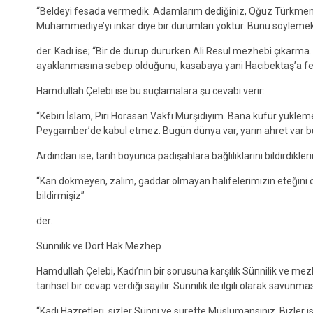
“Beldeyi fesada vermedik. Adamlarım dediğiniz, Oğuz Türkmenler
Muhammediye’yi inkar diye bir durumları yoktur. Bunu söylemek
der. Kadı ise; “Bir de durup dururken Ali Resul mezhebi çıkarma
ayaklanmasına sebep olduğunu, kasabaya yani Hacıbektaş’a fesad
Hamdullah Çelebi ise bu suçlamalara şu cevabı verir:
“Kebiri İslam, Piri Horasan Vakfı Mürşidiyim. Bana küfür yükle
Peygamber’de kabul etmez. Bugün dünya var, yarın ahret var bun
Ardından ise; tarih boyunca padişahlara bağlılıklarını bildirdikleri
“Kan dökmeyen, zalim, gaddar olmayan halifelerimizin eteğini 
bildirmişiz”
der.
Sünnilik ve Dört Hak Mezhep
Hamdullah Çelebi, Kadı’nın bir sorusuna karşılık Sünnilik ve me
tarihsel bir cevap verdiği sayılır. Sünnilik ile ilgili olarak savun
“Kadı Hazretleri, sizler Sünni ve surette Müslümansınız. Bizler