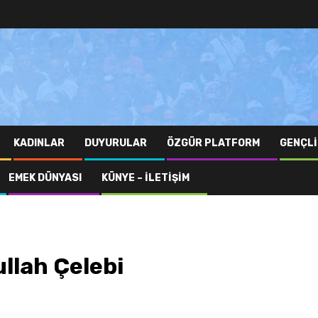
KADINLAR
DUYURULAR
ÖZGÜR PLATFORM
GENÇLI
EMEK DÜNYASI
KÜNYE – İLETIŞIM
llah Çelebi