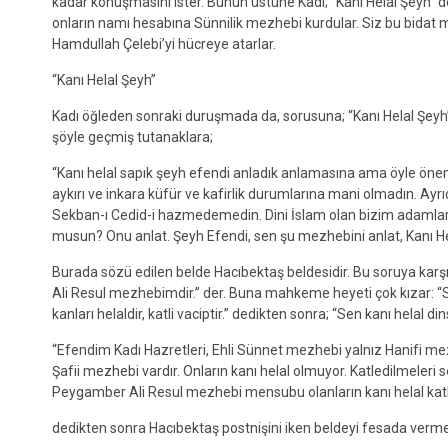
kadar konuşmasını ister. Bunun üstüne Kadı; “Kanı Helal Şeyh” d
onların namı hesabına Sünnilik mezhebi kurdular. Siz bu bidat 
Hamdullah Çelebi’yi hücreye atarlar.
“Kanı Helal Şeyh”
Kadı öğleden sonraki duruşmada da, sorusuna; “Kanı Helal Şeyh” d
şöyle geçmiş tutanaklara;
“Kanı helal sapık şeyh efendi anladık anlamasına ama öyle öne
aykırı ve inkara küfür ve kafirlik durumlarına mani olmadın. Ayr
Sekban-ı Cedid-i hazmedemedin. Dini İslam olan bizim adamlarımı
musun? Onu anlat. Şeyh Efendi, sen şu mezhebini anlat, Kanı He
Burada sözü edilen belde Hacıbektaş beldesidir. Bu soruya karş
Ali Resul mezhebimdir.” der. Buna mahkeme heyeti çok kızar: “Sus 
kanları helaldir, katli vaciptir.” dedikten sonra; “Sen kanı helal 
“Efendim Kadı Hazretleri, Ehli Sünnet mezhebi yalnız Hanifi me
Şafii mezhebi vardır. Onların kanı helal olmuyor. Katledilme
Peygamber Ali Resul mezhebi mensubu olanların kanı helal katle
dedikten sonra Hacıbektaş postnişini iken beldeyi fesada verm