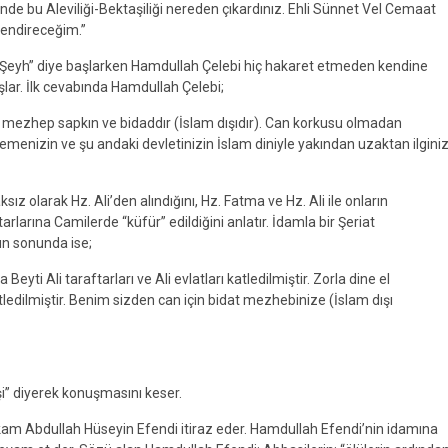
ninde bu Aleviliği-Bektaşiliği nereden çıkardınız. Ehli Sünnet Vel Cemaat
lendireceğim.”
 Şeyh” diye başlarken Hamdullah Çelebi hiç hakaret etmeden kendine
aşlar. İlk cevabında Hamdullah Çelebi;
 mezhep sapkın ve bidaddır (İslam dışıdır). Can korkusu olmadan
menizin ve şu andaki devletinizin İslam diniyle yakından uzaktan ilgini
 olarak Hz. Ali’den alındığını, Hz. Fatma ve Hz. Ali ile onların
rlarına Camilerde “küfür” edildiğini anlatır. İdamla bir Şeriat
n sonunda ise;
yti Ali taraftarları ve Ali evlatları katledilmiştir. Zorla dine el
tledilmiştir. Benim sizden can için bidat mezhebinize (İslam dışı
şi” diyerek konuşmasını keser.
 Abdullah Hüseyin Efendi itiraz eder. Hamdullah Efendi’nin idamına