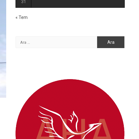
31
« Tem
Arama: