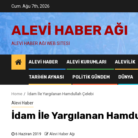
Skip
Cum. Ağu 7th, 2026
to
content
ALEVI HABER AĞI
ALEVI HABER AĞI WEB SITESI
ALEVI HABER
ALEVI KURUMLARI
ALEVILIK
TARIHIN AYNASI
POLITIK GÜNDEM
DÜNYA
Home
İdam İle Yargılanan Hamdullah Çelebi
Alevi Haber
İdam İle Yargılanan Hamdu
6 Haziran 2019
Alevi Haber Ağı