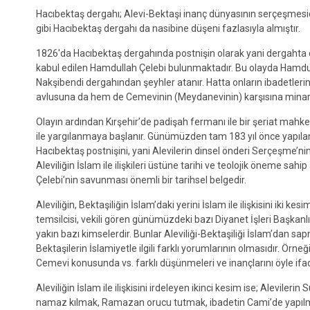
Hacıbektaş dergahı; Alevi-Bektaşi inanç dünyasının serçeşmesidi
gibi Hacıbektaş dergahı da nasibine düşeni fazlasıyla almıştır.
1826′da Hacıbektaş dergahında postnişin olarak yani dergahta d
kabul edilen Hamdullah Çelebi bulunmaktadır. Bu olayda Hamdullah
Nakşibendi dergahından şeyhler atanır. Hatta onların ibadetlerin
avlusuna da hem de Cemevinin (Meydanevinin) karşısına minareli 
Olayın ardından Kırşehir’de padişah fermanı ile bir şeriat mah
ile yargılanmaya başlanır. Günümüzden tam 183 yıl önce yapılan 
Hacıbektaş postnişini, yani Alevilerin dinsel önderi Serçeşme’ni
Aleviliğin İslam ile ilişkileri üstüne tarihi ve teolojik öneme sah
Çelebi’nin savunması önemli bir tarihsel belgedir.
Aleviliğin, Bektaşiliğin İslam’daki yerini İslam ile ilişkisini iki k
temsilcisi, vekili gören günümüzdeki bazı Diyanet İşleri Başkanlığı
yakın bazı kimselerdir. Bunlar Aleviliği-Bektaşiliği İslam’dan sap
Bektaşilerin İslamiyetle ilgili farklı yorumlarının olmasıdır.
Cemevi konusunda vs. farklı düşünmeleri ve inançlarını öyle ifad
Aleviliğin İslam ile ilişkisini irdeleyen ikinci kesim ise; Alevilerin
namaz kılmak, Ramazan orucu tutmak, ibadetin Cami’de yapılmas