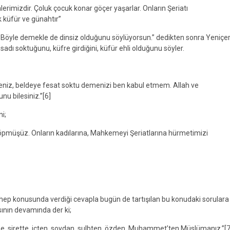
imizdir. Çoluk çocuk konar göçer yaşarlar. Onların Şeriatı
 küfür ve günahtır”
. Böyle demekle de dinsiz olduğunu söylüyorsun.” dedikten sonra Yeniçer
ı soktuğunu, küfre girdiğini, küfür ehli olduğunu söyler.
meniz, beldeye fesat soktu demenizi ben kabul etmem. Allah ve
u bilesiniz.”[6]
ni;
öpmüşüz. Onların kadılarına, Mahkemeyi Şeriatlarına hürmetimizi
zhep konusunda verdiği cevapla bugün de tartışılan bu konudaki sorulara
masının devamında der ki;
 ise, sirette, içten, soydan, sulbten, özden, Muhammet’ten Müslümanız.”[7