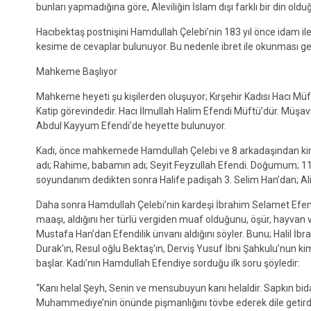
bunları yapmadığına göre, Aleviliğin İslam dışı farklı bir din oldu
Hacıbektaş postnişini Hamdullah Çelebi’nin 183 yıl önce idam ile
kesime de cevaplar bulunuyor. Bu nedenle ibret ile okunması 
Mahkeme Başlıyor
Mahkeme heyeti şu kişilerden oluşuyor; Kırşehir Kadısı Hacı Müfi
Katip görevindedir. Hacı İlmullah Halim Efendi Müftü’dür. Müşav
Abdul Kayyum Efendi’de heyette bulunuyor.
Kadı, önce mahkemede Hamdullah Çelebi ve 8 arkadaşından kim
adı; Rahime, babamın adı; Seyit Feyzullah Efendi. Doğumum; 11
soyundanım dedikten sonra Halife padişah 3. Selim Han’dan; Aliy-ü
Daha sonra Hamdullah Çelebi’nin kardeşi İbrahim Selamet Efendi’n
maaşı, aldığını her türlü vergiden muaf olduğunu, öşür, hayvan ver
Mustafa Han’dan Efendilik ünvanı aldığını söyler. Bunu; Halil İbr
Durak’ın, Resul oğlu Bektaş’ın, Derviş Yusuf İbni Şahkulu’nun k
başlar. Kadı’nın Hamdullah Efendiye sorduğu ilk soru şöyledir:
“Kanı helal Şeyh, Senin ve mensubuyun kanı helaldir. Sapkın 
Muhammediye’nin önünde pişmanlığını tövbe ederek dile getirdik