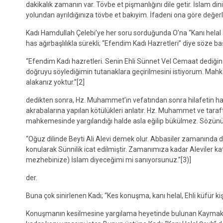
dakikalık zamanın var. Tövbe et pişmanlığını dile getir. İslam di
yolundan ayrıldığınıza tövbe et bakıyim. İfadeni ona göre değer
Kadı Hamdullah Çelebi’ye her soru sorduğunda O’na “Kanı helal
has ağırbaşlılıkla sürekli; “Efendim Kadı Hazretleri” diye söze b
“Efendim Kadı hazretleri. Senin Ehli Sünnet Vel Cemaat dediğin
doğruyu söylediğimin tutanaklara geçirilmesini istiyorum. Mahke
alakanız yoktur.”[2]
dedikten sonra, Hz. Muhammet’in vefatından sonra hilafetin haksız
akrabalarına yapılan kötülükleri anlatır. Hz. Muhammet ve tarafta
mahkemesinde yargılandığı halde asla eğilip bükülmez. Sözünü
“Oğuz dilinde Beyti Ali Alevi demek olur. Abbasiler zamanında da Be
konularak Sünnilik icat edilmiştir. Zamanımıza kadar Aleviler ka
mezhebinize) İslam diyeceğimi mi sanıyorsunuz.”[3)]
der.
Buna çok sinirlenen Kadı; “Kes konuşma, kanı helal, Ehli küfür ki
Konuşmanın kesilmesine yargılama heyetinde bulunan Kaymakam