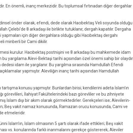
r. En önemli, inanç merkezidir. Bu toplumsal fırtınadan diğer dergahlar
insel önder olarak; efendi, dede olarak Hacıbektaş Veli soyunda olduğu
 Çelebi’de 8 arkadaşı ile birlikte tutuklanır, dergah kapatılır. Dergaha
i yapmaları için diğer dergahlara olduğu gibi Hacıbektaş dergahı
minberli bir Cami dikilir.
kemesi kurulur. Hacıbektaş postnişini ve 8 arkadaşı bu mahkemede idam
bu yargılama Alevi-Bektaşi tarihi açısından özel önemi sahip bir olaydır
n dedesi idam ile yargılanır. Bu yargılma sırasında Hamdullah Efendi
ip açıklamalar yapmıştır. Aleviliğin inanç tarihi açısından Hamdullah
esim tartışma konusu yapmıştır. Bunlardan birisi; kendilerini adeta İslam’ın
 görevlileri, İlahiyat Fakültelerindeki bazı görevliler ve bu zihniyete
mış İslam dışı bir akım olarak görmektedirler. Gerekçeleri ise; Alevilerin-
 Örneğin; Beş vakit namaz konusunda, Ramazan orucu konusunda, Cami ve
e etmeleridir.
 Sünni İslam’ın, İslam olmasının 5 şartı olarak ifade ettikleri; Beş vakit
ı vs. konularında farklı inanmalarını gerekçe göstererek; Aleviler