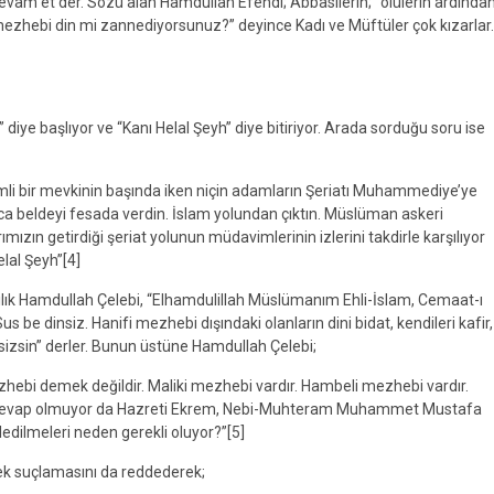
evam et der. Sözü alan Hamdullah Efendi; Abbasilerin; “ölülerin ardında
mezhebi din mi zannediyorsunuz?” deyince Kadı ve Müftüler çok kızarlar.
iye başlıyor ve “Kanı Helal Şeyh” diye bitiriyor. Arada sorduğu soru ise
mli bir mevkinin başında iken niçin adamların Şeriatı Muhammediye’ye
ıca beldeyi fesada verdin. İslam yolundan çıktın. Müslüman askeri
zın getirdiği şeriat yolunun müdavimlerinin izlerini takdirle karşılıyor
lal Şeyh”[4]
ılık Hamdullah Çelebi, “Elhamdulillah Müslümanım Ehli-İslam, Cemaat-ı
be dinsiz. Hanifi mezhebi dışındaki olanların dini bidat, kendileri kafir,
dinsizsin” derler. Bunun üstüne Hamdullah Çelebi;
zhebi demek değildir. Maliki mezhebi vardır. Hambeli mezhebi vardır.
leri sevap olmuyor da Hazreti Ekrem, Nebi-Muhteram Muhammet Mustafa
dilmeleri neden gerekli oluyor?”[5]
ek suçlamasını da reddederek;