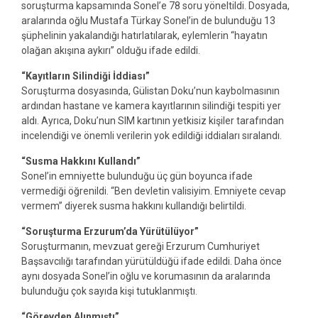
soruşturma kapsamında Sonel’e 78 soru yöneltildi. Dosyada,
aralarında oğlu Mustafa Türkay Sonel’in de bulunduğu 13
şüphelinin yakalandığı hatırlatılarak, eylemlerin “hayatın
olağan akışına aykırı” olduğu ifade edildi.
“Kayıtların Silindiği İddiası”
Soruşturma dosyasında, Gülistan Doku’nun kaybolmasının
ardından hastane ve kamera kayıtlarının silindiği tespiti yer
aldı. Ayrıca, Doku’nun SIM kartının yetkisiz kişiler tarafından
incelendiği ve önemli verilerin yok edildiği iddiaları sıralandı.
“Susma Hakkını Kullandı”
Sonel’in emniyette bulunduğu üç gün boyunca ifade
vermediği öğrenildi. “Ben devletin valisiyim. Emniyete cevap
vermem” diyerek susma hakkını kullandığı belirtildi.
“Soruşturma Erzurum’da Yürütülüyor”
Soruşturmanın, mevzuat gereği
Erzurum Cumhuriyet
Başsavcılığı
tarafından yürütüldüğü ifade edildi. Daha önce
aynı dosyada Sonel’in oğlu ve korumasının da aralarında
bulunduğu çok sayıda kişi tutuklanmıştı.
“Görevden Alınmıştı”