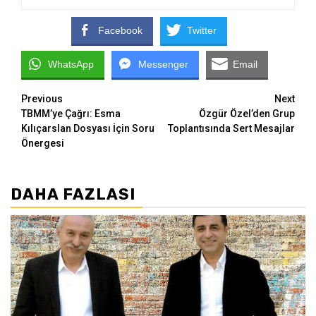
Facebook
Twitter
WhatsApp
Messenger
Email
Continue
Previous
Next
TBMM’ye Çağrı: Esma
Özgür Özel’den Grup
Reading
Kılıçarslan Dosyası İçin Soru
Toplantısında Sert Mesajlar
Önergesi
DAHA FAZLASI