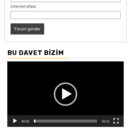
İnternet sitesi
BU DAVET BIZIM
Video
oynatıcı
00:00
00:41