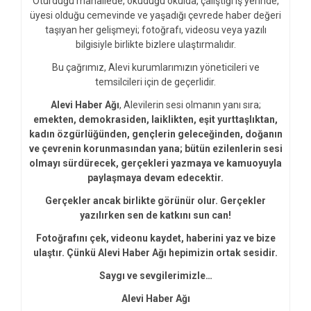
Oturduğu mahallede, okuduğu okulda, çalıştığı iş yerinde,
üyesi olduğu cemevinde ve yaşadığı çevrede haber değeri
taşıyan her gelişmeyi; fotoğrafı, videosu veya yazılı
bilgisiyle birlikte bizlere ulaştırmalıdır.
Bu çağrımız, Alevi kurumlarımızın yöneticileri ve
temsilcileri için de geçerlidir.
Alevi Haber Ağı
, Alevilerin sesi olmanın yanı sıra;
emekten, demokrasiden, laiklikten, eşit yurttaşlıktan,
kadın özgürlüğünden, gençlerin geleceğinden, doğanın
ve çevrenin korunmasından yana; bütün ezilenlerin sesi
olmayı sürdürecek, gerçekleri yazmaya ve kamuoyuyla
paylaşmaya devam edecektir.
Gerçekler ancak birlikte görünür olur. Gerçekler
yazılırken sen de katkını sun can!
Fotoğrafını çek, videonu kaydet, haberini yaz ve bize
ulaştır. Çünkü Alevi Haber Ağı hepimizin ortak sesidir.
Saygı ve sevgilerimizle…
Alevi Haber Ağı