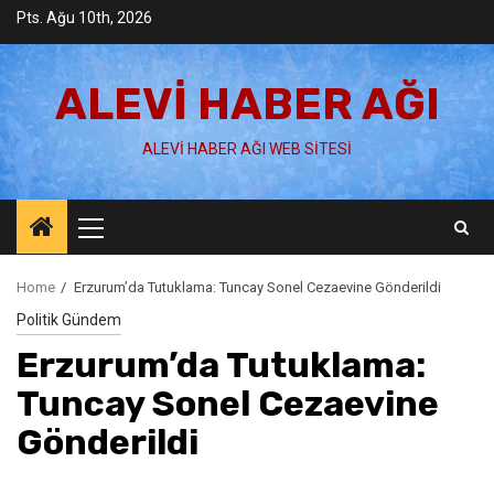
Skip
Pts. Ağu 10th, 2026
to
content
ALEVI HABER AĞI
ALEVI HABER AĞI WEB SITESI
Primary
Menu
Home
Erzurum’da Tutuklama: Tuncay Sonel Cezaevine Gönderildi
Politik Gündem
Erzurum’da Tutuklama:
Tuncay Sonel Cezaevine
Gönderildi