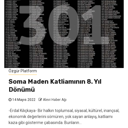
Özgür Platform
Soma Maden Katliamının 8. Yıl
Dönümü
14 Mayıs 2022
Alevi Haber Ağı
-Erdal Kılıçkaya- Bir halkın toplumsal, siyasal, kültürel, inançsal,
ekonomik değerlerini sömüren, yok sayan anlayış, katliamı
kaza gibi gösterme çabasında. Bunların...