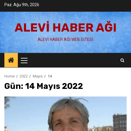
Skip
Paz. Ağu 9th, 2026
to
content
ALEVI HABER AĞI
ALEVI HABER AĞI WEB SITESI
Primary
Menu
Home
2022
Mayıs
14
Gün:
14 Mayıs 2022