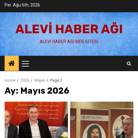
Skip
Per. Ağu 6th, 2026
to
content
ALEVI HABER AĞI
ALEVI HABER AĞI WEB SITESI
Primary
Menu
Home
2026
Mayıs
Page 2
Ay:
Mayıs 2026