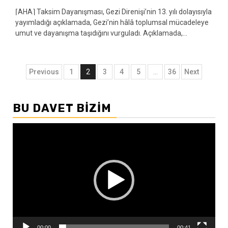
⌈AHA⌉ Taksim Dayanışması, Gezi Direnişi’nin 13. yılı dolayısıyla
yayımladığı açıklamada, Gezi’nin hâlâ toplumsal mücadeleye
umut ve dayanışma taşıdığını vurguladı. Açıklamada,...
Yazı
Previous
1
2
3
4
5
…
36
Next
sayfalandırması
BU DAVET BIZIM
Video
oynatıcı
00:00
00:41