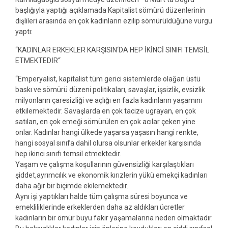
başlığıyla yaptığı açıklamada Kapitalist sömürü düzenlerinin
dişlileri arasında en çok kadınların ezilip sömürüldüğüne vurgu
yaptı:
‘‘KADINLAR ERKEKLER KARŞISIN‘DA HEP İKİNCİ SINIFI TEMSİL
ETMEKTEDİR‘‘
‘‘Emperyalist, kapitalist tüm gerici sistemlerde olağan üstü
baskı ve sömürü düzeni politikaları, savaşlar, işsizlik, evsizlik
milyonların çaresizliği ve açlığı en fazla kadınların yaşamını
etkilemektedir. Savaşlarda en çok tacize ugrayan, en çok
satılan, en çok emeği sömürülen en çok acılar çeken yine
onlar. Kadınlar hangi ülkede yaşarsa yaşasın hangi renkte,
hangi sosyal sınıfa dahil olursa olsunlar erkekler karşısında
hep ikinci sınıfı temsil etmektedir.
Yaşam ve çalışma koşullarının güvensizliği karşılaştıkları
şiddet,ayrımcılık ve ekonomik kırızlerin yükü emekçi kadınları
daha ağır bir biçimde ekilemektedir.
Aynı işi yaptıkları halde tüm çalışma süresi boyunca ve
emekliliklerinde erkeklerden daha az aldıkları ücretler
kadınların bir ömür buyu fakir yaşamalarına neden olmaktadır.