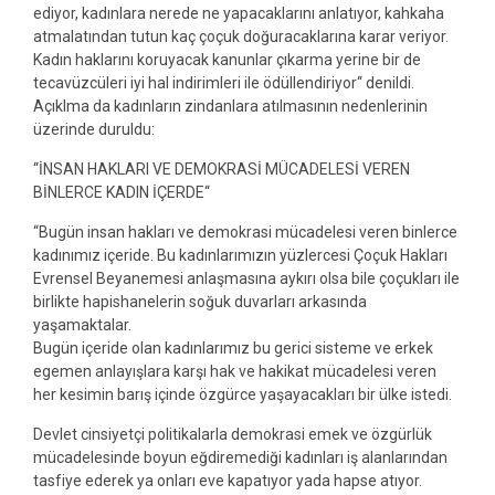
ediyor, kadınlara nerede ne yapacaklarını anlatıyor, kahkaha
atmalatından tutun kaç çoçuk doğuracaklarına karar veriyor.
Kadın haklarını koruyacak kanunlar çıkarma yerine bir de
tecavüzcüleri iyi hal indirimleri ile ödüllendiriyor‘‘ denildi.
Açıklma da kadınların zindanlara atılmasının nedenlerinin
üzerinde duruldu:
‘‘İNSAN HAKLARI VE DEMOKRASİ MÜCADELESİ VEREN
BİNLERCE KADIN İÇERDE‘‘
‘‘Bugün insan hakları ve demokrasi mücadelesi veren binlerce
kadınımız içeride. Bu kadınlarımızın yüzlercesi Çoçuk Hakları
Evrensel Beyanemesi anlaşmasına aykırı olsa bile çoçukları ile
birlikte hapishanelerin soğuk duvarları arkasında
yaşamaktalar.
Bugün içeride olan kadınlarımız bu gerici sisteme ve erkek
egemen anlayışlara karşı hak ve hakikat mücadelesi veren
her kesimin barış içinde özgürce yaşayacakları bir ülke istedi.
Devlet cinsiyetçi politikalarla demokrasi emek ve özgürlük
mücadelesinde boyun eğdiremediği kadınları iş alanlarından
tasfiye ederek ya onları eve kapatıyor yada hapse atıyor.