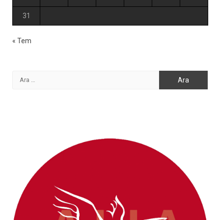
31
« Tem
Arama: