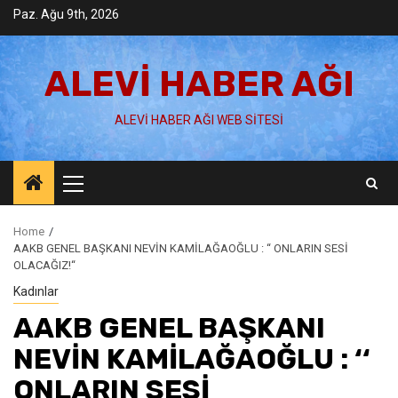
Skip
Paz. Ağu 9th, 2026
to
content
ALEVI HABER AĞI
ALEVI HABER AĞI WEB SITESI
Primary
Menu
Home
AAKB GENEL BAŞKANI NEVİN KAMİLAĞAOĞLU : ‘‘ ONLARIN SESİ
OLACAĞIZ!‘‘
Kadınlar
AAKB GENEL BAŞKANI
NEVİN KAMİLAĞAOĞLU : ‘‘
ONLARIN SESİ