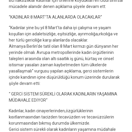
Bu haksızlıklar kadınlar için önlerine koydukları en ciddi sınıfsal
mücadele alanıdır denen açıklama şöyele devam ett:
‘‘KADINLAR 8 MART’TA ALANLARDA OLACAKLAR‘‘
‘‘Kadınlar yine bu yıl 8 Mart‘ta daha iyi çalışma ve yaşam
koşulları için adaletsizliğe, eşitsizliğe, ayrımcılığa,ırkcılığa ve
her türlü gericiliğe karşı alanlarda olacaklar.
Almanya Berlin‘de tatil olan 8 Mart kırmızı gün dünyanın her
yerinde olmalı. Avrupa metropollerinde kadın örgütlerinin
talepleri arasında olan altı saatlık iş günü, kürtaş ve cinsel
istismar yasaları zaman kaybetmeden tüm ülkelerde
yasallaşmalı‘‘ vurgusu yapılan açıklama, gerci sistemlerin
içinde kandının içine düşürüldüğü konum üzerinde durularak
şöyle devam etti:
‘‘ GERCİ SİSTEM SÜREKLİ OLARAK KADINLARIN YAŞAMINA
MÜDAHALE EDİYOR‘‘
Kadınlar, kadın cinayerlerinden,özgürlüklerinin
kısıtlanmasından tacizden tecavüzden ve tecavüzcülerin
korunmasından bıkmış durumda ülkemizde.
Gerici sistem sürekli olarak kadınların yaşamına müdahale