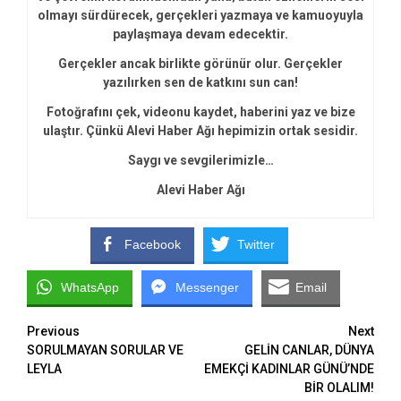
olmayı sürdürecek, gerçekleri yazmaya ve kamuoyuyla
paylaşmaya devam edecektir.
Gerçekler ancak birlikte görünür olur. Gerçekler
yazılırken sen de katkını sun can!
Fotoğrafını çek, videonu kaydet, haberini yaz ve bize
ulaştır. Çünkü Alevi Haber Ağı hepimizin ortak sesidir.
Saygı ve sevgilerimizle…
Alevi Haber Ağı
Facebook
Twitter
WhatsApp
Messenger
Email
Continue
Previous
Next
SORULMAYAN SORULAR VE
GELİN CANLAR, DÜNYA
Reading
LEYLA
EMEKÇİ KADINLAR GÜNÜ’NDE
BİR OLALIM!