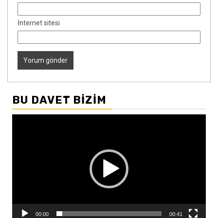
İnternet sitesi
BU DAVET BIZIM
Video
oynatıcı
00:00
00:41