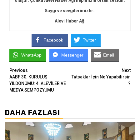
ulaştır. Çünkü Alevi Haber Ağı hepimizin ortak sesidir.
Saygı ve sevgilerimizle…
Alevi Haber Ağı
Facebook
Twitter
WhatsApp
Messenger
Email
Continue
Previous
Next
AABF 30. KURULUŞ
Tutsaklar İçin Ne Yapabilirsin
Reading
YILDÖNÜMÜ: 4. ALEVİLER VE
?
MEDYA SEMPOZYUMU
DAHA FAZLASI