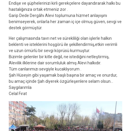
Endişe ve şüphelerinizi kirli gerekçelere dayandırarak halkı bu
hastalığınıza ortak etmeniz zor .
Garip Dede Dergâhı Alevi toplumuna hizmet anlayışını
benimseyerek, onlarla her zaman iç içe olmuş güven, sevgi ve
destek görmüştür.
Her çalışmasında tavrı net ve sürekliliği olan işlerle halkın
beklenti ve isteklerini hoşgörü ile şekillendirmiş,etkin verimli
ve uzun ömürlü bir sevgi köprüsü kurmuştur.
Bizimle gelenler bir kitle değil, ne i
stediğini netleştirmiş,
Alevilik ilklerine dair sorumluluk almış Alevi halkıdır.
Tüm canlarımızı sevgiyle kucaklıyorum .
Şah Hüseyin gibi yaşamak başlı başına bir amaç ve onurdur,
bu amaç içinde Şah diyerek özgürleşenlere selam olsun…
Saygılarımla
Celal Fırat