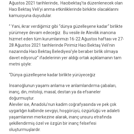
Ağustos 2021 tarihlerinde, Hacıbektaş’ta düzenlenecek olan
Hacı Bektaş Veli’yi anma etkinliklerinde birkikte olacaklarını
kamuoyuna duyudular.
” Yani, ikrar verdiğimiz gibi “dünya güzelleşene kadar“ birlikte
yürümeye devam edeceğiz. Bu vesile ile Alevilik inancına
hizmet eden tüm kurumlarımızı 16-22 Ağustos haftası ve 27-
28 Ağustos 2021 tarihlerinde Pirimiz Hacı Bektaş Veli’nin
nazarında Hacı Bektaş Belediyesi’yle beraber birlik olmaya
davet ediyoruz” ifadelerinin yer aldığı ortak açıklamanın tam
metni şöyle:
“Dünya güzelleşene kadar birlikte yürüyeceğiz
İnsanoğlunun yaşamı anlama ve anlamlandırma çabaları,
inanç, din, mitoloji, masal, destan ya da efsaneler
doğurmuştur.
Aleviler ise, Anadolu’nun kadim coğrafyasında ve pek çok
uygarlığın kalbinde sevgiyi, hoşgörüyü, özgürlüğü ve adaleti
yaşamlarının merkezine alarak, inanç unsuru etrafında
şekillendirmiş özel ve özgün bir inanç felsefesi
oluşturmuşlardır.