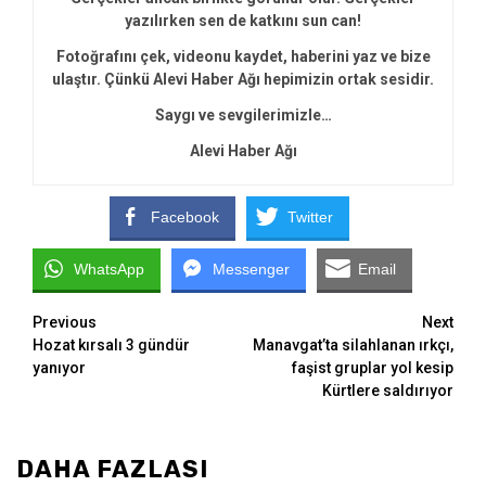
yazılırken sen de katkını sun can!
Fotoğrafını çek, videonu kaydet, haberini yaz ve bize
ulaştır. Çünkü Alevi Haber Ağı hepimizin ortak sesidir.
Saygı ve sevgilerimizle…
Alevi Haber Ağı
Facebook
Twitter
WhatsApp
Messenger
Email
Continue
Previous
Next
Hozat kırsalı 3 gündür
Manavgat’ta silahlanan ırkçı,
Reading
yanıyor
faşist gruplar yol kesip
Kürtlere saldırıyor
DAHA FAZLASI