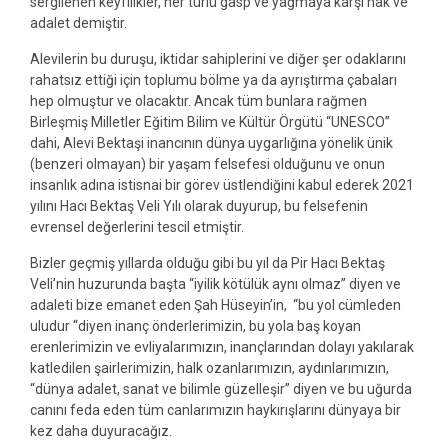
sergilenen keyfilikler, her türlü gasp ve yağmaya karşı hak ve
adalet demiştir.
Alevilerin bu duruşu, iktidar sahiplerini ve diğer şer odaklarını
rahatsız ettiği için toplumu bölme ya da ayrıştırma çabaları
hep olmuştur ve olacaktır. Ancak tüm bunlara rağmen
Birleşmiş Milletler Eğitim Bilim ve Kültür Örgütü “UNESCO”
dahi, Alevi Bektaşi inancının dünya uygarlığına yönelik ünik
(benzeri olmayan) bir yaşam felsefesi olduğunu ve onun
insanlık adına istisnai bir görev üstlendiğini kabul ederek 2021
yılını Hacı Bektaş Veli Yılı olarak duyurup, bu felsefenin
evrensel değerlerini tescil etmiştir.
Bizler geçmiş yıllarda olduğu gibi bu yıl da Pir Hacı Bektaş
Veli’nin huzurunda başta “iyilik kötülük aynı olmaz” diyen ve
adaleti bize emanet eden Şah Hüseyin’in, “bu yol cümleden
uludur “diyen inanç önderlerimizin, bu yola baş koyan
erenlerimizin ve evliyalarımızın, inançlarından dolayı yakılarak
katledilen şairlerimizin, halk ozanlarımızın, aydınlarımızın,
“dünya adalet, sanat ve bilimle güzelleşir” diyen ve bu uğurda
canını feda eden tüm canlarımızın haykırışlarını dünyaya bir
kez daha duyuracağız.