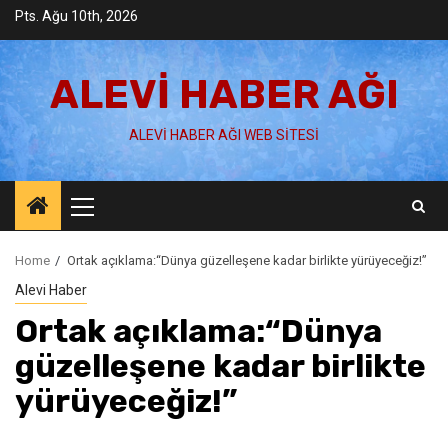
Skip
Pts. Ağu 10th, 2026
to
content
ALEVI HABER AĞI
ALEVI HABER AĞI WEB SITESI
Primary
Menu
Home
Ortak açıklama:“Dünya güzelleşene kadar birlikte yürüyeceğiz!”
Alevi Haber
Ortak açıklama:“Dünya
güzelleşene kadar birlikte
yürüyeceğiz!”