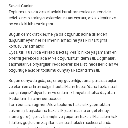
Sevgili Canlar;
Toplumsal ya da kişisel ahlaki kuralı tanımaksızın, rencide
edici, kırıcı, yaralayıcı eylemler insanı yıpratır, etkisizleştirir ve
ne yazık ki itibarsızlaştırır.
Bugün demokratikleşme ya da özgürlük adına dillerden
düşürülmeyen her kelimenin amacı ne yazık ki tartışma
konusu yaratmaktır.
Oysa XIII. Yüzyılda Pir Hacı Bektaş Veli “birlikte yaşamanın en
önemli gerekçesi adalet ve özgürlüktür” demiştir. Dogmaları,
sapmaları ve önyargıları reddederek idealist, hedefleri olan ve
özgürlüğe âşık bir toplumu dünyaya kazandırmıştır.
Bugün dünyada gıda, su, enerji güvenliği, sanal para savaşları
ve ölümleri artıran salgın hastalıkların hepsi “daha fazla nasıl
zenginleşiriz” diyenlerin ve onların zihniyetini halka dayatan
iktidarların hırsının sonucudur.
Tüm bunlara rağmen Alevi toplumu haksızlık yapmaktan
sakınmış, başkalarına haksızlık yapılmasına engel olmayı
inancı gereği görev bilmiştir ve yaşanan haksızlıklar, alenî hak
ihlâlleri, güçlülerin zayıfları ezmesi, hukuk maskesi altında