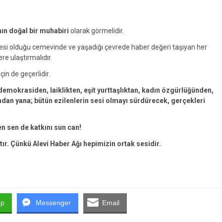
nın doğal bir muhabiri
olarak görmelidir.
yesi olduğu cemevinde ve yaşadığı çevrede haber değeri taşıyan her
ere ulaştırmalıdır.
çin de geçerlidir.
emokrasiden, laiklikten, eşit yurttaşlıktan, kadın özgürlüğünden,
an yana; bütün ezilenlerin sesi olmayı sürdürecek, gerçekleri
en sen de katkını sun can!
tır. Çünkü Alevi Haber Ağı hepimizin ortak sesidir.
pp
Messenger
Email