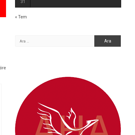
31
« Tem
Arama:
göre