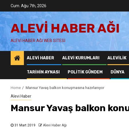
Skip
Cum. Ağu 7th, 2026
to
content
ALEVI HABER AĞI
ALEVI HABER AĞI WEB SITESI
ALEVI HABER
ALEVI KURUMLARI
ALEVILIK
TARIHIN AYNASI
POLITIK GÜNDEM
DÜNYA
Home
Mansur Yavaş balkon konuşmasına hazırlanıyor
Alevi Haber
Mansur Yavaş balkon konu
31 Mart 2019
Alevi Haber Ağı