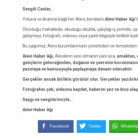
Sevgili Canlar,
Yoluna ve ikrarına bağlı her Alevi, kendisini
Alevi Haber Ağı’
Oturduğu mahallede, okuduğu okulda, çalıştığı iş yerinde, ü
gelişmeyi; fotoğrafı, videosu veya yazılı bilgisiyle birlikte bizl
Bu çağrımız, Alevi kurumlarımızın yöneticileri ve temsilcileri i
Alevi Haber Ağı
, Alevilerin sesi olmanın yanı sıra;
emekten, d
gençlerin geleceğinden, doğanın ve çevrenin korunmasınd
yazmaya ve kamuoyuyla paylaşmaya devam edecektir.
Gerçekler ancak birlikte görünür olur. Gerçekler yazılırk
Fotoğrafını çek, videonu kaydet, haberini yaz ve bize ulaş
Saygı ve sevgilerimizle…
Alevi Haber Ağı
Facebook
Twitter
WhatsA