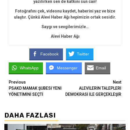
yazılırken sen de katkını sun can!
Fotoğrafını çek, videonu kaydet, haberini yaz ve bize
ulaştır. Çünkü Alevi Haber Ağı hepimizin ortak sesidir.
Saygı ve sevgilerimizle…
Alevi Haber Ağı
Facebook
Twitter
WhatsApp
Messenger
Email
Continue
Previous
Next
PSAKD MAMAK ŞUBESİ YENİ
ALEVİLERİN TALEPLERİ
Reading
YÖNETİMİNİ SEÇTİ
DEMOKRASİ İLE GERÇEKLEŞİR
DAHA FAZLASI