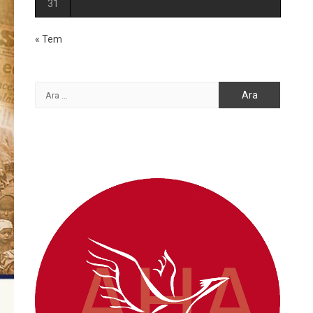
31
« Tem
Arama: