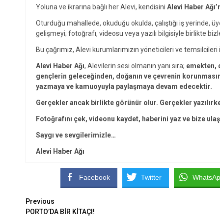
Yoluna ve ikrarına bağlı her Alevi, kendisini
Alevi Haber Ağı’
Oturduğu mahallede, okuduğu okulda, çalıştığı iş yerinde, ü
gelişmeyi; fotoğrafı, videosu veya yazılı bilgisiyle birlikte bizl
Bu çağrımız, Alevi kurumlarımızın yöneticileri ve temsilcileri i
Alevi Haber Ağı
, Alevilerin sesi olmanın yanı sıra;
emekten, d
gençlerin geleceğinden, doğanın ve çevrenin korunmasınd
yazmaya ve kamuoyuyla paylaşmaya devam edecektir.
Gerçekler ancak birlikte görünür olur. Gerçekler yazılırk
Fotoğrafını çek, videonu kaydet, haberini yaz ve bize ulaş
Saygı ve sevgilerimizle…
Alevi Haber Ağı
Facebook
Twitter
WhatsA
Continue
Previous
PORTO’DA BİR KİTAÇI!
Reading