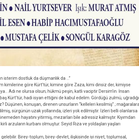
un isterim dostluk da düşmanlık da …”
sim kimilerine göre Kürt’tür, kimine göre Zaza, kimi dinsiz der, kimiyse
ya… Adı ne olursa olsun; hükmü peşin, katli vaciptir Dersim’in. İnsan
baş Kürt’tür, hadi isyan ettiğini de kabul edelim. Gördüğü zulmü, uğradığı
iz? Düşünen, konuşan, direnen unsurların “kelleleri kesilmiş” ; mağaralar
lmiş, sürgünün uzak yollarında, izleri yok edilmiştir. İzleri belli olanlarsa
 dönemeden hayatını yitirmiş, mezarları bile adressiz kalmıştır. Kıyımdan
irli arzuların kurbanı olmuştur. Seyid Rıza ve yoldaşları yaşları
gelebilir. Birey-toplum, birey-devlet, ilişkisinde iyi niyet, toplumsal,