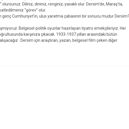
 olursunuz. Diliniz, dininiz, renginiz, yasaklı olur. Dersim’de, Maraş’ta,
katledilmeniz “görev” olur.
an genç Cumhuriyet’in, ulus yaratma çabasının bir sonucu mudur Dersim
şmıyoruz. Belgesel-politik oyunlar hazırlayan tiyatro emekçileriyiz. Her
doğrultusunda karşınıza çıkacak. 1933-1937 yılları arasındaki bütün
ışacağız . Dersim için araştıran, yazan, belgesel film çeken diğer