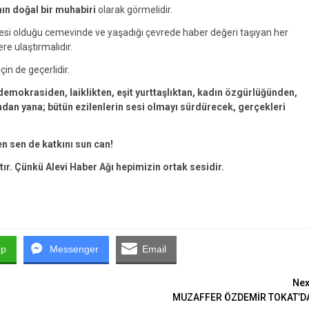
nın doğal bir muhabiri
olarak görmelidir.
yesi olduğu cemevinde ve yaşadığı çevrede haber değeri taşıyan her
ere ulaştırmalıdır.
çin de geçerlidir.
emokrasiden, laiklikten, eşit yurttaşlıktan, kadın özgürlüğünden,
an yana; bütün ezilenlerin sesi olmayı sürdürecek, gerçekleri
en sen de katkını sun can!
tır. Çünkü Alevi Haber Ağı hepimizin ortak sesidir.
pp
Messenger
Email
Nex
MUZAFFER ÖZDEMİR TOKAT’D