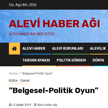
Skip
Cts. Ağu 8th, 2026
to
content
ALEVI HABER AĞI
ALEVI HABER AĞI WEB SITESI
ALEVI HABER
ALEVI KURUMLARI
ALEVILIK
TARIHIN AYNASI
POLITIK GÜNDEM
DÜNYA
Home
”Belgesel-Politik Oyun”
Kültür - Sanat
”Belgesel-Politik Oyun”
12 Şubat 2019
Alevi Haber Ağı