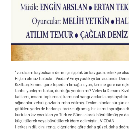
“vurulsam kaybolsam derim çırılçıplak bir kavgada, erkekçe ols
Hiçbiri olmaz halbuki… Vicdan! En iyi yastık iyi bir vicdandır. Der
Kızılbaş, kimine göre tepeden tırnağa isyan, kimine göre ise eşkı
tarihe yanlış mı bakar, durduğu yerden mi? Velev ki Dersim, Kızıl
katliamı, insani, toplumsal, kamusal hangi vicdanla açıklayabilir
sığınanlar zehirli gazlarla imha edilmiş; Teslim olanlar sürgün edi
gittikleri yerlerde horlanıp, tacize uğramış, bir kısmı toprağına
kurtulan kız çocukları ya Türk ve Sünni olarak büyütülmüş ya da k
küçültülerek veya büyütülerek idam edilmiştir… VİCDAN
Herkesin dili, dini, rengi, diğerlerine göre daha güzel, daha doğru 