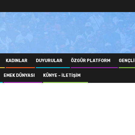
KADINLAR
DUYURULAR
ÖZGÜR PLATFORM
GENÇLI
EMEK DÜNYASI
KÜNYE – İLETIŞIM