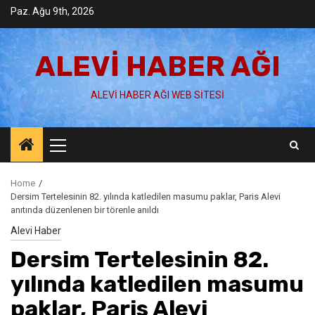
Skip
Paz. Ağu 9th, 2026
to
content
ALEVI HABER AĞI
ALEVI HABER AĞI WEB SITESI
Primary
Menu
Home
Dersim Tertelesinin 82. yılında katledilen masumu paklar, Paris Alevi
anıtında düzenlenen bir törenle anıldı
Alevi Haber
Dersim Tertelesinin 82.
yılında katledilen masumu
paklar, Paris Alevi