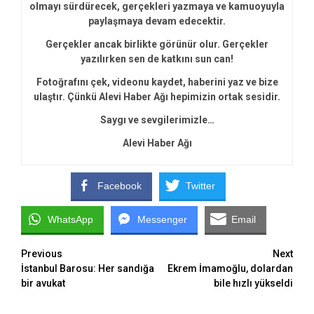
olmayı sürdürecek, gerçekleri yazmaya ve kamuoyuyla
paylaşmaya devam edecektir.
Gerçekler ancak birlikte görünür olur. Gerçekler
yazılırken sen de katkını sun can!
Fotoğrafını çek, videonu kaydet, haberini yaz ve bize
ulaştır. Çünkü Alevi Haber Ağı hepimizin ortak sesidir.
Saygı ve sevgilerimizle…
Alevi Haber Ağı
Facebook
Twitter
WhatsApp
Messenger
Email
Continue
Previous
Next
İstanbul Barosu: Her sandığa
Ekrem İmamoğlu, dolardan
Reading
bir avukat
bile hızlı yükseldi