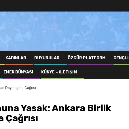
KADINLAR
DUYURULAR
ÖZGÜR PLATFORM
GENÇLI
EMEK DÜNYASI
KÜNYE – İLETIŞIM
ndan Dayanışma Çağrısı
una Yasak: Ankara Birlik
 Çağrısı