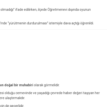
madığı” ifade edilirken, ilçede Öğretmenevi dışında oyunun
nde “yürütmenin durdurulması” istemiyle dava açtığı öğrenildi.
nın doğal bir muhabiri
olarak görmelidir.
yesi olduğu cemevinde ve yaşadığı çevrede haber değeri taşıyan her
ere ulaştırmalıdır.
çin de geçerlidir.