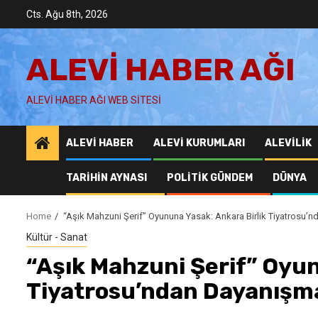
Skip
Cts. Ağu 8th, 2026
to
content
ALEVI HABER AĞI
ALEVI HABER AĞI WEB SITESI
ALEVI HABER
ALEVI KURUMLARI
ALEVILIK
TARIHIN AYNASI
POLITIK GÜNDEM
DÜNYA
Home
“Aşık Mahzuni Şerif” Oyununa Yasak: Ankara Birlik Tiyatrosu’
Kültür - Sanat
“Aşık Mahzuni Şerif” Oyun
Tiyatrosu’ndan Dayanışma