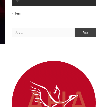
31
« Tem
Arama: