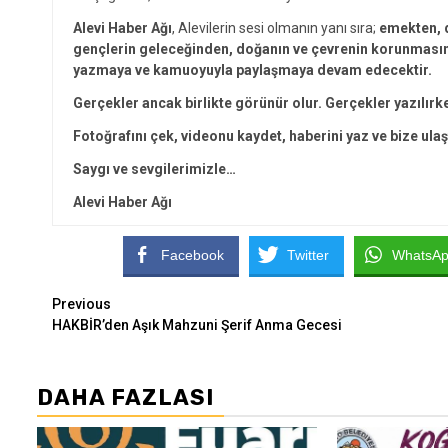
Alevi Haber Ağı
, Alevilerin sesi olmanın yanı sıra;
emekten, d
gençlerin geleceğinden, doğanın ve çevrenin korunmasınd
yazmaya ve kamuoyuyla paylaşmaya devam edecektir.
Gerçekler ancak birlikte görünür olur. Gerçekler yazılırk
Fotoğrafını çek, videonu kaydet, haberini yaz ve bize ulaş
Saygı ve sevgilerimizle…
Alevi Haber Ağı
Facebook
Twitter
WhatsA
Continue
Previous
HAKBİR’den Aşık Mahzuni Şerif Anma Gecesi
Reading
DAHA FAZLASI