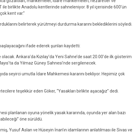
unca gözaltıları, mahkemeler, idare mahkemeleri, nezaretler ve
T ile birlikte Anadolu kentlerinde sahneleniyor. 8 yıl içerisinde 600’ün
çok kent var.”
klarını belirterek yürütmeyi durdurma kararını beklediklerini söyledi.
başlayacağını ifade ederek şunları kaydetti:
 olacak. Ankara’da Kızılay’da Yeni Sahne’de saat 20.00’de ilk gösterim
 Mayıs’ta da Yılmaz Güney Sahnesi’nde sergilenecek.
da seyirci umutla İdare Mahkemesi kararını bekliyor. Hepimiz çok
ecilere teşekkür eden Göker, “Yasakları birlikte aşacağız” dedi.
i planlanan oyuna yönelik yasak kararında, oyunda yer alan bazı
tabileceği” öne sürüldü.
iş, Yusuf Aslan ve Hüseyin İnan’ın idamlarının anlatılması ile Sivas ve