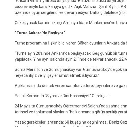
“Ankara Birlik Tiyatrosu 55 yaşında. Bu uzun soluklu 55 yıl boy
cezaevleriyle karşı karşıya geldik. Aşık Mahzuni Şerif 8 yıldır AB
üzerinde oyun sergilendi ve devam ediyor. Daha gidebileceği bir
Göker, yasak kararına karşı Amasya İdare Mahkemesi’ne başvurdu
“Turne Ankara’da Başlıyor”
Turne programına ilişkin bilgi veren Göker, oyunların Ankara’da 
“Turne ayın 20’sinde Ankara’da başlayacak. Beş günlük bir turne
yapılacak. Yine aynı salonda ayın 21’inde de tekrarlanacak. 22
Sonra Merzifon ve Gümüşhacıköy var. Gümüşhacıköy’de çok sayı
heyecanlıyız ve iyi şeyler umut etmek istiyoruz.”
Açıklamasında destek veren sanatseverlere, seyircilere ve gazet
Yasak Kararında “Siyasi ve Dini Hassasiyet” Gerekçesi
24 Mayıs’ta Gümüşhacıköy Öğretmenevi Salonu’nda sahnelenmes
tarihsel ve toplumsal olayların “halk arasında görüş ayrılığı yara
Yasak gerekçeleri arasında; 68 kuşağına değinilmesi, Deniz Gezm