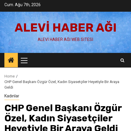
Skip
Cum. Ağu 7th, 2026
to
content
ALEVI HABER AĞI
ALEVI HABER AĞI WEB SITESI
Primary
Menu
Home
CHP Genel Başkanı Özgür Özel, Kadın Siyasetçiler Heyetiyle Bir Araya
Geldi
Kadınlar
CHP Genel Başkanı Özgür
Özel, Kadın Siyasetçiler
Heyetiyle Bir Araya Geldi