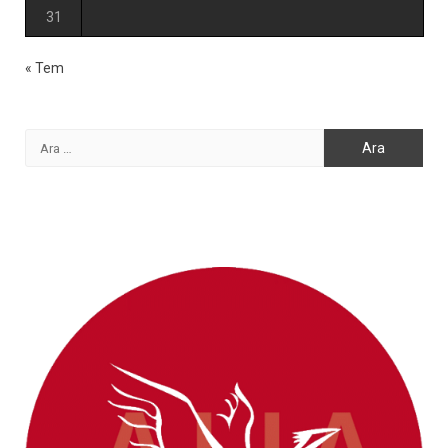
31
« Tem
Arama: