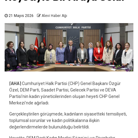
21 Mayıs 2026
Alevi Haber Ağı
⌈AHA⌉
Cumhuriyet Halk Partisi (CHP) Genel Başkanı Özgür
Özel, DEM Parti, Saadet Partisi, Gelecek Partisi ve DEVA
Partisi’nin kadın yöneticilerinden oluşan heyeti CHP Genel
Merkezi’nde ağırladı.
Gerçekleştirilen görüşmede, kadınların siyasetteki temsiliyeti,
toplumsal sorunlar ve kadın politikalarına ilişkin
değerlendirmelerde bulunulduğu belirtildi.
Heyette; DEM Parti Kadın Meclisi Sözcüsü ve Diyarbakır