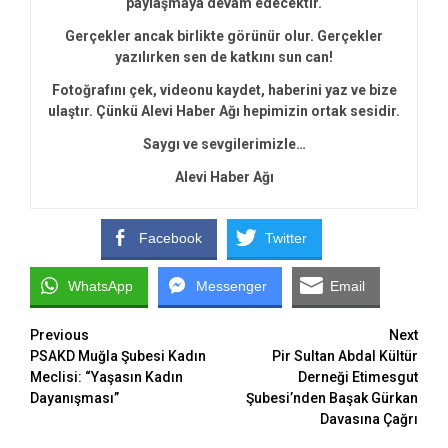
paylaşmaya devam edecektir.
Gerçekler ancak birlikte görünür olur. Gerçekler
yazılırken sen de katkını sun can!
Fotoğrafını çek, videonu kaydet, haberini yaz ve bize
ulaştır. Çünkü Alevi Haber Ağı hepimizin ortak sesidir.
Saygı ve sevgilerimizle…
Alevi Haber Ağı
Facebook
Twitter
WhatsApp
Messenger
Email
Continue
Previous
Next
PSAKD Muğla Şubesi Kadın
Pir Sultan Abdal Kültür
Reading
Meclisi: “Yaşasın Kadın
Derneği Etimesgut
Dayanışması”
Şubesi’nden Başak Gürkan
Davasına Çağrı