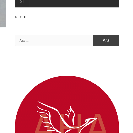
31
« Tem
Arama: