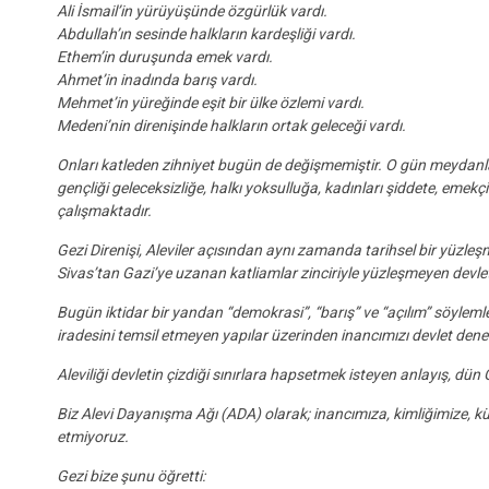
Ali İsmail’in yürüyüşünde özgürlük vardı.
Abdullah’ın sesinde halkların kardeşliği vardı.
Ethem’in duruşunda emek vardı.
Ahmet’in inadında barış vardı.
Mehmet’in yüreğinde eşit bir ülke özlemi vardı.
Medeni’nin direnişinde halkların ortak geleceği vardı.
Onları katleden zihniyet bugün de değişmemiştir. O gün meydanla
gençliği geleceksizliğe, halkı yoksulluğa, kadınları şiddete, eme
çalışmaktadır.
Gezi Direnişi, Aleviler açısından aynı zamanda tarihsel bir yüzle
Sivas’tan Gazi’ye uzanan katliamlar zinciriyle yüzleşmeyen devlet 
Bugün iktidar bir yandan “demokrasi”, “barış” ve “açılım” söylemle
iradesini temsil etmeyen yapılar üzerinden inancımızı devlet den
Aleviliği devletin çizdiği sınırlara hapsetmek isteyen anlayış, dün 
Biz Alevi Dayanışma Ağı (ADA) olarak; inancımıza, kimliğimize, 
etmiyoruz.
Gezi bize şunu öğretti: