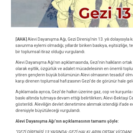
⌈AHA⌉
Alevi Dayanışma Ağı, Gezi Direnişi’nin 13. yılı dolayısıyla
savunma eylemi olmadığı; yıllardır biriken baskıya, eşitsizliğe, 
bir toplumsal itiraz olduğu vurgulandı.
Alevi Dayanışma Ağı’nın açıklamasında, Gezi’nin halkların ortak v
olarak eşitlik, özgürlük ve adalet mücadelesinin en önemli toplu
yitiren gençlerin büyük bölümünün Alevi olmasının tesadüf olm
karşı direnen toplumsal hafızasının Gezi’de de görünür hale geld
Açıklamada ayrıca, Gezi’de halkın üzerine gaz, cop ve kurşunla sa
baskı altında tutmaya devam ettiği belirtilirken; Alevi-Bektaşi 
gösterildi. Aleviliğin devlet denetimine alınmak istendiği ifad
direnişiyle büyütüleceği vurgulandı.
Alevi Dayanışma Ağı’nın açıklamasının tamamı şöyle:
“GEZİ DİRENİŞİ 13 YAŞINDA: GEZİ HALKLARIN ORTAK VİCDANI 