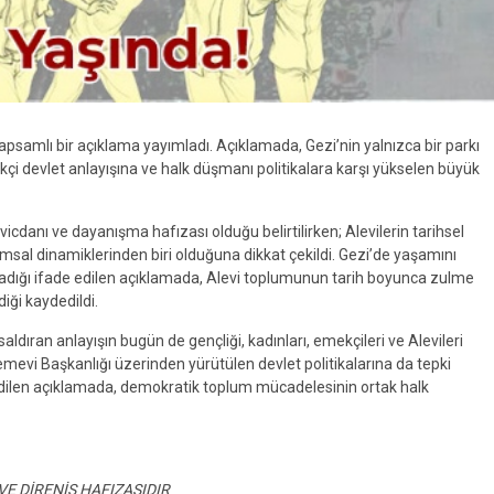
 kapsamlı bir açıklama yayımladı. Açıklamada, Gezi’nin yalnızca bir parkı
tekçi devlet anlayışına ve halk düşmanı politikalara karşı yükselen büyük
icdanı ve dayanışma hafızası olduğu belirtilirken; Alevilerin tarihsel
msal dinamiklerinden biri olduğuna dikkat çekildi. Gezi’de yaşamını
adığı ifade edilen açıklamada, Alevi toplumunun tarih boyunca zulme
iği kaydedildi.
ldıran anlayışın bugün de gençliği, kadınları, emekçileri ve Alevileri
Cemevi Başkanlığı üzerinden yürütülen devlet politikalarına da tepki
e edilen açıklamada, demokratik toplum mücadelesinin ortak halk
VE DİRENİŞ HAFIZASIDIR