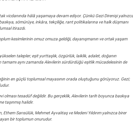
rtak vicdanında hâlâ yaşamaya devam ediyor. Çünkü Gezi Direnişi yalnızc
n baskıya, sömürüye, inkâra, tekçiliğe, rant politikalarına ve halk düşmanı
umsal itirazdı.
mış toplum kesimlerinin omuz omuza geldiği, dayanışmanın ve ortak yaşam
ükselen talepler; eşit yurttaşlık, özgürlük, laiklik, adalet, doğanın
ın tamamı aynı zamanda Alevilerin sürdürdüğü eşitlik mücadelesinin de
eğinin en güçlü toplumsal mayasının orada oluştuğunu görüyoruz. Gezi;
dudur.
i olması tesadüf değildir. Bu gerçeklik, Alevilerin tarih boyunca baskıya
 taşınmış halidir.
, Ethem Sarısülük, Mehmet Ayvalıtaş ve Medeni Yıldırım yalnızca birer
k arayan bir toplumun onurudur.