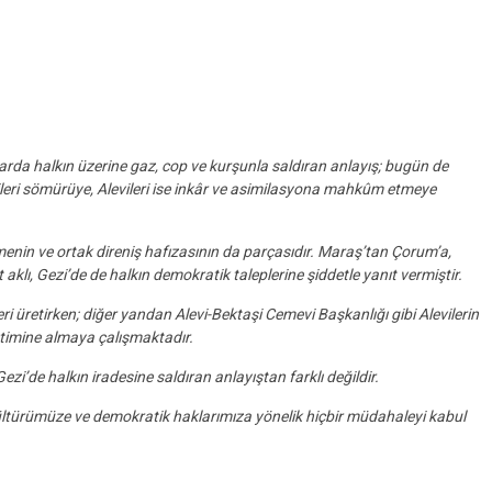
rda halkın üzerine gaz, cop ve kurşunla saldıran anlayış; bugün de
kçileri sömürüye, Alevileri ise inkâr ve asimilasyona mahkûm etmeye
şmenin ve ortak direniş hafızasının da parçasıdır. Maraş’tan Çorum’a,
aklı, Gezi’de de halkın demokratik taleplerine şiddetle yanıt vermiştir.
ri üretirken; diğer yandan Alevi-Bektaşi Cemevi Başkanlığı gibi Alevilerin
etimine almaya çalışmaktadır.
Gezi’de halkın iradesine saldıran anlayıştan farklı değildir.
kültürümüze ve demokratik haklarımıza yönelik hiçbir müdahaleyi kabul