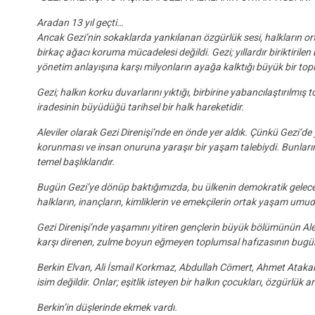
Aradan 13 yıl geçti…
Ancak Gezi’nin sokaklarda yankılanan özgürlük sesi, halkların o
birkaç ağacı koruma mücadelesi değildi. Gezi; yıllardır biriktirile
yönetim anlayışına karşı milyonların ayağa kalktığı büyük bir topl
Gezi; halkın korku duvarlarını yıktığı, birbirine yabancılaştırıl
iradesinin büyüdüğü tarihsel bir halk hareketidir.
Aleviler olarak Gezi Direnişi’nde en önde yer aldık. Çünkü Gezi’de y
korunması ve insan onuruna yaraşır bir yaşam talebiydi. Bunlar
temel başlıklarıdır.
Bugün Gezi’ye dönüp baktığımızda, bu ülkenin demokratik gelec
halkların, inançların, kimliklerin ve emekçilerin ortak yaşam umu
Gezi Direnişi’nde yaşamını yitiren gençlerin büyük bölümünün Alev
karşı direnen, zulme boyun eğmeyen toplumsal hafızasının bugüne
Berkin Elvan, Ali İsmail Korkmaz, Abdullah Cömert, Ahmet Atakan
isim değildir. Onlar; eşitlik isteyen bir halkın çocukları, özgürlü
Berkin’in düşlerinde ekmek vardı.