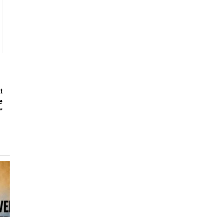
t
e
”