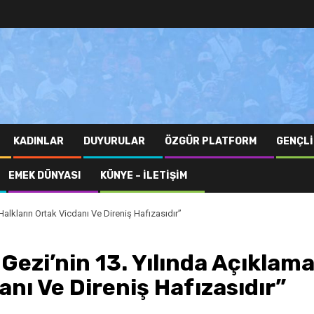
KADINLAR
DUYURULAR
ÖZGÜR PLATFORM
GENÇLI
EMEK DÜNYASI
KÜNYE – İLETIŞIM
alkların Ortak Vicdanı Ve Direniş Hafızasıdır”
ezi’nin 13. Yılında Açıklama
anı Ve Direniş Hafızasıdır”