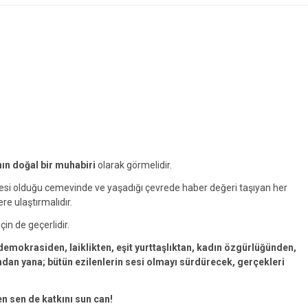
nın doğal bir muhabiri
olarak görmelidir.
yesi olduğu cemevinde ve yaşadığı çevrede haber değeri taşıyan her
ere ulaştırmalıdır.
çin de geçerlidir.
emokrasiden, laiklikten, eşit yurttaşlıktan, kadın özgürlüğünden,
an yana; bütün ezilenlerin sesi olmayı sürdürecek, gerçekleri
en sen de katkını sun can!