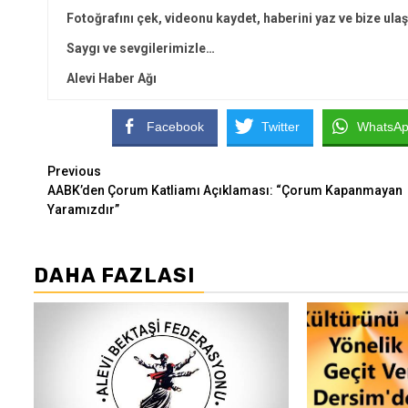
Fotoğrafını çek, videonu kaydet, haberini yaz ve bize ulaş
Saygı ve sevgilerimizle…
Alevi Haber Ağı
Facebook
Twitter
WhatsA
Continue
Previous
AABK’den Çorum Katliamı Açıklaması: “Çorum Kapanmayan
Reading
Yaramızdır”
DAHA FAZLASI