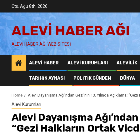
Skip
Cts. Ağu 8th, 2026
to
content
ALEVI HABER AĞI
ALEVI HABER AĞI WEB SITESI
ALEVI HABER
ALEVI KURUMLARI
ALEVILIK
TARIHIN AYNASI
POLITIK GÜNDEM
DÜNYA
Home
Alevi Dayanışma Ağı’ndan Gezi’nin 13. Yılında Açıklama: “Gezi H
Alevi Kurumları
Alevi Dayanışma Ağı’ndan G
“Gezi Halkların Ortak Vicd