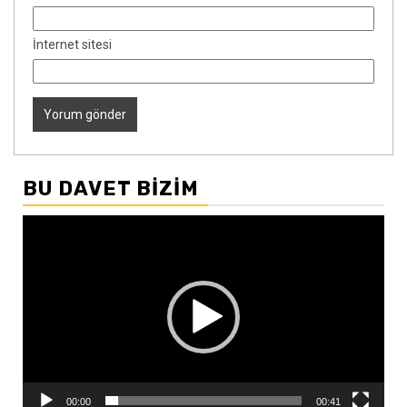
İnternet sitesi
BU DAVET BIZIM
Video
oynatıcı
00:00
00:41