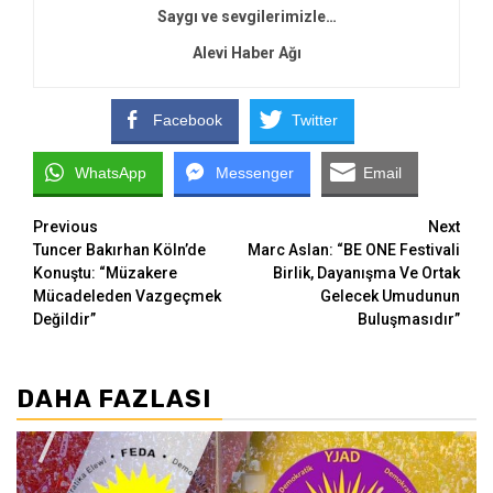
Saygı ve sevgilerimizle…
Alevi Haber Ağı
Facebook
Twitter
WhatsApp
Messenger
Email
Continue
Previous
Next
Tuncer Bakırhan Köln’de
Marc Aslan: “BE ONE Festivali
Reading
Konuştu: “Müzakere
Birlik, Dayanışma Ve Ortak
Mücadeleden Vazgeçmek
Gelecek Umudunun
Değildir”
Buluşmasıdır”
DAHA FAZLASI