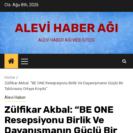
Skip
Cts. Ağu 8th, 2026
to
content
ALEVI HABER AĞI
ALEVI HABER AĞI WEB SITESI
Primary
Menu
Home
Zülfikar Akbal: “BE ONE Resepsiyonu Birlik Ve Dayanışmanın Güçlü Bir
Tablosunu Ortaya Koydu”
Alevi Haber
Zülfikar Akbal: “BE ONE
Resepsiyonu Birlik Ve
Dayanışmanın Güçlü Bir