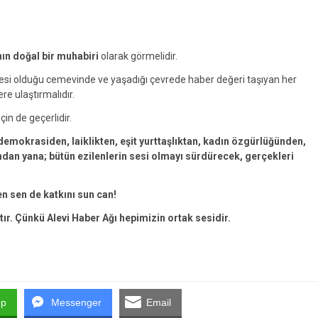
nın doğal bir muhabiri
olarak görmelidir.
yesi olduğu cemevinde ve yaşadığı çevrede haber değeri taşıyan her
ere ulaştırmalıdır.
çin de geçerlidir.
emokrasiden, laiklikten, eşit yurttaşlıktan, kadın özgürlüğünden,
an yana; bütün ezilenlerin sesi olmayı sürdürecek, gerçekleri
en sen de katkını sun can!
tır. Çünkü Alevi Haber Ağı hepimizin ortak sesidir.
pp
Messenger
Email