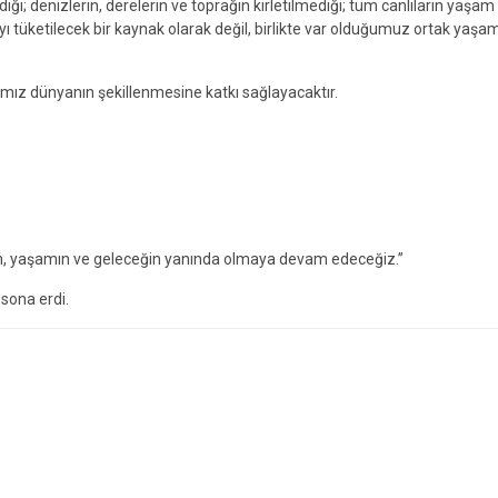
iği; denizlerin, derelerin ve toprağın kirletilmediği; tüm canlıların yaşam
 tüketilecek bir kaynak olarak değil, birlikte var olduğumuz ortak yaşa
ğımız dünyanın şekillenmesine katkı sağlayacaktır.
nın, yaşamın ve geleceğin yanında olmaya devam edeceğiz.”
sona erdi.