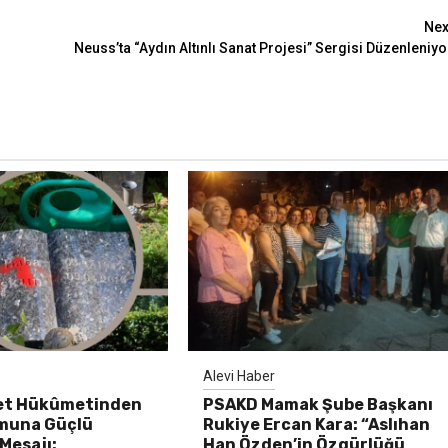
Nex
Neuss’ta “Aydın Altınlı Sanat Projesi” Sergisi Düzenleniyo
Alevi Haber
et Hükûmetinden
PSAKD Mamak Şube Başkanı
umuna Güçlü
Rukiye Ercan Kara: “Aslıhan
Mesajı:
Han Özden’in Özgürlüğü