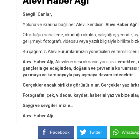
Alevi Haber Ağı
Sevgili Canlar,
Yoluna ve ikrarına bağlı her Alevi, kendisini
Alevi Haber Ağı’
Oturduğu mahallede, okuduğu okulda, çalıştığı iş yerinde, ü
gelişmeyi; fotoğrafı, videosu veya yazılı bilgisiyle birlikte bizl
Bu çağrımız, Alevi kurumlarımızın yöneticileri ve temsilcileri i
Alevi Haber Ağı
, Alevilerin sesi olmanın yanı sıra;
emekten, d
gençlerin geleceğinden, doğanın ve çevrenin korunmasınd
yazmaya ve kamuoyuyla paylaşmaya devam edecektir.
Gerçekler ancak birlikte görünür olur. Gerçekler yazılırk
Fotoğrafını çek, videonu kaydet, haberini yaz ve bize ulaş
Saygı ve sevgilerimizle…
Alevi Haber Ağı
Facebook
Twitter
WhatsA