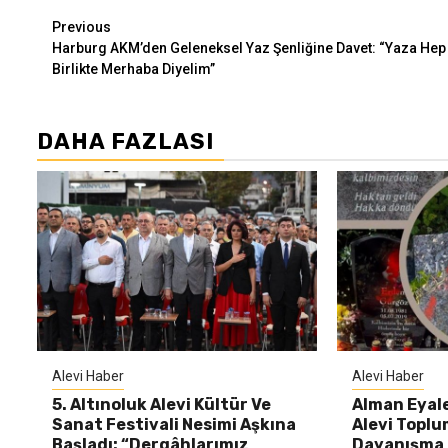
Continue
Previous
Harburg AKM’den Geleneksel Yaz Şenliğine Davet: “Yaza Hep
Reading
Birlikte Merhaba Diyelim”
DAHA FAZLASI
Alevi Haber
Alevi Haber
5. Altınoluk Alevi Kültür Ve
Alman Eyal
Sanat Festivali Nesimi Aşkına
Alevi Topl
Başladı: “Dergâhlarımız
Dayanışma 