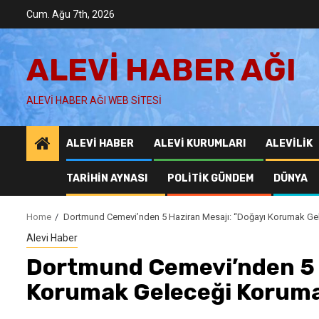
Skip
Cum. Ağu 7th, 2026
to
content
ALEVI HABER AĞI
ALEVI HABER AĞI WEB SITESI
ALEVI HABER
ALEVI KURUMLARI
ALEVILIK
TARIHIN AYNASI
POLITIK GÜNDEM
DÜNYA
Home
Dortmund Cemevi’nden 5 Haziran Mesajı: “Doğayı Korumak Gel
Alevi Haber
Dortmund Cemevi’nden 5 H
Korumak Geleceği Koruma