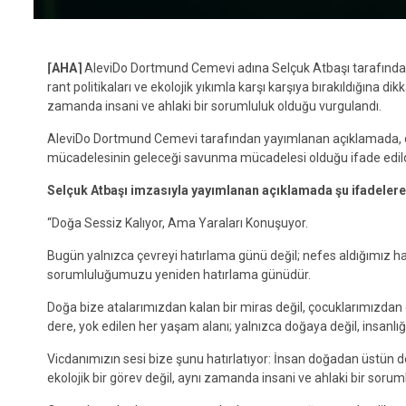
⌈AHA⌉
AleviDo Dortmund Cemevi adına Selçuk Atbaşı tarafından
rant politikaları ve ekolojik yıkımla karşı karşıya bırakıldığına d
zamanda insani ve ahlaki bir sorumluluk olduğu vurgulandı.
AleviDo Dortmund Cemevi tarafından yayımlanan açıklamada, doğ
mücadelesinin geleceği savunma mücadelesi olduğu ifade edild
Selçuk Atbaşı imzasıyla yayımlanan açıklamada şu ifadelere 
“Doğa Sessiz Kalıyor, Ama Yaraları Konuşuyor.
Bugün yalnızca çevreyi hatırlama günü değil; nefes aldığımız ha
sorumluluğumuzu yeniden hatırlama günüdür.
Doğa bize atalarımızdan kalan bir miras değil, çocuklarımızdan ö
dere, yok edilen her yaşam alanı; yalnızca doğaya değil, insanlığı
Vicdanımızın sesi bize şunu hatırlatıyor: İnsan doğadan üstün d
ekolojik bir görev değil, aynı zamanda insani ve ahlaki bir soruml