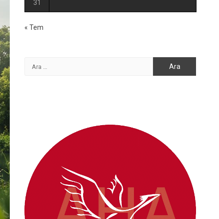
31
« Tem
Arama: