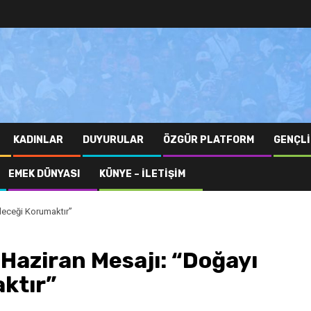
KADINLAR
DUYURULAR
ÖZGÜR PLATFORM
GENÇLI
EMEK DÜNYASI
KÜNYE – İLETIŞIM
eceği Korumaktır”
aziran Mesajı: “Doğayı
ktır”