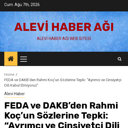
Skip
Cum. Ağu 7th, 2026
to
content
ALEVI HABER AĞI
ALEVI HABER AĞI WEB SITESI
Primary
Menu
Home
FEDA ve DAKB’den Rahmi Koç’un Sözlerine Tepki: “Ayrımcı ve Cinsiyetçi
Dili Kabul Etmiyoruz”
Alevi Haber
FEDA ve DAKB’den Rahmi
Koç’un Sözlerine Tepki:
“Ayrımcı ve Cinsiyetçi Dili