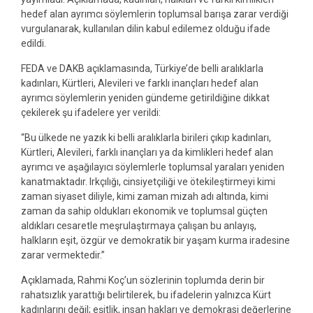
hedef alan ayrımcı söylemlerin toplumsal barışa zarar verdiği
vurgulanarak, kullanılan dilin kabul edilemez olduğu ifade
edildi.
FEDA ve DAKB açıklamasında, Türkiye’de belli aralıklarla
kadınları, Kürtleri, Alevileri ve farklı inançları hedef alan
ayrımcı söylemlerin yeniden gündeme getirildiğine dikkat
çekilerek şu ifadelere yer verildi:
“Bu ülkede ne yazık ki belli aralıklarla birileri çıkıp kadınları,
Kürtleri, Alevileri, farklı inançları ya da kimlikleri hedef alan
ayrımcı ve aşağılayıcı söylemlerle toplumsal yaraları yeniden
kanatmaktadır. Irkçılığı, cinsiyetçiliği ve ötekileştirmeyi kimi
zaman siyaset diliyle, kimi zaman mizah adı altında, kimi
zaman da sahip oldukları ekonomik ve toplumsal güçten
aldıkları cesaretle meşrulaştırmaya çalışan bu anlayış,
halkların eşit, özgür ve demokratik bir yaşam kurma iradesine
zarar vermektedir.”
Açıklamada, Rahmi Koç’un sözlerinin toplumda derin bir
rahatsızlık yarattığı belirtilerek, bu ifadelerin yalnızca Kürt
kadınlarını değil; eşitlik, insan hakları ve demokrasi değerlerine