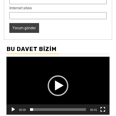
İnternet sitesi
BU DAVET BIZIM
Video
oynatıcı
00:00
00:41