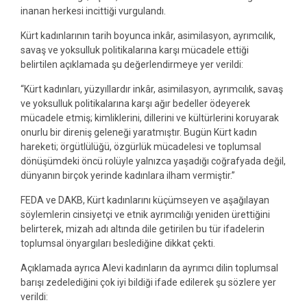
inanan herkesi incittiği vurgulandı.
Kürt kadınlarının tarih boyunca inkâr, asimilasyon, ayrımcılık,
savaş ve yoksulluk politikalarına karşı mücadele ettiği
belirtilen açıklamada şu değerlendirmeye yer verildi:
“Kürt kadınları, yüzyıllardır inkâr, asimilasyon, ayrımcılık, savaş
ve yoksulluk politikalarına karşı ağır bedeller ödeyerek
mücadele etmiş; kimliklerini, dillerini ve kültürlerini koruyarak
onurlu bir direniş geleneği yaratmıştır. Bugün Kürt kadın
hareketi; örgütlülüğü, özgürlük mücadelesi ve toplumsal
dönüşümdeki öncü rolüyle yalnızca yaşadığı coğrafyada değil,
dünyanın birçok yerinde kadınlara ilham vermiştir.”
FEDA ve DAKB, Kürt kadınlarını küçümseyen ve aşağılayan
söylemlerin cinsiyetçi ve etnik ayrımcılığı yeniden ürettiğini
belirterek, mizah adı altında dile getirilen bu tür ifadelerin
toplumsal önyargıları beslediğine dikkat çekti.
Açıklamada ayrıca Alevi kadınların da ayrımcı dilin toplumsal
barışı zedelediğini çok iyi bildiği ifade edilerek şu sözlere yer
verildi: