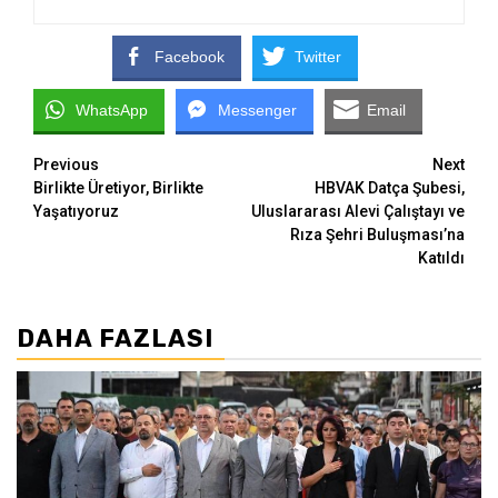
Facebook
Twitter
WhatsApp
Messenger
Email
Continue
Previous
Next
Birlikte Üretiyor, Birlikte
HBVAK Datça Şubesi,
Reading
Yaşatıyoruz
Uluslararası Alevi Çalıştayı ve
Rıza Şehri Buluşması’na
Katıldı
DAHA FAZLASI