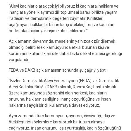
“Alevi kadınlar olarak çok iyi biliyoruz ki kadınlara, halklara ve
inançlara yönelik ayrımcı dil; toplumsal barışı, birlikte yaşam
iradesini ve demokratik değerleri zayıflatır. Kimlikleri
aşağılayan, halkları birbirine karşı ötekileştiren ve kadınları
hedef alan hiçbir yaklaşım kabul edilemez.”
Açıklamanın devamında, meselenin yalnızca özür dilemek
olmadığı belirtilerek, kamuoyunda etkisi bulunan kişi ve
kurumların kullandıkları dile daha fazla dikkat etmesi gerektiği
vurgulandı.
FEDA ve DAKB açıklamasının sonunda şu çağrıyı yaptı:
“Bizler Demokratik Alevi Federasyonu (FEDA) ve Demokratik
Alevi Kadınlar Birliği (DAKB) olarak, Rahmi Koç başta olmak
üzere kamuoyunda söz sahibi olan herkesi; kadınların
onuruna, halkların eşitliğine, inanç özgürlüğüne ve insan
haklarına saygılı bir dil kullanmaya davet ediyoruz.
Aynı zamanda tüm kamuoyunu; ayrımcı, cinsiyetçi, ırkçı ve
ötekileştirici söylemlere karşı ortak bir tutum almaya
çağırıyoruz. İnsan onurunu, eşit yurttaşlığı, kadın özgürlüğünü