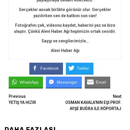
Gerçekler ancak birlikte görünür olur. Gerçekler
yazılırken sen de katkını sun can!
Fotoğrafını çek, videonu kaydet, haberini yaz ve bize
ulaştır. Çünkü Alevi Haber Ağı hepimizin ortak sesidir.
Saygı ve sevgilerimizle…
Alevi Haber Ağı
Facebook
Twitter
WhatsApp
Messenger
Email
Continue
Previous
Next
YETİŞ YA HIZIR
OSMAN KAVALA’NIN EŞİ PROF.
Reading
AYŞE BUĞRA İLE RÖPORTAJ
DAHA FAZLASI