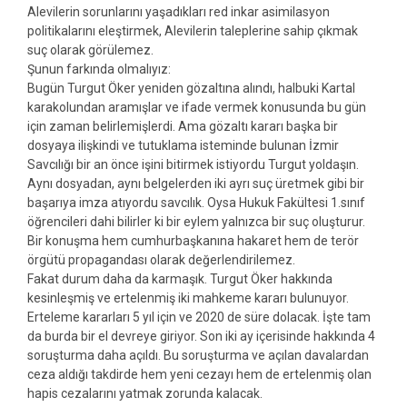
Alevilerin sorunlarını yaşadıkları red inkar asimilasyon
politikalarını eleştirmek, Alevilerin taleplerine sahip çıkmak
suç olarak görülemez.
Şunun farkında olmalıyız:
Bugün Turgut Öker yeniden gözaltına alındı, halbuki Kartal
karakolundan aramışlar ve ifade vermek konusunda bu gün
için zaman belirlemişlerdi. Ama gözaltı kararı başka bir
dosyaya ilişkindi ve tutuklama isteminde bulunan İzmir
Savcılığı bir an önce işini bitirmek istiyordu Turgut yoldaşın.
Aynı dosyadan, aynı belgelerden iki ayrı suç üretmek gibi bir
başarıya imza atıyordu savcılık. Oysa Hukuk Fakültesi 1.sınıf
öğrencileri dahi bilirler ki bir eylem yalnızca bir suç oluşturur.
Bir konuşma hem cumhurbaşkanına hakaret hem de terör
örgütü propagandası olarak değerlendirilemez.
Fakat durum daha da karmaşık. Turgut Öker hakkında
kesinleşmiş ve ertelenmiş iki mahkeme kararı bulunuyor.
Erteleme kararları 5 yıl için ve 2020 de süre dolacak. İşte tam
da burda bir el devreye giriyor. Son iki ay içerisinde hakkında 4
soruşturma daha açıldı. Bu soruşturma ve açılan davalardan
ceza aldığı takdirde hem yeni cezayı hem de ertelenmiş olan
hapis cezalarını yatmak zorunda kalacak.