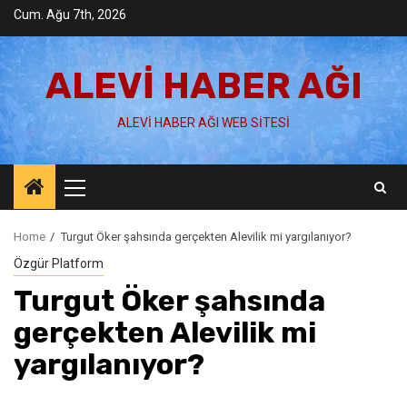
Skip
Cum. Ağu 7th, 2026
to
content
ALEVI HABER AĞI
ALEVI HABER AĞI WEB SITESI
Primary
Menu
Home
Turgut Öker şahsında gerçekten Alevilik mi yargılanıyor?
Özgür Platform
Turgut Öker şahsında
gerçekten Alevilik mi
yargılanıyor?