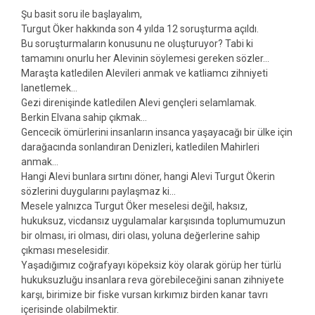
Şu basit soru ile başlayalım,
Turgut Öker hakkında son 4 yılda 12 soruşturma açıldı.
Bu soruşturmaların konusunu ne oluşturuyor? Tabi ki
tamamını onurlu her Alevinin söylemesi gereken sözler…
Maraşta katledilen Alevileri anmak ve katliamcı zihniyeti
lanetlemek…
Gezi direnişinde katledilen Alevi gençleri selamlamak.
Berkin Elvana sahip çıkmak…
Gencecik ömürlerini insanların insanca yaşayacağı bir ülke için
darağacında sonlandıran Denizleri, katledilen Mahirleri
anmak…
Hangi Alevi bunlara sırtını döner, hangi Alevi Turgut Ökerin
sözlerini duygularını paylaşmaz ki…
Mesele yalnızca Turgut Öker meselesi değil, haksız,
hukuksuz, vicdansız uygulamalar karşısında toplumumuzun
bir olması, iri olması, diri olası, yoluna değerlerine sahip
çıkması meselesidir.
Yaşadığımız coğrafyayı köpeksiz köy olarak görüp her türlü
hukuksuzluğu insanlara reva görebileceğini sanan zihniyete
karşı, birimize bir fiske vursan kırkımız birden kanar tavrı
içerisinde olabilmektir.