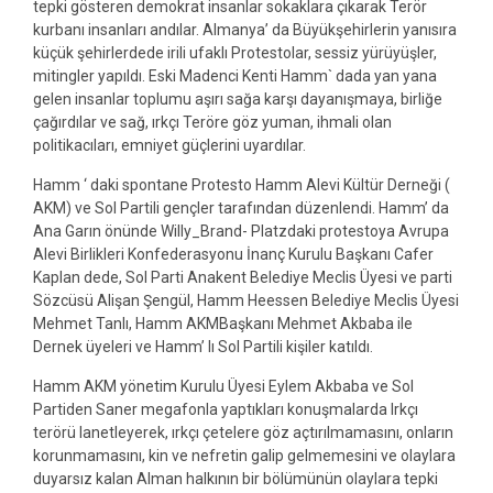
tepki gösteren demokrat insanlar sokaklara çıkarak Terör
kurbanı insanları andılar. Almanya’ da Büyükşehirlerin yanısıra
küçük şehirlerdede irili ufaklı Protestolar, sessiz yürüyüşler,
mitingler yapıldı. Eski Madenci Kenti Hamm` dada yan yana
gelen insanlar toplumu aşırı sağa karşı dayanışmaya, birliğe
çağırdılar ve sağ, ırkçı Teröre göz yuman, ihmali olan
politikacıları, emniyet güçlerini uyardılar.
Hamm ‘ daki spontane Protesto Hamm Alevi Kültür Derneği (
AKM) ve Sol Partili gençler tarafından düzenlendi. Hamm’ da
Ana Garın önünde Willy_Brand- Platzdaki protestoya Avrupa
Alevi Birlikleri Konfederasyonu İnanç Kurulu Başkanı Cafer
Kaplan dede, Sol Parti Anakent Belediye Meclis Üyesi ve parti
Sözcüsü Alişan Şengül, Hamm Heessen Belediye Meclis Üyesi
Mehmet Tanlı, Hamm AKMBaşkanı Mehmet Akbaba ile
Dernek üyeleri ve Hamm’ lı Sol Partili kişiler katıldı.
Hamm AKM yönetim Kurulu Üyesi Eylem Akbaba ve Sol
Partiden Saner megafonla yaptıkları konuşmalarda Irkçı
terörü lanetleyerek, ırkçı çetelere göz açtırılmamasını, onların
korunmamasını, kin ve nefretin galip gelmemesini ve olaylara
duyarsız kalan Alman halkının bir bölümünün olaylara tepki