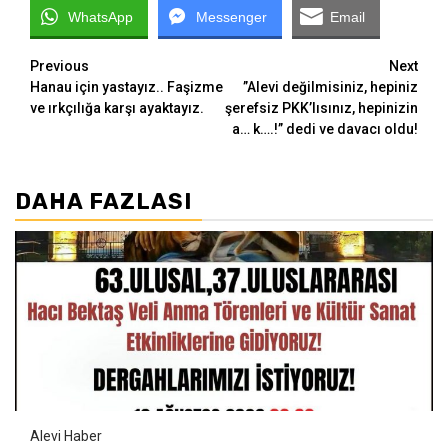
WhatsApp
Messenger
Email
Continue
Previous
Next
Hanau için yastayız.. Faşizme
”Alevi değilmisiniz, hepiniz
Reading
ve ırkçılığa karşı ayaktayız.
şerefsiz PKK’lısınız, hepinizin
a… k….!” dedi ve davacı oldu!
DAHA FAZLASI
Alevi Haber