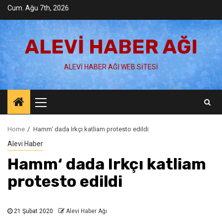
Skip
Cum. Ağu 7th, 2026
to
content
ALEVI HABER AĞI
ALEVI HABER AĞI WEB SITESI
Primary
Menu
Home
Hamm‘ dada Irkçı katliam protesto edildi
Alevi Haber
Hamm‘ dada Irkçı katliam
protesto edildi
21 Şubat 2020
Alevi Haber Ağı