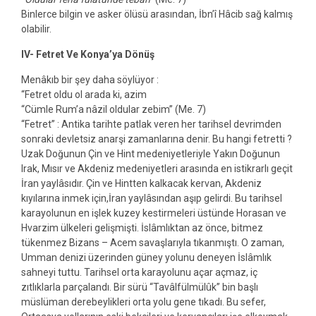
Binlerce bilgin ve asker ölüsü arasından, İbn’î Hâcib sağ kalmış
olabilir.
IV- Fetret Ve Konya’ya Dönüş
Menâkıb bir şey daha söylüyor :
“Fetret oldu ol arada ki, azim
“Cümle Rum’a nâzil oldular zebim” (Me. 7)
“Fetret” : Antika tarihte patlak veren her tarihsel devrimden
sonraki devletsiz anarşi zamanlarına denir. Bu hangi fetretti ?
Uzak Doğunun Çin ve Hint medeniyetleriyle Yakın Doğunun
Irak, Mısır ve Akdeniz medeniyetleri arasında en istikrarlı geçit
İran yaylâsıdır. Çin ve Hintten kalkacak kervan, Akdeniz
kıyılarına inmek için,İran yaylâsından aşıp gelirdi. Bu tarihsel
karayolunun en işlek kuzey kestirmeleri üstünde Horasan ve
Hvarzim ülkeleri gelişmişti. İslâmlıktan az önce, bitmez
tükenmez Bizans – Acem savaşlarıyla tıkanmıştı. O zaman,
Umman denizi üzerinden güney yolunu deneyen İslâmlık
sahneyi tuttu. Tarihsel orta karayolunu açar açmaz, iç
zıtlıklarla parçalandı. Bir sürü “Tavâlfülmülûk” bin başlı
müslüman derebeylikleri orta yolu gene tıkadı. Bu sefer,