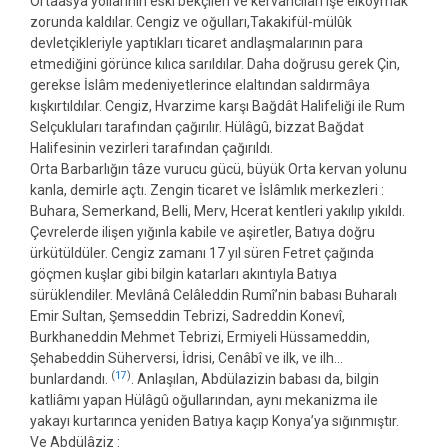
Ortaasya yollarının eski bekçileri ve kervancıları işe elkoymak
zorunda kaldılar. Cengiz ve oğulları,Takakifül-mülûk
devletçikleriyle yaptıkları ticaret andlaşmalarının para
etmediğini görünce kılıca sarıldılar. Daha doğrusu gerek Çin,
gerekse İslâm medeniyetlerince elaltından saldırmâya
kışkırtıldılar. Cengiz, Hvarzime karşı Bağdât Halifeliği ile Rum
Selçukluları tarafından çağırılır. Hülâgû, bizzat Bağdat
Halifesinin vezirleri tarafından çağırıldı.
Orta Barbarlığın tâze vurucu gücü, büyük Orta kervan yolunu
kanla, demirle açtı. Zengin ticaret ve İslâmlık merkezleri :
Buhara, Semerkand, Belli, Merv, Hcerat kentleri yakılıp yıkıldı.
Çevrelerde ilişen yığınla kabile ve aşiretler, Batıya doğru
ürkütüldüler. Cengiz zamanı 17 yıl süren Fetret çağında
göçmen kuşlar gibi bilgin katarları akıntıyla Batıya
sürüklendiler. Mevlânâ Celâleddin Rumî’nin babası Buharalı
Emir Sultan, Şemseddin Tebrizi, Sadreddin Konevî,
Burkhaneddin Mehmet Tebrizi, Ermiyeli Hüssameddin,
Şehabeddin Süherversi, İdrisi, Cenâbî ve ilk, ve ilh…
(
17
)
bunlardandı.
. Anlaşılan, Abdülazizin babası da, bilgin
katliâmı yapan Hülâgû oğullarından, aynı mekanizma ile
yakayı kurtarınca yeniden Batıya kaçıp Konya’ya sığınmıştır.
Ve Abdülâziz :