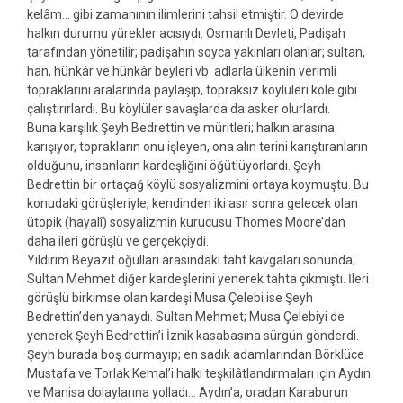
kelâm… gibi zamanının ilimlerini tahsil etmiştir. O devirde
halkın durumu yürekler acısıydı. Osmanlı Devleti, Padişah
tarafından yönetilir; padişahın soyca yakınları olanlar; sultan,
han, hünkâr ve hünkâr beyleri vb. adlarla ülkenin verimli
topraklarını aralarında paylaşıp, topraksız köylüleri köle gibi
çalıştırırlardı. Bu köylüler savaşlarda da asker olurlardı.
Buna karşılık Şeyh Bedrettin ve müritleri; halkın arasına
karışıyor, toprakların onu işleyen, ona alın terini karıştıranların
olduğunu, insanların kardeşliğıni öğütlüyorlardı. Şeyh
Bedrettin bir ortaçağ köylü sosyalizmini ortaya koymuştu. Bu
konudaki görüşleriyle, kendinden iki asır sonra gelecek olan
ütopik (hayalî) sosyalizmin kurucusu Thomes Moore’dan
daha ileri görüşlü ve gerçekçiydi.
Yıldırım Beyazıt oğulları arasındaki taht kavgaları sonunda;
Sultan Mehmet diğer kardeşlerini yenerek tahta çıkmıştı. İleri
görüşlü birkimse olan kardeşi Musa Çelebi ise Şeyh
Bedrettin’den yanaydı. Sultan Mehmet; Musa Çelebiyi de
yenerek Şeyh Bedrettin’i İznik kasabasına sürgün gönderdi.
Şeyh burada boş durmayıp; en sadık adamlarından Börklüce
Mustafa ve Torlak Kemal’i halkı teşkilâtlandırmaları için Aydın
ve Manisa dolaylarına yolladı… Aydın’a, oradan Karaburun