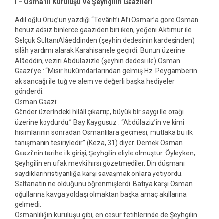
I – Osmanlı Kuruluşu Ve Şeyhgilin Gaazileri
Adil oğlu Oruç’un yazdığı “Tevârih’i Al’i Osman’a göre,Osman
henüz adsız binlerce gaaziden biri iken, yeğeni Aktimur ile
Selçuk SultanıAlâeddinden (şeyhin dedesinin kardeşinden)
silâh yardımı alarak Karahisarıele geçirdi. Bunun üzerine
Alâeddin, veziri Abdülazizle (şeyhin dedesi ile) Osman
Gaazi’ye : “Mısır hükûmdarlarından gelmiş Hz. Peygamberin
ak sancağı ile tuğ ve alem ve değerli başka hediyeler
gönderdi.
Osman Gaazi:
Gönder üzerindeki hilâli çıkartıp, büyük bir saygı ile otağı
üzerine koydurdu.” Bay Kaygusuz : “Abdülaziz’in ve kimi
hısımlarının sonradan Osmanlılara geçmesi, mutlaka bu ilk
tanışmanın tesiriyledir” (Keza, 31) diyor. Demek Osman
Gaazi’nin tarihe ilk girişi, Şeyhgilin eliyle olmuştur. Öyleyken,
Şeyhgilin en ufak mevki hırsı gözetmediler. Din düşmanı
saydıklarıhristiyanlığa karşı savaşmak onlara yetiyordu.
Saltanatın ne olduğunu öğrenmişlerdi. Batıya karşı Osman
oğullarına kavga yoldaşı olmaktan başka amaç akıllarına
gelmedi.
Osmanlılığın kuruluşu gibi, en cesur fetihlerinde de Şeyhgilin