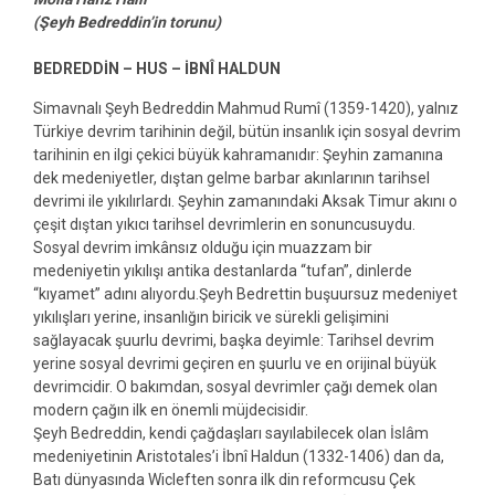
(Şeyh Bedreddin’in torunu)
BEDREDDİN – HUS – İBNÎ HALDUN
Simavnalı Şeyh Bedreddin Mahmud Rumî (1359-1420), yalnız
Türkiye devrim tarihinin değil, bütün insanlık için sosyal devrim
tarihinin en ilgi çekici büyük kahramanıdır: Şeyhin zamanına
dek medeniyetler, dıştan gelme barbar akınlarının tarihsel
devrimi ile yıkılırlardı. Şeyhin zamanındaki Aksak Timur akını o
çeşit dıştan yıkıcı tarihsel devrimlerin en sonuncusuydu.
Sosyal devrim imkânsız olduğu için muazzam bir
medeniyetin yıkılışı antika destanlarda “tufan”, dinlerde
“kıyamet” adını alıyordu.Şeyh Bedrettin buşuursuz medeniyet
yıkılışları yerine, insanlığın biricik ve sürekli gelişimini
sağlayacak şuurlu devrimi, başka deyimle: Tarihsel devrim
yerine sosyal devrimi geçiren en şuurlu ve en orijinal büyük
devrimcidir. O bakımdan, sosyal devrimler çağı demek olan
modern çağın ilk en önemli müjdecisidir.
Şeyh Bedreddin, kendi çağdaşları sayılabilecek olan İslâm
medeniyetinin Aristotales’i İbnî Haldun (1332-1406) dan da,
Batı dünyasında Wicleften sonra ilk din reformcusu Çek