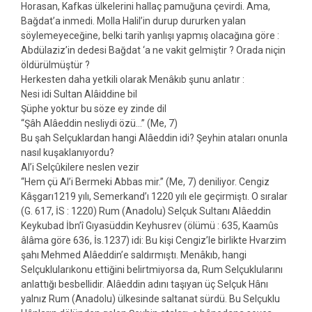
Horasan, Kafkas ülkelerini hallaç pamuğuna çevirdi. Ama,
Bağdat’a inmedi. Molla Halil’in durup dururken yalan
söylemeyeceğine, belki tarih yanlışı yapmış olacağına göre :
Abdülaziz’in dedesi Bağdat ‘a ne vakit gelmiştir ? Orada niçin
öldürülmüştür ?
Herkesten daha yetkili olarak Menâkıb şunu anlatır :
Nesi idi Sultan Alâiddine bil
Şüphe yoktur bu söze ey zinde dil
“Şâh Alâeddin nesliydi özü…” (Me, 7)
Bu şah Selçuklardan hangi Alâeddin idi? Şeyhin ataları onunla
nasıl kuşaklanıyordu?
Al’i Selçûkilere neslen vezir
“Hem çü Al’i Bermeki Abbas mir.” (Me, 7) deniliyor. Cengiz
Kâşgarı1219 yılı, Semerkand’ı 1220 yılı ele geçirmiştı. O sıralar
(G. 617, İS : 1220) Rum (Anadolu) Selçuk Sultanı Alâeddin
Keykubad İbn’î Gıyasüddin Keyhusrev (ölümü : 635, Kaamûs
âlâma göre 636, İs.1237) idi: Bu kişi Cengiz’le birlikte Hvarzim
şahı Mehmed Alâeddin’e saldırmıştı. Menâkıb, hangi
Selçuklularıkonu ettiğini belirtmiyorsa da, Rum Selçuklularını
anlattığı besbellidir. Alâeddin adını taşıyan üç Selçuk Hânı
yalnız Rum (Anadolu) ülkesinde saltanat sürdü. Bu Selçuklu