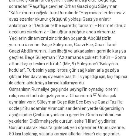
sonradan “Paşa”lığa çevrilen Orhan Gaazi oğlu Süleyman
“Kâfur mumu ışığıyla tüm Rum ilinde “Hoş minarelerden avaz
avaz ezanlar okunur görüşünü yoldaşı Gaaziye anlatır
anlatmaz o : “Dedi bir fethe işarettir, tamam! – Himmet idinüz
geçelüm cümlemiz – Din uğruna yeğdür anda ölmemüz
Yediler’in dinamizmi zincirinden boşandı. Abdülâziz’in
yorumu üzerine : Beşe Süleyman, Gaazi Ece, Gaazi İsrail,
Gaazi Abdülmümin, Hacı İlbeği ve arkadaşları, gemi ile karşıya
geçtiler. Beşe Süleyman : “Az zamanda çok etti fütûh – Sonra
attan düşüp teslim etti ruh.” (Me, 9) Süleyman’ı “Bolayırda
kodular”. Türbesini yapıp, ertesi gün sağ kalanlarla gazâya
çıktılar. Her davranış öylesine basitti. İş yapıldığı için, kişi tapıncı
ile adam aldatmaya kimse kalkmıyordu.
Osmanlının Rumeliye geçişinde Şeyhgil’in oynadığı önemli
(21)
rolü, resmî tarih de gizleyemez. Cihannümâ
daha çok
ayrıntılar verir: Süleyman Beşe ilkin Ece Bey ve Gaazi Fazıl’la
sözleşir.Bu adamlar Virancahisar denilen yerde Güğercinliğin
aşağısından Çinihisar yanlarına geçerler. Orada canlı bir esir
yakalarlar. Öldürmekşöyle dursun, esire “Hil’at” giydirirler.
Gönlünü alarak, Hisar’a girilecek yeri öğrenirler. Onun üzerine,
80 kişi toplanıp, sallarla karşıya atlarlar. Hisar’ı ele geçirirler.