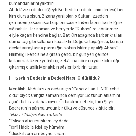
kumandanlarını yaktırır!
Abdülâzızin dedesi (Şeyh Bedreddin’in dedesinin dedesi) her
kim olursa olsun, Bizans yanlı olan o Sultan İzzeddin
şerrinden yakasınıkurtarıp, amcası elinden İslâm halifeliğine
sığınabilir. Her zaman ve her yerde “Ruhani” rol görünmez
eliyle kaçanı kendine bağlar. Batı Ortaçağında barbar kralları
dama taşı gibi kullanan Papalıktır; Doğu Ortaçağında, komşu
devlet saraylarına parmağını sokan İslâm papalığı Abbasî
Halifeliği, kendisine sığınan genci, bir gün yeri gelince
kullanmak üzere yetiştirip, zekâsına göre en yüce bilginliğe
çıkarmış olabilir.Menâkıbin sözleri birbirini tutar.
III- Şeyhin Dedesinin Dedesi Nasıl Öldürüldü?
Menâkıb, Abdülazizin dedesi için “Cengiz Han İLİNDE şehit
oldu” diyor; Cengiz zamanında demiyor. Sözünün anlamını
aşağıda biraz daha açıyor. Öldürülme sebebi, tam Şeyh
Bedrettin’in şânına uygun bır ülkü ve düşünce yiğitliğidir :
“Nâsır î Tûsiye oldem arbede
“Eyliyen ol idi muhkem, ey dede
“İbn’î Hâcib’le ikisi, ey hümâm
“Idicek ilzâm ani beynel enâm