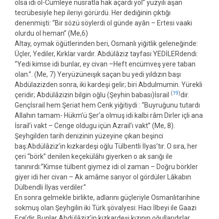
olsa idi ol-Cümleye nusratla hak açardı yol” yüzyılı aşan
tecrübesiyle hep ileriyi görürdü. Her dediğinin çıktığı
denenmişti: “Bir sözü söylerdi ol günde ayân – Ertesi vaaki
olurdu ol heman” (Me,6)
Altay, oymak öğütlerinden beri, Osmanlı yiğitlik geleneğinde:
Üçler, Yediler, Kırklar vardır. Abdülâziz tayfası YEDİLERdendi:
“Yedi kimse idi bunlar, ey civan –Heft encümveş yere taban
olan.”. (Me, 7) Yeryüzüneışık saçan bu yedi yıldızın başı
Abdülazizden sonra, iki kardeşi gelir; biri Abdulmumin. Yürekli
(
19
)
çeridir; Abdülâzizin bilgin oğlu (Şeyhin babası)İsrail
dir.
Gençİsrail hem Şeriat hem Cenk yiğitiydi : “Buyruğunu tutardı
Allahın tamam- Hükm’ü Şer’a olmuş idi kalbi râm Dirler içli ana
İsrail’i vakt – Cenge oldugu içün Azrail’i vakt” (Me, 8).
Şeyhgilden tarih denizinin yüzeyine çıkan beşinci
baş:Abdülâziz’in kızkardeşi oğlu Tülbentli İlyas’tır. O sıra, her
çeri “börk” denilen keçekülâhı giyerken o ak sarığı ile
tanınırdı:”Kimse tülbent giymez idi ol zaman – Doğru börkler
giyer idi her civan – Ak amâme sarıyor ol gördüler Lâkabın
Dülbendli İlyas verdiler.”
En sonra gelmekle birlikte, adlarını güçleriyle Osmanlıtarihine
sokmuş olan Şeyhgilin iki Türk şövalyesi: Hacı İlbeyi ile Gaazi
Ece’dir. Bunlar Abdülâziz’in kızkardeşi kızının oğullarıdırlar.