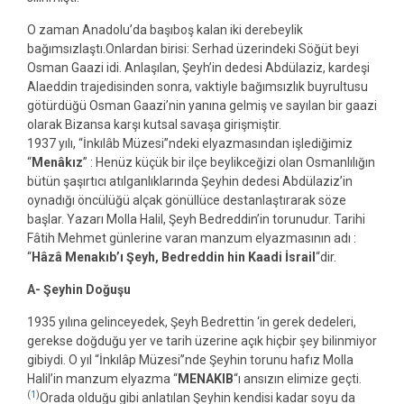
O zaman Anadolu’da başıboş kalan iki derebeylik
bağımsızlaştı.Onlardan birisi: Serhad üzerindeki Söğüt beyi
Osman Gaazi idi. Anlaşılan, Şeyh’in dedesi Abdülaziz, kardeşi
Alaeddin trajedisinden sonra, vaktiyle bağımsızlık buyrultusu
götürdüğü Osman Gaazi’nin yanına gelmiş ve sayılan bir gaazi
olarak Bizansa karşı kutsal savaşa girişmiştir.
1937 yılı, “İnkılâb Müzesi”ndeki elyazmasından işlediğimiz
“
Menâkız
” : Henüz küçük bir ilçe beylikceğizi olan Osmanlılığın
bütün şaşırtıcı atılganlıklarında Şeyhin dedesi Abdülaziz’in
oynadığı öncülüğü alçak gönüllüce destanlaştırarak söze
başlar. Yazarı Molla Halil, Şeyh Bedreddin’in torunudur. Tarihi
Fâtih Mehmet günlerine varan manzum elyazmasının adı :
“
Hâzâ Menakıb’ı Şeyh, Bedreddin hin Kaadi İsrail
“dir.
A- Şeyhin Doğuşu
1935 yılına gelinceyedek, Şeyh Bedrettin ‘in gerek dedeleri,
gerekse doğduğu yer ve tarih üzerine açık hiçbir şey bilinmiyor
gibiydi. O yıl “İnkılâp Müzesi”nde Şeyhin torunu hafız Molla
Halil’in manzum elyazma “
MENAKIB
“ı ansızın elimize geçti.
(
1
)
Orada olduğu gibi anlatılan Şeyhin kendisi kadar soyu da