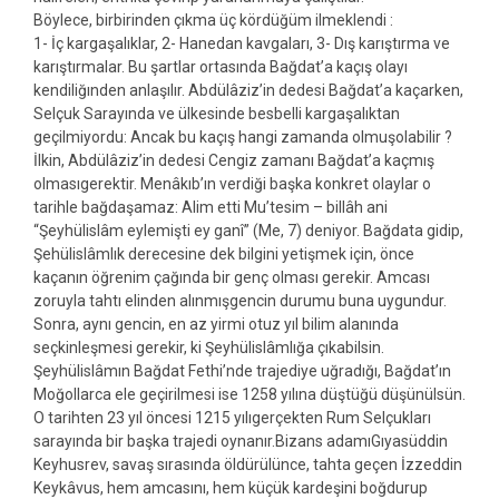
Böylece, birbirinden çıkma üç kördüğüm ilmeklendi :
1- İç kargaşalıklar, 2- Hanedan kavgaları, 3- Dış karıştırma ve
karıştırmalar. Bu şartlar ortasında Bağdat’a kaçış olayı
kendiliğınden anlaşılır. Abdülâziz’in dedesi Bağdat’a kaçarken,
Selçuk Sarayında ve ülkesinde besbelli kargaşalıktan
geçilmiyordu: Ancak bu kaçış hangi zamanda olmuşolabilir ?
İlkin, Abdülâziz’in dedesi Cengiz zamanı Bağdat’a kaçmış
olmasıgerektir. Menâkıb’ın verdiği başka konkret olaylar o
tarihle bağdaşamaz: Alim etti Mu’tesim – billâh ani
“Şeyhülislâm eylemişti ey ganî” (Me, 7) deniyor. Bağdata gidip,
Şehülislâmlık derecesine dek bilgini yetişmek için, önce
kaçanın öğrenim çağında bir genç olması gerekir. Amcası
zoruyla tahtı elinden alınmışgencin durumu buna uygundur.
Sonra, aynı gencin, en az yirmi otuz yıl bilim alanında
seçkinleşmesi gerekir, ki Şeyhülislâmlığa çıkabilsin.
Şeyhülislâmın Bağdat Fethi’nde trajediye uğradığı, Bağdat’ın
Moğollarca ele geçirilmesi ise 1258 yılına düştüğü düşünülsün.
O tarihten 23 yıl öncesi 1215 yılıgerçekten Rum Selçukları
sarayında bir başka trajedi oynanır.Bizans adamıGıyasüddin
Keyhusrev, savaş sırasında öldürülünce, tahta geçen İzzeddin
Keykâvus, hem amcasını, hem küçük kardeşini boğdurup