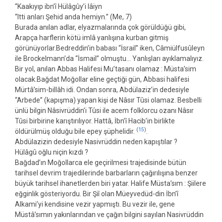
“Kaakıyıp ibn’î Hülâgûy’i lâiyn
“Itti anları Şehid anda hemiyn.” (Me, 7)
Burada anılan adlar, elyazmalarında çok görüldüğü gibi,
Arapça harflerin kötü imlâ yanlışına kurban gitmiş
görünüyorlar.Bedreddin’in babası “İsrail” iken, Câmiülfusûleyn
ile Brockelmann’da “İsmail” olmuştu… Yanlışları ayıklamalıyız.
Bir yol, anılan Abbas Halifesi Mu’tasanı olamaz : Müsta’sim
olacak.Bağdat Moğollar eline geçtiği gün, Abbasi halifesi
Mürtâ’sim-billâh idi. Ondan sonra, Abdülaziz’in dedesiyle
“Arbede” (kapışma) yapan kişi de Nâsır Tûsi olamaz. Besbelli
ünlü bilgin Nâsivrüddin’i Tûsi ile acem folklorcu ozanı Nâsır
Tûsi birbirine karıştırılıyor. Hattâ, İbn’î Hacib’in birlikte
(
15
)
öldürülmüş olduğu bile epey şüphelidir.
.
Abdülazizin dedesiyle Nasivrüddin neden kapıştılar ?
Hülâgû oğlu niçin kızdı ?
Bağdad’ın Moğollarca ele geçirilmesi trajedisinde bütün
tarihsel devrim trajedilerinde barbarların çağırılışına benzer
büyük tarihsel ihanetlerden biri yatar. Halife Müsta’sım : Şiilere
eğginlik gösteriyordu. Bir Şiî olan Müeyvedüd-din İbn’î
Alkami’yi kendisine vezir yapmıştı. Bu vezir ile, gene
Müstâ’sımın yakınlarından ve çağın bilgini sayılan Nasivrüddin