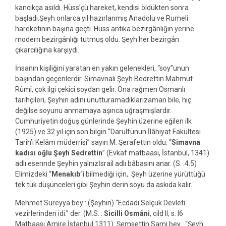
kancıkça asıldı. Hüss’çü hareket, kendisi öldükten sonra
başladı.Şeyh onlarca yıl hazırlanmış Anadolu ve Rumeli
hareketinin başına geçti. Hüss antika bezirgânlığın yerine
modern bezirgânlığı tutmuş oldu. Şeyh her bezirgân
çıkarcılığına karşıydı.
İnsanın kişiliğini yaratan en yakın gelenekleri, “soy”unun
başından geçenlerdir. Simavnalı Şeyh Bedrettin Mahmut
Rûmî, çok ilgi çekici soydan gelir. Ona rağmen Osmanlı
tarihçileri, Şeyhin adını unutturamadıklarızaman bile, hiç
değilse soyunu anmamaya aşırıca uğraşmışlardır.
Cumhuriyetin doğuş günlerinde Şeyhin üzerine eğilen ilk
(1925) ve 32 yıl için son bilgin “Darülfünun İlâhiyat Fakültesi
Tarih’i Kelâm müderrisi” sayın M. Şerafettin oldu. “
Simavna
kadısı oğlu Şeyh Sedrettin
” (Evkaf matbaası, İstanbul, 1341)
adlı eserınde Şeyhin yalnızİsrail adlı bâbasını anar. (S. .4.5)
Elimizdeki “
Menakıb
“i bilmediği için,. Şeyh üzerine yürüttüğü
tek tük düşünceleri gibi Şeyhin derin soyu da askıda kalır.
Mehmet Süreyya bey : (Şeyhin) “Ecdadı Selçuk Devleti
vezirlerinden idi.” der. (M.S. :
Sicilli Osmâni
, cild II, s. l6
Matbaası Amire,İstanbul 1311). Şemsettin Sami bey : “Şeyh