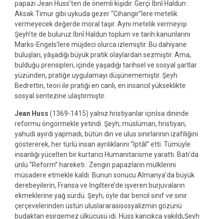
papazı Jean Huss’ten de önemli kişidir. Gerçi İbnî Haldun :
Aksak Timur gibi uykuda gezer “Cihangir”lere metelik
vermeyecek değerde moral taşır. Aynı metelik vermeyişi
Şeyh’te de buluruz.İbnî Haldun toplum ve tarih kanunlarını
Marks-Engels’lere müjdeci olurca izlemiştir. Bu dahiyane
buluşları, yâşadığı büyük pratik olaylardan sezmiştir. Ama,
bulduğu prensipleri, içinde yaşadığı tarihsel ve sosyal şartlar
yüzünden, pratiğe uygulamayı düşünememiştir. Şeyh
Bedrettin, teori ile pratiği en canlı, en insancıl yükseklikte
sosyal sentezine ulaştırmıştır.
Jean Huss
(1369-1415) yalnız hristiyanlar içinİsa dininde
reformu öngörmekle yetindi. Şeyh; müslüman, hristiyan,
yahudi ayırdı yapmadı, bütün din ve ulus sınırlarının izafiliğini
göstererek, her türlü insan ayrılıklarını “İptâl” etti. Tümüyle
insanlığı yücelten bir kurtarıcı Humanitarisme yarattı. Batı’da
ünlü “Reform” hareketi : Zengin papazların mülklerini
müsadere etmekle kaldı. Bunun sonucu Almanya’da büyük
derebeyilerin, Fransa ve İngiltere’de işveren burjuvaların
ekmeklerine yağ sürdü. Şeyh; öyle dar bencil sınıf ve sınır
çerçevelerinden üstün uluslararasısosyalizmin gözünü
budaktan esirgemez ülkücüsü idi. Hüss kancıkca yakıldı,Şeyh