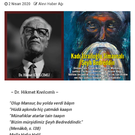
2 Nisan 2020
Alevi Haber Ağı
– Dr. Hikmet Kıvılcımlı –
“Olup Mansur, bu yolda verdi bâşın
“Hüdâ aşkında hiç çatmâdı kaaşın
“Münafıklar atarlar tain taaşın
“Bizim mürşidimiz Şeyh Bedreddindir.”
(Menâkıb, s. l38)
Molla Hafız Halil