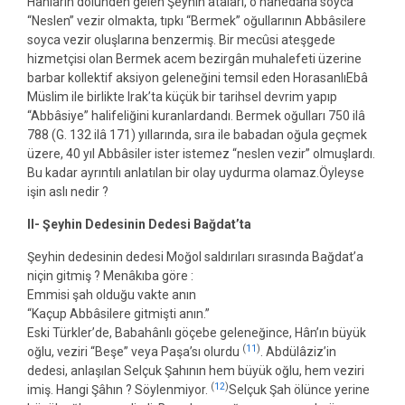
Hânların dölünden gelen Şeyhin ataları, o hânedana soyca
“Neslen” vezir olmakta, tıpkı “Bermek” oğullarının Abbâsilere
soyca vezir oluşlarına benzermiş. Bir mecûsi ateşgede
hizmetçisi olan Bermek acem bezirgân muhalefeti üzerine
barbar kollektif aksiyon geleneğini temsil eden HorasanlıEbâ
Müslim ile birlikte Irak’ta küçük bir tarihsel devrim yapıp
“Abbâsiye” halifeliğini kuranlardandı. Bermek oğulları 750 ilâ
788 (G. 132 ilâ 171) yıllarında, sıra ile babadan oğula geçmek
üzere, 40 yıl Abbâsiler ister istemez “neslen vezir” olmuşlardı.
Bu kadar ayrıntılı anlatılan bir olay uydurma olamaz.Öyleyse
işin aslı nedir ?
II- Şeyhin Dedesinin Dedesi Bağdat’ta
Şeyhin dedesinin dedesi Moğol saldırıları sırasında Bağdat’a
niçin gitmiş ? Menâkıba göre :
Emmisi şah olduğu vakte anın
“Kaçup Abbâsilere gitmişti anın.”
Eski Türkler’de, Babahânlı göçebe geleneğince, Hân’ın büyük
(
11
)
oğlu, veziri “Beşe” veya Paşa’sı olurdu
. Abdülâziz’in
dedesi, anlaşılan Selçuk Şahının hem büyük oğlu, hem veziri
(
12
)
imiş. Hangi Şâhın ? Söylenmiyor.
Selçuk Şah ölünce yerine