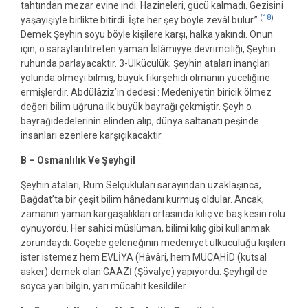
tahtından mezar evine indi. Hazineleri, gücü kalmadı. Gezisini
(
18
)
yaşayışiyle birlikte bitirdi. İşte her şey böyle zevâl bulur.”
.
Demek Şeyhin soyu böyle kişilere karşı, halka yakındı. Onun
için, o saraylarıtitreten yaman İslâmiyye devrimciliği, Şeyhin
ruhunda parlayacaktır. 3-Ülkücülük; Şeyhin ataları inançları
yolunda ölmeyi bilmiş, büyük fikirşehidi olmanın yüceliğine
ermişlerdir. Abdülâziz’in dedesi : Medeniyetin biricik ölmez
değeri bilim uğruna ilk büyük bayrağı çekmiştir. Şeyh o
bayrağıdedelerinin elinden alıp, dünya saltanatı peşinde
insanları ezenlere karşıçıkacaktır.
B – Osmanlılık Ve Şeyhgil
Şeyhin ataları, Rum Selçukluları sarayından uzaklaşınca,
Bağdat’ta bir çeşit bilim hânedanı kurmuş oldular. Ancak,
zamanın yaman kargaşalıkları ortasında kılıç ve baş kesin rolü
oynuyordu. Her sahici müslüman, bilimi kılıç gibi kullanmak
zorundaydı: Göçebe geleneğinin medeniyet ülkücülüğü kişileri
ister istemez hem EVLİYA (Hâvâri, hem MÜCAHİD (kutsal
asker) demek olan GAAZİ (Şövalye) yapıyordu. Şeyhgil de
soyca yarı bilgin, yarı mücahit kesildiler.