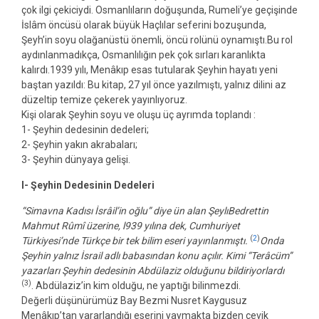
çok ilgi çekiciydi. Osmanlıların doğuşunda, Rumeli’ye geçişinde
İslâm öncüsü olarak büyük Haçlılar seferini bozuşunda,
Şeyh’in soyu olağanüstü önemli, öncü rolünü oynamıştı.Bu rol
aydınlanmadıkça, Osmanlılığın pek çok sırları karanlıkta
kalırdı.1939 yılı, Menâkıp esas tutularak Şeyhin hayatı yeni
baştan yazıldı: Bu kitap, 27 yıl önce yazılmıştı, yalnız dilini az
düzeltip temize çekerek yayınlıyoruz.
Kişi olarak Şeyhin soyu ve oluşu üç ayrımda toplandı :
1- Şeyhin dedesinin dedeleri;
2- Şeyhin yakın akrabaları;
3- Şeyhin dünyaya gelişi.
I- Şeyhin Dedesinin Dedeleri
“Simavna Kadısı İsrâil’in oğlu” diye ün alan ŞeylıBedrettin
Mahmut Rûmî üzerine, l939 yılına dek, Cumhuriyet
(
2
)
Türkiyesi’nde Türkçe bir tek bilim eseri yayınlanmıştı.
Onda
Şeyhin yalnız İsrail adlı babasından konu açılır. Kimi “Terâcüm”
yazarları Şeyhin dedesinin Abdülaziz olduğunu bildiriyorlardı
(3)
. Abdülaziz’in kim olduğu, ne yaptığı bilinmezdi.
Değerli düşünürümüz Bay Bezmi Nusret Kaygusuz
Menâkıp’tan yararlandığı eserini yaymakta bizden çevik