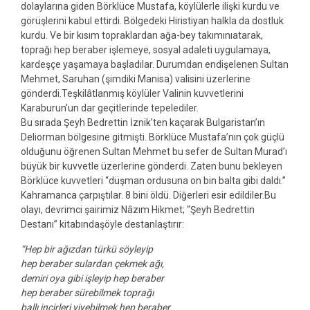
dolaylarına giden Börklüce Mustafa, köylülerle ilişki kurdu ve
görüşlerini kabul ettirdi. Bölgedeki Hiristiyan halkla da dostluk
kurdu. Ve bir kısım topraklardan ağa-bey takımınıatarak,
toprağı hep beraber işlemeye, sosyal adaleti uygulamaya,
kardeşçe yaşamaya başladılar. Durumdan endişelenen Sultan
Mehmet, Saruhan (şimdiki Manisa) valisini üzerlerine
gönderdi.Teşkilâtlanmış köylüler Valinin kuvvetlerini
Karaburun’un dar geçitlerinde tepelediler.
Bu sırada Şeyh Bedrettin İznik’ten kaçarak Bulgaristan’ın
Deliorman bölgesine gitmişti. Börklüce Mustafa’nın çok güçlü
olduğunu öğrenen Sultan Mehmet bu sefer de Sultan Murad’ı
büyük bir kuvvetle üzerlerine gönderdi. Zaten bunu bekleyen
Börklüce kuvvetleri “düşman ordusuna on bin balta gibi daldı.”
Kahramanca çarpıştılar. 8 bini öldü. Diğerleri esir edildiler.Bu
olayı, devrimci şairimiz Nâzım Hikmet; “Şeyh Bedrettin
Destanı” kitabındaşöyle destanlaştırır:
“Hep bir ağızdan türkü söyleyip
hep beraber sulardan çekmek ağı,
demiri oya gibi işleyip hep beraber
hep beraber sürebilmek toprağı
ballı incirleri yiyebilmek hep beraber