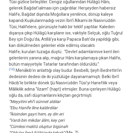
Tûsi gizlice birleştiler. Cengiz oğullarından Hülâgû Hânı,
gelerek Bağdat’ıalması için çağırdılar. Herşeyden habersiz
Halife, Bağdat dışında Moğollara yenilince, dönüp kaleye
kapandı.Kuşkulanmadığı veziri İbn’î Alkami ile Nasivrüddin
Tûsi, Halifelere, görünüşte haklı bir teklif yaptılar. Kaleden
dışarıya çıkıp Hülâgû karşılanır ise, vaktiyle Selçuk, oğlu Tuğrul
Bey için Doğu’da, Atillâ’ya karşı Papaca Batı’da yapıldığı gibi,
kan dökülmeden gelenler elde edilmiş olacaktı.
Halife, kurulan tuzağa düştü : “Devlet adamlarınıve kent ileri
gelenlerini yanına alıp, mağrur Hânı karşılamaya çıkan Halife,
bütün maiyyetiyle Tatarlar tarafından öldürüldü.”.
(
16
)
.Menâkıb’ın anlattığı olay budur. Besbelli, Şeyh Bedrettin’in
dedesinin dedesi de iki yüzlülüğe dayanamamıştı. Belki İbn’î
Hâcib’le birlikte dönek Şü Nasivrüddin Tûsi’yi Hanefilik veya
Mâlikilik adına “ilzam” (hapt) etmişler. Buna içerleyen Hülâgû
oğlu da, safi düşmanlarını kılıçtan geçirtmişti.
“Meyyitini ehl’i sünnet aldılar
“Ebu Hanife iline kaldırdılar
“İkisinden gayri hem, ey din eri
“Vardı bin mikdar âlim, key çeri
“Cümlesi maktû oluptur bigünah
“Oldular fenâ fülâtünde tebah”
(Me. 7)