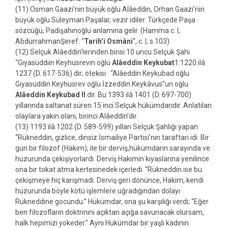
(11) Osman Gaazi’nin büyük oğlu Alâeddin, Orhan Gaazi’nin
büyük oğlu Süleyman Paşalar, vezir idiler. Türkçede Paşa
sözcüğü, Padişahınoğlu anlamına gelir. (Hamma c. I,
AbdürrahmanŞeref: “
Tarih’i Osmâni
“, c. I, s.103)
(12) Selçuk Alâeddin’lerinden birisi 10 uncu Selçuk Şahı
“Gıyasüddıin Keyhusrevin oğlu
Alâeddin Keykubat
1:1220 ilâ
1237 (D. 617-536) dir; ötekisi : “Alâeddin Keykubad oğlu
Gıyasüddin Keyhusrev oğlu İzzeddin Keykâvus”un oğlu
Alâeddin Keykubad II
dir. Bu 1393 ilâ 1401 (D. 697-700)
yıllarında saltanat süren 15 inci Selçuk hükümdarıdır. Anlatılan
olaylara yakın olanı, birinci Alâeddin’dir.
(13) 1193 ilâ 1202 (D. 589-599) yılları Selçuk Şahlığı yapan
“Rükneddin, gizlice, dinsiz İsmailiye Partisi’nin taraftarı idi. Bir
gün bir filozof (Hakim), ile bir derviş,hükümdarın sarayında ve
huzurunda çekişiyorlardı. Derviş Hakimin kıyaslarına yenilince
ona bir tokat atma kertesinedek içerledi. “Rükneddin ise bu
çekişmeye hiç karışmadı. Derviş geri dönünce, Hakim, kendi
huzurunda böyle kötü işlemlere uğradığından dolayı
Rükneddine gocundu.” Hükümdar, ona şu karşılığı verdi; “Eğer
ben filozofların doktrinini açıktan açığa savunacak olursam,
halk hepimizi yokeder.” Aynı Hükümdar bir yaşlı kadının