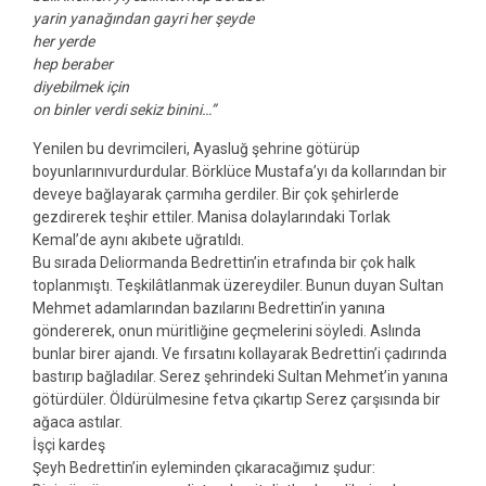
yarin yanağından gayri her şeyde
her yerde
hep beraber
diyebilmek için
on binler verdi sekiz binini…”
Yenilen bu devrimcileri, Ayasluğ şehrine götürüp
boyunlarınıvurdurdular. Börklüce Mustafa’yı da kollarından bir
deveye bağlayarak çarmıha gerdiler. Bir çok şehirlerde
gezdirerek teşhir ettiler. Manisa dolaylarındaki Torlak
Kemal’de aynı akıbete uğratıldı.
Bu sırada Deliormanda Bedrettin’in etrafında bir çok halk
toplanmıştı. Teşkilâtlanmak üzereydiler. Bunun duyan Sultan
Mehmet adamlarından bazılarını Bedrettin’in yanına
göndererek, onun müritliğine geçmelerini söyledi. Aslında
bunlar birer ajandı. Ve fırsatını kollayarak Bedrettin’i çadırında
bastırıp bağladılar. Serez şehrindeki Sultan Mehmet’in yanına
götürdüler. Öldürülmesine fetva çıkartıp Serez çarşısında bir
ağaca astılar.
İşçi kardeş
Şeyh Bedrettin’in eyleminden çıkaracağımız şudur: