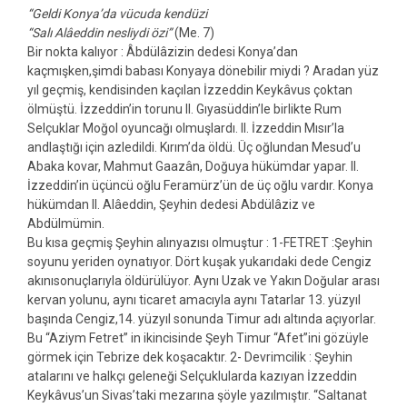
“Geldi Konya’da vücuda kendüzi
“Salı Alâeddin nesliydi özi”
(Me. 7)
Bir nokta kalıyor : Âbdülâzizin dedesi Konya’dan
kaçmışken,şimdi babası Konyaya dönebilir miydi ? Aradan yüz
yıl geçmiş, kendisinden kaçılan İzzeddin Keykâvus çoktan
ölmüştü. İzzeddin’in torunu II. Gıyasüddin’le birlikte Rum
Selçuklar Moğol oyuncağı olmuşlardı. II. İzzeddin Mısır’la
andlaştığı için azledildi. Kırım’da öldü. Üç oğlundan Mesud’u
Abaka kovar, Mahmut Gaazân, Doğuya hükümdar yapar. II.
İzzeddin’in üçüncü oğlu Feramürz’ün de üç oğlu vardır. Konya
hükümdan II. Alâeddin, Şeyhin dedesi Abdülâziz ve
Abdülmümin.
Bu kısa geçmiş Şeyhin alınyazısı olmuştur : 1-FETRET :Şeyhin
soyunu yeriden oynatıyor. Dört kuşak yukarıdaki dede Cengiz
akınısonuçlarıyla öldürülüyor. Aynı Uzak ve Yakın Doğular arası
kervan yolunu, aynı ticaret amacıyla aynı Tatarlar 13. yüzyıl
başında Cengiz,14. yüzyıl sonunda Timur adı altında açıyorlar.
Bu “Aziym Fetret” in ikincisinde Şeyh Timur “Afet”ini gözüyle
görmek için Tebrize dek koşacaktır. 2- Devrimcilik : Şeyhin
atalarını ve halkçı geleneği Selçuklularda kazıyan İzzeddin
Keykâvus’un Sivas’taki mezarına şöyle yazılmıştır. “Saltanat