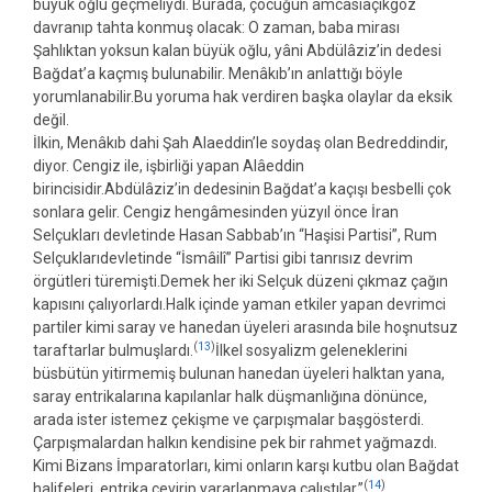
büyük oğlu geçmeliydi. Burada, çocuğun amcasıaçıkgöz
davranıp tahta konmuş olacak: O zaman, baba mirası
Şahlıktan yoksun kalan büyük oğlu, yâni Abdülâziz’in dedesi
Bağdat’a kaçmış bulunabilir. Menâkıb’ın anlattığı böyle
yorumlanabilir.Bu yoruma hak verdiren başka olaylar da eksik
değil.
İlkin, Menâkıb dahi Şah Alaeddin’le soydaş olan Bedreddindir,
diyor. Cengiz ile, işbirliği yapan Alâeddin
birincisidir.Abdülâziz’in dedesinin Bağdat’a kaçışı besbelli çok
sonlara gelir. Cengiz hengâmesinden yüzyıl önce İran
Selçukları devletinde Hasan Sabbab’ın “Haşisi Partisi”, Rum
Selçuklarıdevletinde “İsmâilî” Partisi gibi tanrısız devrim
örgütleri türemişti.Demek her iki Selçuk düzeni çıkmaz çağın
kapısını çalıyorlardı.Halk içinde yaman etkiler yapan devrimci
partiler kimi saray ve hanedan üyeleri arasında bile hoşnutsuz
(
13
)
taraftarlar bulmuşlardı.
İlkel sosyalizm geleneklerini
büsbütün yitirmemiş bulunan hanedan üyeleri halktan yana,
saray entrikalarına kapılanlar halk düşmanlığına dönünce,
arada ister istemez çekişme ve çarpışmalar başgösterdi.
Çarpışmalardan halkın kendisine pek bir rahmet yağmazdı.
Kimi Bizans İmparatorları, kimi onların karşı kutbu olan Bağdat
(
14
)
halifeleri, entrika çevirip yararlanmaya çalıştılar.”