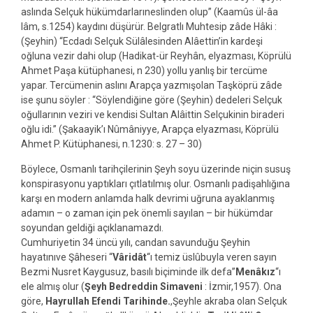
aslında Selçuk hükümdarlarıneslinden olup” (Kaamûs ül-âa
lâm, s.1254) kaydını düşürür. Belgratlı Muhtesip zâde Hâki :
(Şeyhin) “Ecdadı Selçuk Sülâlesinden Alâettin’in kardeşi
oğluna vezir dahi olup (Hadikat-ür Reyhân, elyazması, Köprülü
Ahmet Paşa kütüphanesi, n 230) yollu yanlış bir tercüme
yapar. Tercümenin aslını Arapça yazmışolan Taşköprü zâde
ise şunu söyler : “Söylendiğine göre (Şeyhin) dedeleri Selçuk
oğullarının veziri ve kendisi Sultan Alâittin Selçukinin biraderi
oğlu idi.” (Şakaayik’ı Nûmâniyye, Arapça elyazması, Köprülü
Ahmet P. Kütüphanesi, n.1230: s. 27 – 30)
Böylece, Osmanlı tarihçilerinin Şeyh soyu üzerinde niçin susuş
konspirasyonu yaptıkları çıtlatılmış olur. Osmanlı padişahlığına
karşı en modern anlamda halk devrimi uğruna ayaklanmış
adamın – o zaman için pek önemli sayılan – bir hükümdar
soyundan geldiği açıklanamazdı.
Cumhuriyetin 34 üncü yılı, candan savunduğu Şeyhin
hayatınıve Şâheseri “
Vâridât
“ı temiz üslûbuyla veren sayın
Bezmi Nusret Kaygusuz, basılı biçiminde ilk defa”
Menâkız
“ı
ele almış olur (
Şeyh Bedreddin Simaveni
: İzmir,1957). Ona
göre,
Hayrullah Efendi Tarihinde.
,Şeyhle akraba olan Selçuk