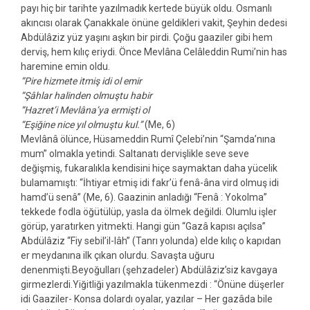
payı hiç bir tarihte yazılmadık kertede büyük oldu. Osmanlı
akıncısı olarak Çanakkale önüne geldikleri vakit, Şeyhin dedesi
Abdülâziz yüz yaşını aşkın bir pirdi. Çoğu gaaziler gibi hem
derviş, hem kılıç eriydi. Önce Mevlâna Celâleddin Rumi’nin has
haremine emin oldu.
“Pire hizmete itmiş idi ol emir
“Şâhlar halinden olmuştu habir
“Hazret’i Mevlâna’ya ermişti ol
“Eşiğine nice yıl olmuştu kul.”
(Me, 6)
Mevlânâ ölünce, Hüsameddin Rumî Çelebi’nin “Şamda’nına
mum” olmakla yetindi. Saltanatı dervişlikle seve seve
değişmiş, fukaralıkla kendisini hiçe saymaktan daha yücelik
bulamamıştı: “İhtiyar etmiş idi fakr’ü fenâ-âna vird olmuş idi
hamd’ü senâ” (Me, 6). Gaazinin anladığı “Fenâ : Yokolma”
tekkede fodla öğütülüp, yasla da ölmek değildi. Olumlu işler
görüp, yaratırken yitmekti. Hangi gün “Gazâ kapısı açılsa”
Abdülâziz “Fiy sebil’il-lâh” (Tanrı yolunda) elde kılıç o kapıdan
er meydanına ilk çıkan olurdu. Savaşta uğuru
denenmişti.Beyoğulları (şehzadeler) Abdülâziz’siz kavgaya
girmezlerdi.Yiğitliği yazılmakla tükenmezdi : “Önüne düşerler
idi Gaaziler- Konsa dolardı oyalar, yazılar – Her gazâda bile