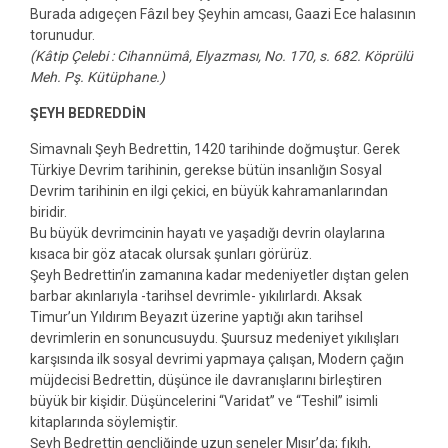
Burada adıgeçen Fâzıl bey Şeyhin amcası, Gaazi Ece halasının
torunudur.
(Kâtip Çelebi : Cihannümâ, Elyazması, No. 170, s. 682. Köprülü
Meh. Pş. Kütüphane.)
ŞEYH BEDREDDİN
Simavnalı Şeyh Bedrettin, 1420 tarihinde doğmuştur. Gerek
Türkiye Devrim tarihinin, gerekse bütün insanlığın Sosyal
Devrim tarihinin en ilgi çekici, en büyük kahramanlarından
biridir.
Bu büyük devrimcinin hayatı ve yaşadığı devrin olaylarına
kısaca bir göz atacak olursak şunları görürüz.
Şeyh Bedrettin’in zamanına kadar medeniyetler dıştan gelen
barbar akınlarıyla -tarihsel devrimle- yıkılırlardı. Aksak
Timur’un Yıldırım Beyazıt üzerine yaptığı akın tarihsel
devrimlerin en sonuncusuydu. Şuursuz medeniyet yıkılışları
karşısında ilk sosyal devrimi yapmaya çalışan, Modern çağın
müjdecisi Bedrettin, düşünce ile davranışlarını birleştiren
büyük bir kişidir. Düşüncelerini “Varidat” ve “Teshil” isimli
kitaplarında söylemiştir.
Şeyh Bedrettin gençliğinde uzun seneler Mısır’da; fıkıh,