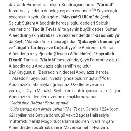
davrandı. Himmeti var olsun: Kendi açısından ve “
Vâridât
”
(4)
tercümesiyle daha derinleşmiş olan eserinde
Şeyhin açık
şeceresini koydu. Ona göre : “
Mevzuât’i Ülûm
” da Şeyh,
Selçuk Sultanı Alâeddinin kardeşi oğlu, dedeleri Selçuk
vezirleridir : “
Tâc’üt Tevârih
” te Şeyhin büyük dedesi Sultan
Alâeddinin yakın akrabası ve vezirlerindendir : “
KısasıEnbiya
”
da Şeyh, “Alâeddin’in amcası oğludur: “
Şakaayık’ı Nûmâniye
”
ve “
Lûgat’ı Tarihiyye ve Coğrafiyye
“de Bedreddin, Sultan
Alâeddin’in öz yeğenidir. (Üçüncü Alâeddin’in) : “
Hayrullah
Efendi
” Tarihi ile “
Vâridât
” önsözünde, Şeyh Feramürz oğlu III
Alâeddin oğlu Abdülaziz oğlu İsrail’in oğludur.
Bay Kaygusuz : “Bedreddin’in dedesi Abdülaziz, kardeşi
(5)
III.Alâeddin Keykubâd’ın vezirliğinde bulunmuştur.”
der.
Abdülaziz’in atalarıyla uğraşmaz. Özetlemeye önem
vermiştir. Oysa Menâkıb Şeyhin en canlı trajedisini verdiği gibi
Abdülaziz’in dedeleri üzerine de açıklama yapar :
“Ceddi ânın Bağdat ilinde, ey said
“Oldu Cengiz hân elinde Şehid”
(Me, 7) der. Cengiz 1224 (göç:
621) yıllarında Batı’ya döndüğü vakit Bağdat Halifesiyle
müttefikti. Yalnız Moğol tüccarlarını öldüren Hvarzim şahı
Alâeddin’den öc almak üzere: Maverâünnehr, Hvarzim,