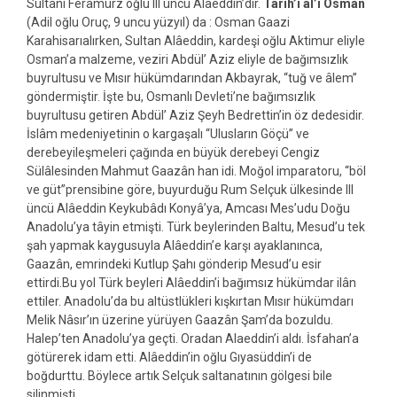
Sultanı Ferâmürz oğlu III üncü Alaeddin’dir.
Tarih’i âl’i Osman
(Adil oğlu Oruç, 9 uncu yüzyıl) da : Osman Gaazi
Karahisarıalırken, Sultan Alâeddin, kardeşi oğlu Aktimur eliyle
Osman’a malzeme, veziri Abdül’ Aziz eliyle de bağımsızlık
buyrultusu ve Mısır hükümdarından Akbayrak, “tuğ ve âlem”
göndermiştir. İşte bu, Osmanlı Devleti’ne bağımsızlık
buyrultusu getiren Abdül’ Aziz Şeyh Bedrettin’in öz dedesidir.
İslâm medeniyetinin o kargaşalı “Ulusların Göçü” ve
derebeyileşmeleri çağında en büyük derebeyi Cengiz
Sülâlesinden Mahmut Gaazân han idi. Moğol imparatoru, “böl
ve güt”prensibine göre, buyurduğu Rum Selçuk ülkesinde III
üncü Alâeddin Keykubâdı Konyâ’ya, Amcası Mes’udu Doğu
Anadolu’ya tâyin etmişti. Türk beylerinden Baltu, Mesud’u tek
şah yapmak kaygusuyla Alâeddin’e karşı ayaklanınca,
Gaazân, emrindeki Kutlup Şahı gönderip Mesud’u esir
ettirdi.Bu yol Türk beyleri Alâeddin’i bağımsız hükümdar ilân
ettiler. Anadolu’da bu altüstlükleri kışkırtan Mısır hükümdarı
Melik Nâsır’ın üzerine yürüyen Gaazân Şam’da bozuldu.
Halep’ten Anadolu’ya geçti. Oradan Alaeddin’i aldı. İsfahan’a
götürerek idam etti. Alâeddin’in oğlu Gıyasüddin’i de
boğdurttu. Böylece artık Selçuk saltanatının gölgesi bile
silinmişti.