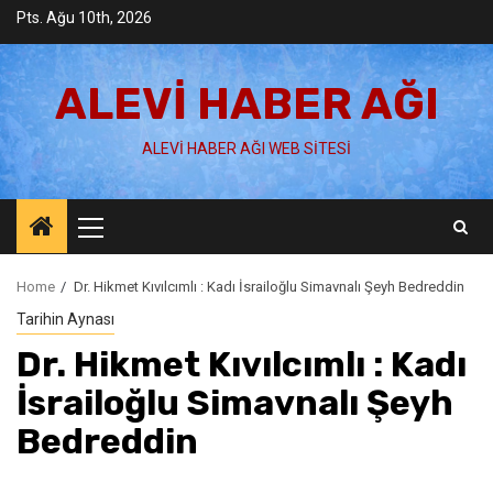
Skip
Pts. Ağu 10th, 2026
to
content
ALEVI HABER AĞI
ALEVI HABER AĞI WEB SITESI
Primary
Menu
Home
Dr. Hikmet Kıvılcımlı : Kadı İsrailoğlu Simavnalı Şeyh Bedreddin
Tarihin Aynası
Dr. Hikmet Kıvılcımlı : Kadı
İsrailoğlu Simavnalı Şeyh
Bedreddin