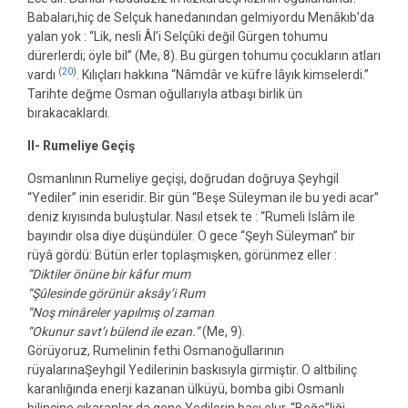
Babaları,hiç de Selçuk hanedanından gelmiyordu Menâkıb’da
yalan yok : “Lik, nesli Âl’i Selçûki değil Gürgen tohumu
dürerlerdi; öyle bil” (Me, 8). Bu gürgen tohumu çocukların atları
(
20
)
vardı
. Kılıçları hakkına “Nâmdâr ve küfre lâyık kimselerdi.”
Tarihte değme Osman oğullarıyla atbaşı birlik ün
bırakacaklardı.
II- Rumeliye Geçiş
Osmanlının Rumeliye geçişi, doğrudan doğruya Şeyhgil
“Yediler” inin eseridir. Bir gün “Beşe Süleyman ile bu yedi acar”
deniz kıyısında buluştular. Nasıl etsek te : “Rumeli İslâm ile
bayındır olsa diye düşündüler. O gece “Şeyh Süleyman” bir
rüyâ gördü: Bütün erler toplaşmışken, görünmez eller :
“Diktiler önüne bir kâfur mum
“Şûlesinde görünür aksây’i Rum
“Noş minâreler yapılmış ol zaman
“Okunur savt’ı bülend ile ezan.”
(Me, 9).
Görüyoruz, Rumelinin fethi Osmanoğullarının
rüyalarınaŞeyhgil Yedilerinin baskısıyla girmiştir. O altbilinç
karanlığında enerji kazanan ülküyü, bomba gibi Osmanlı
bilincine çıkaranlar da gene Yedilerin başı olur. “Beğe”liği,