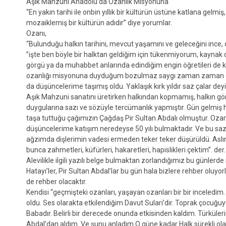
Aşık Mahzuni Anadolu’da Ozanlık Misyonuna
“En yakın tarihi ile onbin yıllık bir kültürün üstüne katlana gel
mozaiklemiş bir kültürün adıdır” diye yorumlar.
Ozanı,
“Bulunduğu halkın tarihini, mevcut yaşamını ve geleceğini ince, ç
”işte ben böyle bir halktan geldiğim için tükenmiyorum, kaynak
görgü ya da muhabbet anlarında edindiğim engin öğretileri de ka
ozanlığı misyonuna duyduğum bozulmaz saygı zaman zaman çağı
da düşüncelerime taşımış oldu. Yaklaşık kırk yıldır saz çalar deyi
Aşık Mahzuni sanatını üretirken halkından kopmamış, halkın gönü
duygularına sazı ve sözüyle tercümanlık yapmıştır. Gün gelmiş h
taşa tuttuğu çağımızın Çağdaş Pir Sultan Abdalı olmuştur. Ozan 
düşüncelerime katışım neredeyse 50 yılı bulmaktadır. Ve bu saz
ağzımda dişlerimin vadesi ermeden teker teker düşürüldü. Aslı
bunca zahmetleri, küfürleri, hakaretleri, hapislikleri çektim”. der.
Alevilikle ilgili yazılı belge bulmaktan zorlandığımız bu günlerde
Hatayı’ler, Pir Sultan Abdal’lar bu gün hala bizlere rehber oluyo
de rehber olacaktır.
Kendisi “geçmişteki ozanları, yaşayan ozanları bir bir inceledim
oldu. Ses olarakta etkilendiğim Davut Sulari’dir. Toprak çocuğuy
Babadır. Belirli bir derecede onunda etkisinden kaldım. Türküle
Abdal’dan aldım. Ve şunu anladım O güne kadar Halk sürekli olarak