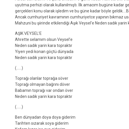
uyutma perhizi olarak kullanılmıştı. İlk amacım bugüne kadar ge
gerçekleri konu olarak işledim ve bu güne kadar böyle geldik….B
Ancak cumhuriyet kavramının cumhuriyetce yapının bıkmaz usa
Mahzuni bu şiirinde etkilendiği Aşık Veysel’e Neden sadık yarin 
AŞIK VEYSEL’E
Ahrette selamım olsun Veysel’e
Neden sadık yarin kara topraktır
Yiyen yedi konan göçtü dünyada
Neden sadık yarin kara topraktır
(……)
Toprağı olanlar toprağa söver
Toprağı olmayan bağrını döver
Babamın toprağı var ondan över
Neden sadık yarin kara topraktır
(……)
Ben dünyadan doya doya giderim
Tarihten sızarak soya giderim