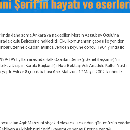
 yılında daha sonra Ankara’ya nakledilen Mersin Astsubay Okulu’na
ırada okulu Balıkesir’e nakledildi. Okul komutanının çabası ile yeniden
r ihbar üzerine okuldan atılınca yeniden köyüne döndü. 1964 yılında ilk
989-1991 yılları arasında Halk Ozanları Derneği Genel Başkanlığı’ni
rkez Disiplin Kurulu Başkanlığı, Hacı Bektaşi Veli Anadolu Kültür Vakfı
 yaptı. Evli ve 8 çocuk babası Aşık Mahzuni 17 Mayıs 2002 tarihinde
deposu olan Aşık Mahzuni birçok dinleyecisi açısından günümüzün çağda
hlivan Aşık Mahzuni Şerif’i yaşamı ve sanatı üzerine yaptığı