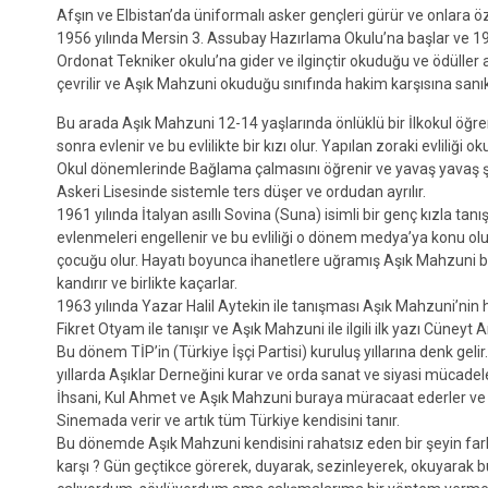
Afşın ve Elbistan’da üniformalı asker gençleri gürür ve onlara öze
1956 yılında Mersin 3. Assubay Hazırlama Okulu’na başlar ve 1959 
Ordonat Tekniker okulu’na gider ve ilginçtir okuduğu ve ödüll
çevrilir ve Aşık Mahzuni okuduğu sınıfında hakim karşısına sanık 
Bu arada Aşık Mahzuni 12-14 yaşlarında önlüklü bir İlkokul öğrenci
sonra evlenir ve bu evlilikte bir kızı olur. Yapılan zoraki evliliği oku
Okul dönemlerinde Bağlama çalmasını öğrenir ve yavaş yavaş şii
Askeri Lisesinde sistemle ters düşer ve ordudan ayrılır.
1961 yılında İtalyan asıllı Sovina (Suna) isimli bir genç kızla ta
evlenmeleri engellenir ve bu evliliği o dönem medya’ya konu olur
çocuğu olur. Hayatı boyunca ihanetlere uğramış Aşık Mahzuni bu
kandırır ve birlikte kaçarlar.
1963 yılında Yazar Halil Aytekin ile tanışması Aşık Mahzuni’nin 
Fikret Otyam ile tanışır ve Aşık Mahzuni ile ilgili ilk yazı Cüneyt
Bu dönem TİP’in (Türkiye İşçi Partisi) kuruluş yıllarına denk geli
yıllarda Aşıklar Derneğini kurar ve orda sanat ve siyasi mücadel
İhsani, Kul Ahmet ve Aşık Mahzuni buraya müracaat ederler ve 
Sinemada verir ve artık tüm Türkiye kendisini tanır.
Bu dönemde Aşık Mahzuni kendisini rahatsız eden bir şeyin fark
karşı ? Gün geçtikce görerek, duyarak, sezinleyerek, okuyarak