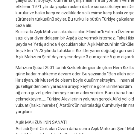
çalıyordum, söylüyordum ama çalışmalarıma bir yöntem vermem 
etkilenir. 1971 yılında yapılan askeri darbe sonucu Süleymen D
kurulur ve halka karşı ve özelliklede sol kesime karşı baskı v
sürünesin türküsünü söyler. Bu türkü ile bütün Türkiye çalkalan
ceza alır.
Bu sırada Aşık Mahzuni akrabası olan Elbistan’lı Fatma Özdemir il
sazı diyar diyar dolaşan bir Aşığa kız vermek istemez. Fakat ikisin
Şeyda ve Yetiş adında 4 çocukları olur. Aşık Mahzuni’nin türküler
teşvikten 1973 yılında tutuklanır Kızı Deryanın doğduğu gün serb
Aşık Mahzuni Şerif deyim yerindeyse 3 gün içerde 5 gün dışar
Mahzuni Şubat 2001 tarihli Kızıldeli dergisinde çıkan Hem Kızıl
güne kadar mahkeme devam eder. Bu yazısında “Ben allah adına
Hırıstiyan, bir Musevi de olsam böyle düşünmekteyim…. İnsan a
güzelliğinden beni yaradanı arayıp keyfime göre isimlendirdim.
ağzıma güzel gelen herşeye onun adını verdim. Bunu bana haram 
çekmekteyim….. Türkiye Alevilerinin yolunun gerçek Ali’ci yol o
vukuat (halkcı hareket) Atatürk’ün noktaladığı Cumhuriyetin may
yargılanır.
AŞIK MAHZUNİ’NİN SANATI
Asıl adı Şerif Cırık olan Ozan daha sonra Aşık Mahzuni Şerif Mahla