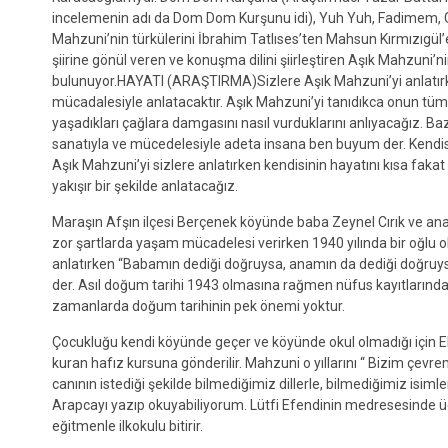
incelemenin adı da Dom Dom Kurşunu idi), Yuh Yuh, Fadimem, Gü
Mahzuni’nin türkülerini İbrahim Tatlıses’ten Mahsun Kırmızıgül’e
şiirine gönül veren ve konuşma dilini şiirleştiren Aşık Mahzuni’n
bulunuyor.HAYATI (ARAŞTIRMA)Sizlere Aşık Mahzuni’yi anlatırken 
mücadalesiyle anlatacaktır. Aşık Mahzuni’yi tanıdıkca onun tüm 
yaşadıkları çağlara damgasını nasıl vurduklarını anlıyacağız. Ba
sanatıyla ve mücedelesiyle adeta insana ben buyum der. Kendisi
Aşık Mahzuni’yi sizlere anlatırken kendisinin hayatını kısa fak
yakışır bir şekilde anlatacağız.
Maraşın Afşın ilçesi Berçenek köyünde baba Zeynel Cırık ve ana 
zor şartlarda yaşam mücadelesi verirken 1940 yılında bir oğlu ol
anlatırken “Babamın dediği doğruysa, anamın da dediği doğruy
der. Asıl doğum tarihi 1943 olmasına rağmen nüfus kayıtlarınd
zamanlarda doğum tarihinin pek önemi yoktur.
Çocukluğu kendi köyünde geçer ve köyünde okul olmadığı için 
kuran hafız kursuna gönderilir. Mahzuni o yıllarını “ Bizim çev
canının istediği şekilde bilmediğimiz dillerle, bilmediğimiz isi
Arapcayı yazıp okuyabiliyorum. Lütfi Efendinin medresesinde üç
eğitmenle ilkokulu bitirir.