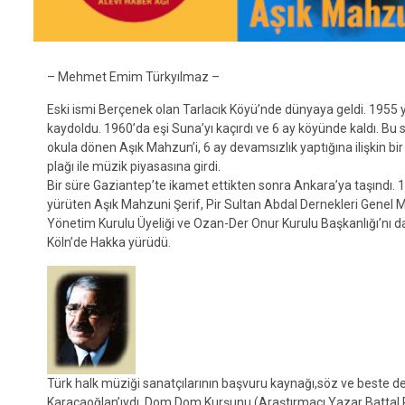
– Mehmet Emim Türkyılmaz –
Eski ismi Berçenek olan Tarlacık Köyü’nde dünyaya geldi. 1955
kaydoldu. 1960’da eşi Suna’yı kaçırdı ve 6 ay köyünde kaldı. Bu s
okula dönen Aşık Mahzun’i, 6 ay devamsızlık yaptığına ilişkin bi
plağı ile müzik piyasasına girdi.
Bir süre Gaziantep’te ikamet ettikten sonra Ankara’ya taşındı. 1
yürüten Aşık Mahzuni Şerif, Pir Sultan Abdal Dernekleri Genel Me
Yönetim Kurulu Üyeliği ve Ozan-Der Onur Kurulu Başkanlığı’nı da
Köln’de Hakka yürüdü.
Türk halk müziği sanatçılarının başvuru kaynağı,söz ve beste 
Karacaoğlan’ıydı. Dom Dom Kurşunu (Araştırmacı Yazar Battal Pe