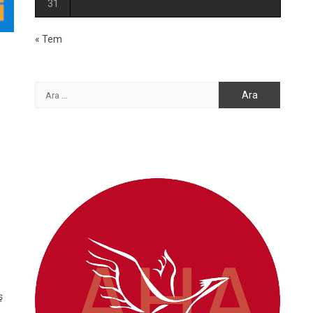
31
« Tem
Arama:
ş