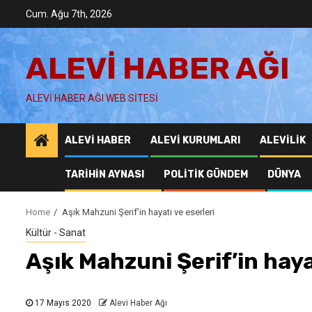
Skip
Cum. Ağu 7th, 2026
to
content
ALEVI HABER AĞI
ALEVI HABER AĞI WEB SITESI
ALEVI HABER
ALEVI KURUMLARI
ALEVILIK
TARIHIN AYNASI
POLITIK GÜNDEM
DÜNYA
Home
Aşık Mahzuni Şerif’in hayatı ve eserleri
Kültür - Sanat
Aşık Mahzuni Şerif’in haya
17 Mayıs 2020
Alevi Haber Ağı