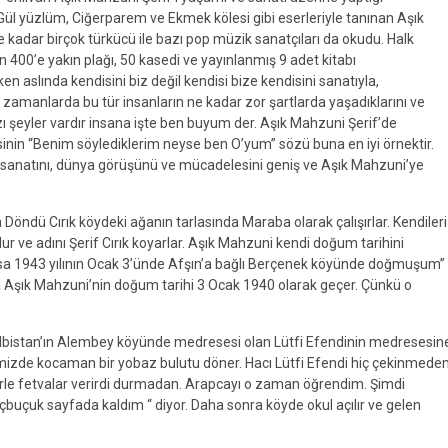
l yüzlüm, Ciğerparem ve Ekmek kölesi gibi eserleriyle tanınan Aşık
 kadar birçok türkücü ile bazı pop müzik sanatçıları da okudu. Halk
in 400’e yakın plağı, 50 kasedi ve yayınlanmış 9 adet kitabı
aslında kendisini biz değil kendisi bize kendisini sanatıyla,
zamanlarda bu tür insanların ne kadar zor şartlarda yaşadıklarını ve
zı şeyler vardır insana işte ben buyum der. Aşık Mahzuni Şerif’de
nin “Benim söylediklerim neyse ben O’yum” sözü buna en iyi örnektir.
at sanatını, dünya görüşünü ve mücadelesini geniş ve Aşık Mahzuni’ye
Döndü Cırık köydeki ağanın tarlasında Maraba olarak çalışırlar. Kendileri
ur ve adını Şerif Cırık koyarlar. Aşık Mahzuni kendi doğum tarihini
sa 1943 yılının Ocak 3’ünde Afşın’a bağlı Berçenek köyünde doğmuşum”
a Aşık Mahzuni’nin doğum tarihi 3 Ocak 1940 olarak geçer. Çünkü o
Elbistan’ın Alembey köyünde medresesi olan Lütfi Efendinin medresesin
remizde kocaman bir yobaz bulutu döner. Hacı Lütfi Efendi hiç çekinmeden
mlerle fetvalar verirdi durmadan. Arapcayı o zaman öğrendim. Şimdi
buçuk sayfada kaldım “ diyor. Daha sonra köyde okul açılır ve gelen