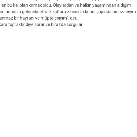
len bu kalıpları kırmak oldu. Olaylardan ve halkın yaşamından aldığım
en anadolu geleneksel halk kültürü zincirinin kendi çapında bir ozanıyım.
nmaz bir hayranı ve müptelesıyım”. der.
kara topraktır diye sorar ve birazda sorgular