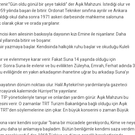
nir.”Gün oldu gönül bir şeye takıldı” der Aşık Mahzuni. İstediği olur ve
yılında başarı ile bitirir. Ordonat Tekniker sınıfına ayrılır ve Ankara
er aldığı okul daha sonra 1971 askeri darbesinde mahkeme salonuna
olarak çıkar ve orada yargılanır.
si iken ailesinin baskısıyla dayısının kızı Emine ile nişanlanır. Daha
l yıllarında bitirir ve boşanır.
r yazmaya başlar. Kendisinda halkçılık ruhu başlar ve okuduğu Kuleli
nışır ve evlenmeye karar verir. Fakat Suna 14 yaşında olduğu için
. Sonra Suna ile evlenir ve bu evlilikten Züleyha, Emrah, Ferhat adında 3
 evliliğinde en yakın arkadaşının ihanetine uğrar bu arkadaşı Suna’yı
hayatının dönüm noktası olur. Halil Aytekin’nin yardımlarıyla gazeteci
 Arcayürek kaleminde Hürriyet’te yayınlanır.
r. TİP yöneticileriyle tanışır ve onlardan yardım görür. Aşık Mahzuni bu
esini verir. O zamanlar TRT Turizm Bakanlığına bağlı olduğu için Aşık
TRT’den söylemelerine izin çıkar. En büyük konserini o zaman Büyük
ına varır kendini sorgular “bana bir mücadele gerekiyordu, Kime ve ney
 bunu daha iyi anlamaya başladım. Bütün benliğimle kendimi saza verdim