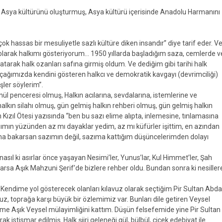
miş, Asya kültürünü oluşturmuş, Asya kültürü içerisinde Anadolu Harmanını
ok hassas bir mesuliyetle sazlı kültüre diken insandır” diye tarif eder. V
 olarak halkımı gösteriyorum… 1950 yıllarda başladığım saza, cemlerde v
tarak halk ozanları safına girmiş oldum. Ve dediğim gibi tarihi halk
mızda kendini gösteren halkcı ve demokratik kavgayı (devrimciliği)
şler söylerim”.
l penceresi olmuş, Halkın acılarına, sevdalarına, istemlerine ve
alkın silahı olmuş, gün gelmiş halkın rehberi olmuş, gün gelmiş halkın
Kızıl Ötesi yazısında “ben bu sazı elime alıpta, inlemesine, tınlamasına
ımın yüzünden az mı dayaklar yedim, az mı küfürler işittim, en azından
na bakarsan sazımın değil, sazıma kattığım düşüncelerimden dolayı
 nasıl ki asırlar önce yaşayan Nesimi’ler, Yunus’lar, Kul Himmet’ler, Şah
rlarsa Aşık Mahzuni Şerif’de bizlere rehber oldu. Bundan sonra ki nesiller
. Kendime yol gösterecek olanları kılavuz olarak seçtiğim Pir Sultan Abda
uz, toprağa karşı büyük bir özlemimiz var. Bunları dile getiren Veysel
rime Aşık Veysel mülayimliğini kattım. Düşün felsefemide yine Pir Sultan
 istismar edilmiş. Halk şiiri geleneği gül, bülbül, çiçek edebiyat ile