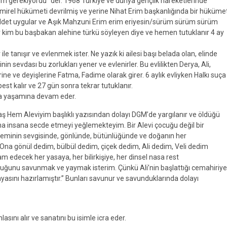
gerekiyordu” der. 1968 Türkiye ve dünya gençlik hareketlerinde
emirel hükümeti devrilmiş ve yerine Nihat Erim başkanlığında bir hüküme
e şiddet uygular ve Aşık Mahzuni Erim erim eriyesin/sürüm sürüm sürüm
ır kim bu başbakan alehine türkü söyleyen diye ve hemen tutuklanır 4 ay
e tanışır ve evlenmek ister. Ne yazık ki ailesi başı belada olan, elinde
in sevdası bu zorlukları yener ve evlenirler. Bu evlilikten Derya, Ali,
ine ve deyişlerine Fatma, Fadime olarak girer. 6 aylık evliyken Halkı suça
est kalır ve 27 gün sonra tekrar tutuklanır.
da yaşamına devam eder.
baş Hem Aleviyim başlıklı yazısından dolayı DGM’de yargılanır ve öldüğü
 insana secde etmeyi yeğlemekteyim. Bir Alevi çocuğu değil bir
leminin sevgisinde, gönlünde, bütünlüğünde ve doğanın her
 Ona gönül dedim, bülbül dedim, çiçek dedim, Ali dedim, Veli dedim
edecek her yasaya, her bilirkişiye, her dinsel nasa rest
lduğunu savunmak ve yaymak isterim. Çünkü Ali’nin başlattığı cemahiriye
asını hazırlamıştır.” Bunları savunur ve savunduklarında dolayı
sını alır ve sanatını bu isimle icra eder.