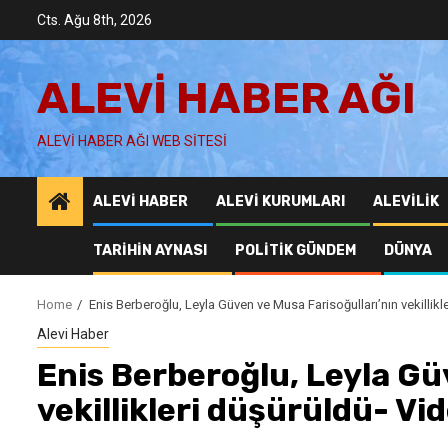
Skip
Cts. Ağu 8th, 2026
to
content
ALEVI HABER AĞI
ALEVI HABER AĞI WEB SITESI
ALEVI HABER
ALEVI KURUMLARI
ALEVILIK
TARIHIN AYNASI
POLITIK GÜNDEM
DÜNYA
Home
Enis Berberoğlu, Leyla Güven ve Musa Farisoğulları’nın vekillikl
Alevi Haber
Enis Berberoğlu, Leyla Gü
vekillikleri düşürüldü- Vi