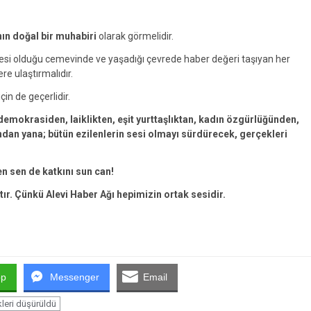
nın doğal bir muhabiri
olarak görmelidir.
yesi olduğu cemevinde ve yaşadığı çevrede haber değeri taşıyan her
ere ulaştırmalıdır.
çin de geçerlidir.
emokrasiden, laiklikten, eşit yurttaşlıktan, kadın özgürlüğünden,
an yana; bütün ezilenlerin sesi olmayı sürdürecek, gerçekleri
en sen de katkını sun can!
tır. Çünkü Alevi Haber Ağı hepimizin ortak sesidir.
pp
Messenger
Email
kleri düşürüldü