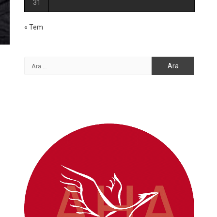
31
« Tem
Arama: