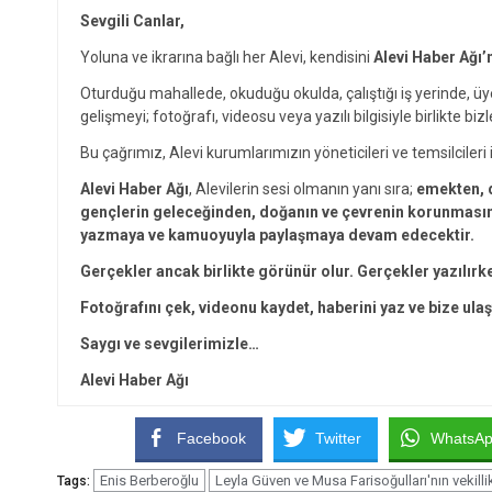
Sevgili Canlar,
Yoluna ve ikrarına bağlı her Alevi, kendisini
Alevi Haber Ağı’
Oturduğu mahallede, okuduğu okulda, çalıştığı iş yerinde, ü
gelişmeyi; fotoğrafı, videosu veya yazılı bilgisiyle birlikte bizl
Bu çağrımız, Alevi kurumlarımızın yöneticileri ve temsilcileri i
Alevi Haber Ağı
, Alevilerin sesi olmanın yanı sıra;
emekten, d
gençlerin geleceğinden, doğanın ve çevrenin korunmasınd
yazmaya ve kamuoyuyla paylaşmaya devam edecektir.
Gerçekler ancak birlikte görünür olur. Gerçekler yazılırk
Fotoğrafını çek, videonu kaydet, haberini yaz ve bize ulaş
Saygı ve sevgilerimizle…
Alevi Haber Ağı
Facebook
Twitter
WhatsA
Enis Berberoğlu
Leyla Güven ve Musa Farisoğulları'nın vekilli
Tags: