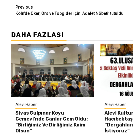
Continue
Previous
Köln’de Öker, Örs ve Topgider için ‘Adalet Nöbeti’ tutuldu
Reading
DAHA FAZLASI
Alevi Haber
Alevi Haber
Sivas Gülpınar Köyü
Alevi Kültü
Cemevi’nde Canlar Cem Oldu:
Hacıbektaş’
“Birliğimiz Ve Dirliğimiz Kaim
“Dergâhları
Olsun”
İstiyoruz”