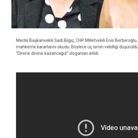
Meclis Başkanvekili Sadi Bilgiç, CHP Milletvekili Enis Berberoğlu
mahkeme kararlarını okudu. Böylece üç ismin vekilliği düşürüld
“Direne direne kazancağız” sloganları atıldı.