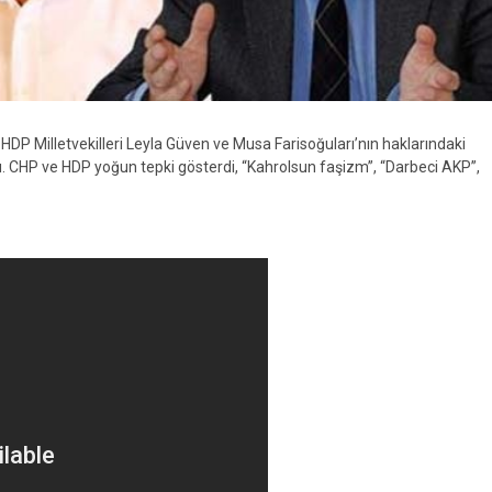
, HDP Milletvekilleri Leyla Güven ve Musa Farisoğuları’nın haklarındaki
ü. CHP ve HDP yoğun tepki gösterdi, “Kahrolsun faşizm”, “Darbeci AKP”,