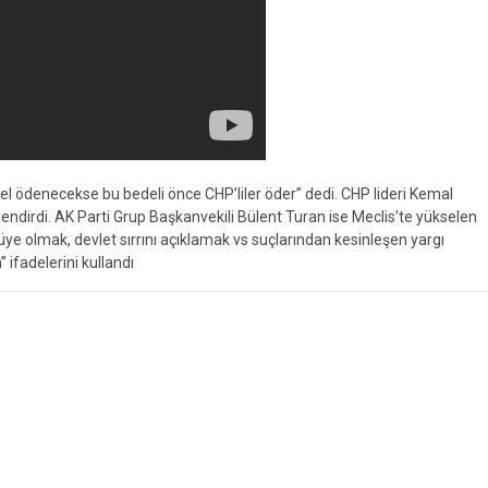
edel ödenecekse bu bedeli önce CHP’liler öder” dedi. CHP lideri Kemal
rlendirdi. AK Parti Grup Başkanvekili Bülent Turan ise Meclis’te yükselen
ye olmak, devlet sırrını açıklamak vs suçlarından kesinleşen yargı
 ifadelerini kullandı