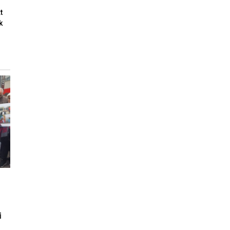
t
k
i