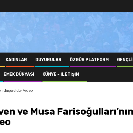
KADINLAR
DUYURULAR
ÖZGÜR PLATFORM
GENÇLI
EMEK DÜNYASI
KÜNYE – İLETIŞIM
eri düşürüldü- Video
ven ve Musa Farisoğulları’nı
deo