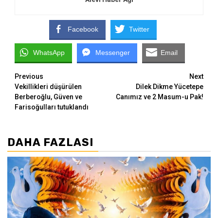
Facebook
Twitter
WhatsApp
Messenger
Email
Continue
Previous
Next
Vekillikleri düşürülen
Dilek Dikme Yücetepe
Reading
Berberoğlu, Güven ve
Canımız ve 2 Masum-u Pak!
Farisoğulları tutuklandı
DAHA FAZLASI