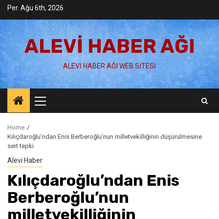
Skip
Per. Ağu 6th, 2026
to
content
ALEVI HABER AĞI
ALEVI HABER AĞI WEB SITESI
Primary
Menu
Home
Kılıçdaroğlu’ndan Enis Berberoğlu’nun milletvekilliğinin düşürülmesine
sert tepki
Alevi Haber
Kılıçdaroğlu’ndan Enis
Berberoğlu’nun
milletvekilliğinin