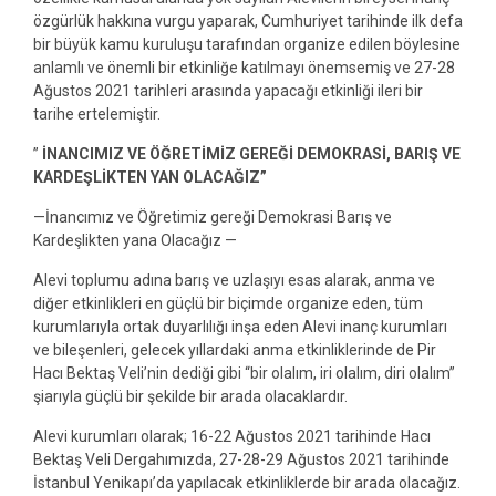
özgürlük hakkına vurgu yaparak, Cumhuriyet tarihinde ilk defa
bir büyük kamu kuruluşu tarafından organize edilen böylesine
anlamlı ve önemli bir etkinliğe katılmayı önemsemiş ve 27-28
Ağustos 2021 tarihleri arasında yapacağı etkinliği ileri bir
tarihe ertelemiştir.
”
İNANCIMIZ VE ÖĞRETİMİZ GEREĞİ DEMOKRASİ, BARIŞ VE
KARDEŞLİKTEN YAN OLACAĞIZ”
—İnancımız ve Öğretimiz gereği Demokrasi Barış ve
Kardeşlikten yana Olacağız —
Alevi toplumu adına barış ve uzlaşıyı esas alarak, anma ve
diğer etkinlikleri en güçlü bir biçimde organize eden, tüm
kurumlarıyla ortak duyarlılığı inşa eden Alevi inanç kurumları
ve bileşenleri, gelecek yıllardaki anma etkinliklerinde de Pir
Hacı Bektaş Veli’nin dediği gibi “bir olalım, iri olalım, diri olalım”
şiarıyla güçlü bir şekilde bir arada olacaklardır.
Alevi kurumları olarak; 16-22 Ağustos 2021 tarihinde Hacı
Bektaş Veli Dergahımızda, 27-28-29 Ağustos 2021 tarihinde
İstanbul Yenikapı’da yapılacak etkinliklerde bir arada olacağız.