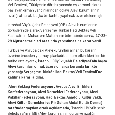
Veli Festivali, Türkiye’nin dört bir yanında eş zamanlı olarak
başlayan orman yangınlarından dolayı, Alevi kurumlarının
rızalığı alınarak başka bir tarihte yapılmak üzer etelenmişti.
İstanbul Büyük Şehir Belediyesi (İBB), Alevi kurumlarının
görüşlerinide alarak Serçeşme Hünkâr Hacı Bektaş Veli
Festivali’nin Muharrem Matemi‘nin bitmesinde sonra,
27-28-
29 Ağustos tarihleri arasında yapmılmasına karar verdi.
Türkiye ve Avrupa’daki Alevi kurumları alınan bu kararın
üzerine önceden yapmayı planladıkları tüm etkinlikleri ileri bir
tarihe erteleyerek,
İstanbul Büyük Şehir Belediyesi’nin başta
Alevi kurumları olmak üzere onlarca kurumla birlikte
yapacağı Serçeşme Hünkâr Hacı Bektaş Veli Festivali’ne
katılma kararı aldılar.
Alevi Bektaşi Federasyonu , Avrupa Alevi Birlikleri
Konfederasyonu, Alevi Dernekleri Federasyonu, Alevi
Vakıflar Federasyonu, Hacı Bektaş Anadolu Kültür Vakfı,
Alevi Kültür Dernekleri ve Pir Sultan Abdal Kültür Derneği
tarafından yapılan ortak açıklamada,
‘‘İstanbul Büyük Şehir
Belediyesi’nin (İBB) Alevi kurumlarının görüş ve rızalığını