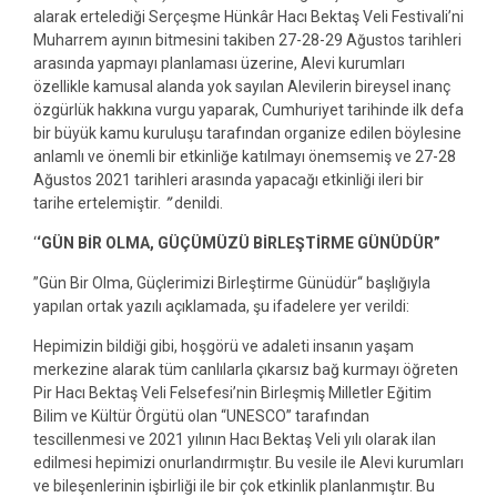
alarak ertelediği Serçeşme Hünkâr Hacı Bektaş Veli Festivali’ni
Muharrem ayının bitmesini takiben 27-28-29 Ağustos tarihleri
arasında yapmayı planlaması üzerine, Alevi kurumları
özellikle kamusal alanda yok sayılan Alevilerin bireysel inanç
özgürlük hakkına vurgu yaparak, Cumhuriyet tarihinde ilk defa
bir büyük kamu kuruluşu tarafından organize edilen böylesine
anlamlı ve önemli bir etkinliğe katılmayı önemsemiş ve 27-28
Ağustos 2021 tarihleri arasında yapacağı etkinliği ileri bir
tarihe ertelemiştir.
”
denildi.
‘
‘GÜN BİR OLMA, GÜÇÜMÜZÜ BİRLEŞTİRME GÜNÜDÜR”
”Gün Bir Olma, Güçlerimizi Birleştirme Günüdür‘‘ başlığıyla
yapılan ortak yazılı açıklamada, şu ifadelere yer verildi:
Hepimizin bildiği gibi, hoşgörü ve adaleti insanın yaşam
merkezine alarak tüm canlılarla çıkarsız bağ kurmayı öğreten
Pir Hacı Bektaş Veli Felsefesi’nin Birleşmiş Milletler Eğitim
Bilim ve Kültür Örgütü olan “UNESCO” tarafından
tescillenmesi ve 2021 yılının Hacı Bektaş Veli yılı olarak ilan
edilmesi hepimizi onurlandırmıştır. Bu vesile ile Alevi kurumları
ve bileşenlerinin işbirliği ile bir çok etkinlik planlanmıştır. Bu