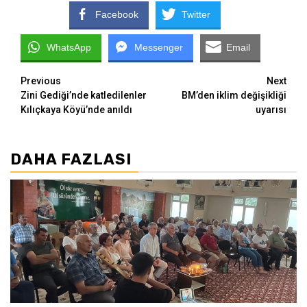
Facebook
Twitter
WhatsApp
Messenger
Email
Continue
Previous
Next
Zini Gediği’nde katledilenler
BM’den iklim değişikliği
Reading
Kılıçkaya Köyü’nde anıldı
uyarısı
DAHA FAZLASI