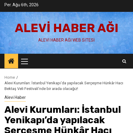
Skip
Per. Ağu 6th, 2026
to
content
ALEVI HABER AĞI
ALEVI HABER AĞI WEB SITESI
Primary
Menu
Home
Alevi Kurumları: İstanbul Yenikapı’da yapılacak Serçeşme Hünkâr Hacı
Bektaş Veli Festivali’nde bir arada olacağız!
Alevi Haber
Alevi Kurumları: İstanbul
Yenikapı’da yapılacak
Serçeşme Hünkâr Hacı