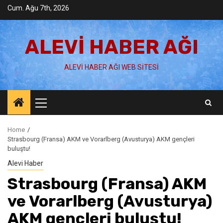
Skip
Cum. Ağu 7th, 2026
to
content
ALEVI HABER AĞI
ALEVI HABER AĞI WEB SITESI
Primary
Menu
Home
Strasbourg (Fransa) AKM ve Vorarlberg (Avusturya) AKM gençleri
buluştu!
Alevi Haber
Strasbourg (Fransa) AKM
ve Vorarlberg (Avusturya)
AKM gençleri buluştu!