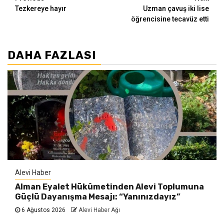
Continue
Tezkereye hayır
Uzman çavuş iki lise
Reading
öğrencisine tecavüz etti
DAHA FAZLASI
Alevi Haber
Alman Eyalet Hükûmetinden Alevi Toplumuna
Güçlü Dayanışma Mesajı: “Yanınızdayız”
6 Ağustos 2026
Alevi Haber Ağı