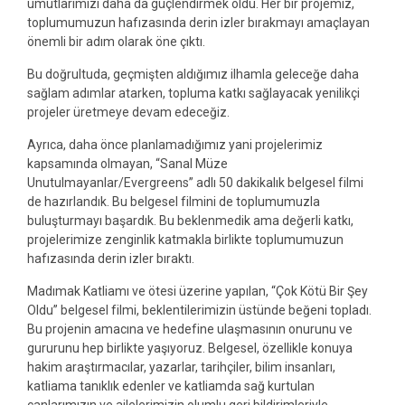
umutlarımızı daha da güçlendirmek oldu. Her bir projemiz,
toplumumuzun hafızasında derin izler bırakmayı amaçlayan
önemli bir adım olarak öne çıktı.
Bu doğrultuda, geçmişten aldığımız ilhamla geleceğe daha
sağlam adımlar atarken, topluma katkı sağlayacak yenilikçi
projeler üretmeye devam edeceğiz.
Ayrıca, daha önce planlamadığımız yani projelerimiz
kapsamında olmayan, “Sanal Müze
Unutulmayanlar/Evergreens” adlı 50 dakikalık belgesel filmi
de hazırlandık. Bu belgesel filmini de toplumumuzla
buluşturmayı başardık. Bu beklenmedik ama değerli katkı,
projelerimize zenginlik katmakla birlikte toplumumuzun
hafızasında derin izler bıraktı.
Madımak Katliamı ve ötesi üzerine yapılan, “Çok Kötü Bir Şey
Oldu” belgesel filmi, beklentilerimizin üstünde beğeni topladı.
Bu projenin amacına ve hedefine ulaşmasının onurunu ve
gururunu hep birlikte yaşıyoruz. Belgesel, özellikle konuya
hakim araştırmacılar, yazarlar, tarihçiler, bilim insanları,
katliama tanıklık edenler ve katliamda sağ kurtulan
canlarımızın ve ailelerimizin olumlu geri bildirimleriyle