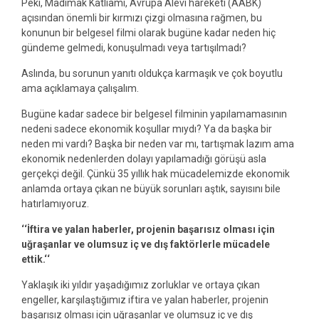
Peki, Madımak Katliamı, Avrupa Alevi hareketi (AABK)
açısından önemli bir kırmızı çizgi olmasına rağmen, bu
konunun bir belgesel filmi olarak bugüne kadar neden hiç
gündeme gelmedi, konuşulmadı veya tartışılmadı?
Aslında, bu sorunun yanıtı oldukça karmaşık ve çok boyutlu
ama açıklamaya çalışalım.
Bugüne kadar sadece bir belgesel filminin yapılamamasının
nedeni sadece ekonomik koşullar mıydı? Ya da başka bir
neden mi vardı? Başka bir neden var mı, tartışmak lazım ama
ekonomik nedenlerden dolayı yapılamadığı görüşü asla
gerçekçi değil. Çünkü 35 yıllık hak mücadelemizde ekonomik
anlamda ortaya çıkan ne büyük sorunları aştık, sayısını bile
hatırlamıyoruz.
‘‘İftira ve yalan haberler, projenin başarısız olması için
uğraşanlar ve olumsuz iç ve dış faktörlerle mücadele
ettik.‘‘
Yaklaşık iki yıldır yaşadığımız zorluklar ve ortaya çıkan
engeller, karşılaştığımız iftira ve yalan haberler, projenin
başarısız olması için uğraşanlar ve olumsuz iç ve dış