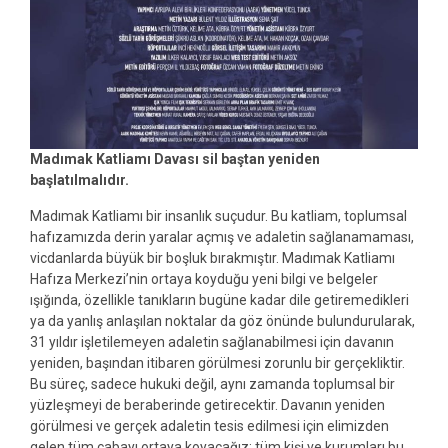
Madımak Katliamı Davası sil baştan yeniden
başlatılmalıdır.
Madımak Katliamı bir insanlık suçudur. Bu katliam, toplumsal
hafızamızda derin yaralar açmış ve adaletin sağlanamaması,
vicdanlarda büyük bir boşluk bırakmıştır. Madımak Katliamı
Hafıza Merkezi’nin ortaya koyduğu yeni bilgi ve belgeler
ışığında, özellikle tanıkların bugüne kadar dile getiremedikleri
ya da yanlış anlaşılan noktalar da göz önünde bulundurularak,
31 yıldır işletilemeyen adaletin sağlanabilmesi için davanın
yeniden, başından itibaren görülmesi zorunlu bir gerçekliktir.
Bu süreç, sadece hukuki değil, aynı zamanda toplumsal bir
yüzleşmeyi de beraberinde getirecektir. Davanın yeniden
görülmesi ve gerçek adaletin tesis edilmesi için elimizden
gelen tüm çabayı ortaya koyacağız; tüm kişi ve kurumları bu