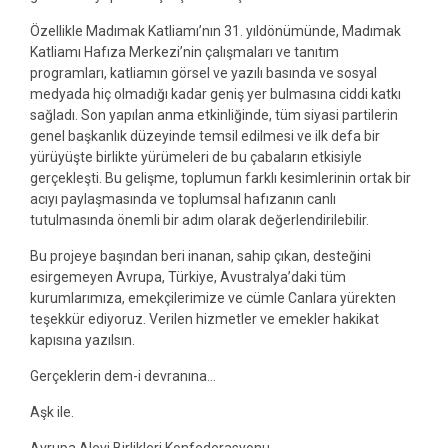
Özellikle Madımak Katliamı’nın 31. yıldönümünde, Madımak
Katliamı Hafıza Merkezi’nin çalışmaları ve tanıtım
programları, katliamın görsel ve yazılı basında ve sosyal
medyada hiç olmadığı kadar geniş yer bulmasına ciddi katkı
sağladı. Son yapılan anma etkinliğinde, tüm siyasi partilerin
genel başkanlık düzeyinde temsil edilmesi ve ilk defa bir
yürüyüşte birlikte yürümeleri de bu çabaların etkisiyle
gerçekleşti. Bu gelişme, toplumun farklı kesimlerinin ortak bir
acıyı paylaşmasında ve toplumsal hafızanın canlı
tutulmasında önemli bir adım olarak değerlendirilebilir.
Bu projeye başından beri inanan, sahip çıkan, desteğini
esirgemeyen Avrupa, Türkiye, Avustralya’daki tüm
kurumlarımıza, emekçilerimize ve cümle Canlara yürekten
teşekkür ediyoruz. Verilen hizmetler ve emekler hakikat
kapısına yazılsın.
Gerçeklerin dem-i devranına…
Aşk ile.
Avrupa Alevi Birlikleri Konfederasyonu