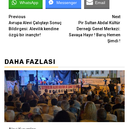
WhatsApp
Messenger
Email
Continue
Previous
Next
Avrupa Alevi Çalıştayı Sonuç
Pir Sultan Abdal Kültür
Reading
Bildirgesi: Alevilik kendine
Derneği Genel Merkezi:
özgü bir inançtır!
Savaşa Hayır ! Barış Hemen
Şimdi !
DAHA FAZLASI