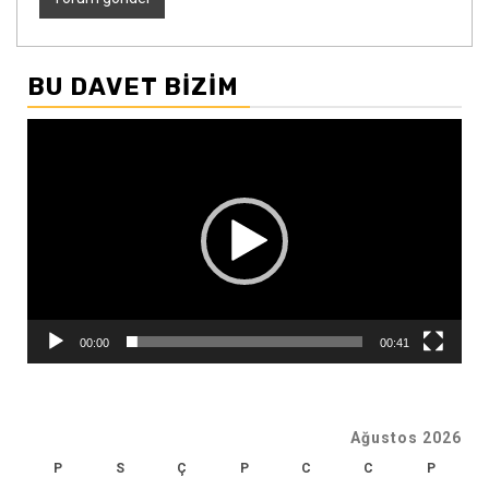
BU DAVET BIZIM
Video
oynatıcı
00:00
00:41
Ağustos 2026
P
S
Ç
P
C
C
P