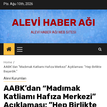
Skip
Pts. Ağu 10th, 2026
to
content
ALEVI HABER AĞI
ALEVI HABER AĞI WEB SITESI
Primary
Menu
Home
AABK’dan “Madımak Katliamı Hafıza Merkezi” Açıklaması: ”Hep Birlikte
Başardık.”
Alevi Kurumları
AABK’dan “Madımak
Katliamı Hafıza Merkezi”
Açıklaması: ”Hep Birlikte