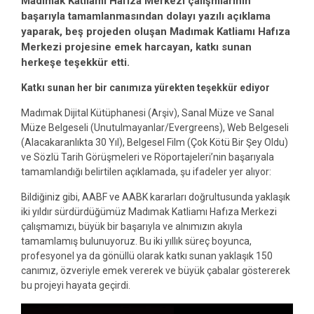
Madımak Katliamı Hafıza Merkezi çalışmlarının
başarıyla tamamlanmasından dolayı yazılı açıklama
yaparak, beş projeden oluşan Madımak Katliamı Hafıza
Merkezi projesine emek harcayan, katkı sunan
herkeşe teşekkür etti.
Katkı sunan her bir canımıza yürekten teşekkür ediyor
Madımak Dijital Kütüphanesi (Arşiv), Sanal Müze ve Sanal
Müze Belgeseli (Unutulmayanlar/Evergreens), Web Belgeseli
(Alacakaranlıkta 30 Yıl), Belgesel Film (Çok Kötü Bir Şey Oldu)
ve Sözlü Tarih Görüşmeleri ve Röportajeleri’nin başarıyala
tamamlandığı belirtilen açıklamada, şu ifadeler yer alıyor:
Bildiğiniz gibi, AABF ve AABK kararları doğrultusunda yaklaşık
iki yıldır sürdürdüğümüz Madımak Katliamı Hafıza Merkezi
çalışmamızı, büyük bir başarıyla ve alnımızın akıyla
tamamlamış bulunuyoruz. Bu iki yıllık süreç boyunca,
profesyonel ya da gönüllü olarak katkı sunan yaklaşık 150
canımız, özveriyle emek vererek ve büyük çabalar göstererek
bu projeyi hayata geçirdi.