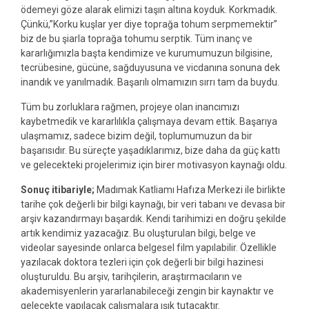
ödemeyi göze alarak elimizi taşın altına koyduk. Korkmadık.
Çünkü,”Korku kuşlar yer diye toprağa tohum serpmemektir”
biz de bu şiarla toprağa tohumu serptik. Tüm inanç ve
kararlığımızla başta kendimize ve kurumumuzun bilgisine,
tecrübesine, gücüne, sağduyusuna ve vicdanına sonuna dek
inandık ve yanılmadık. Başarılı olmamızın sırrı tam da buydu.
Tüm bu zorluklara rağmen, projeye olan inancımızı
kaybetmedik ve kararlılıkla çalışmaya devam ettik. Başarıya
ulaşmamız, sadece bizim değil, toplumumuzun da bir
başarısıdır. Bu süreçte yaşadıklarımız, bize daha da güç kattı
ve gelecekteki projelerimiz için birer motivasyon kaynağı oldu.
Sonuç itibariyle;
Madımak Katliamı Hafıza Merkezi ile birlikte
tarihe çok değerli bir bilgi kaynağı, bir veri tabanı ve devasa bir
arşiv kazandırmayı başardık. Kendi tarihimizi en doğru şekilde
artık kendimiz yazacağız. Bu oluşturulan bilgi, belge ve
videolar sayesinde onlarca belgesel film yapılabilir. Özellikle
yazılacak doktora tezleri için çok değerli bir bilgi hazinesi
oluşturuldu. Bu arşiv, tarihçilerin, araştırmacıların ve
akademisyenlerin yararlanabileceği zengin bir kaynaktır ve
gelecekte yapılacak çalışmalara ışık tutacaktır.