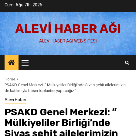
Skip
Cum. Ağu 7th, 2026
to
content
ALEVI HABER AĞI
ALEVI HABER AĞI WEB SITESI
Primary
Menu
Home
PSAKD Genel Merkezi: ” Mülkiyeliler Birliği’nde Sivas şehit ailelerimizin
de katılımıyla basın toplantısı yapacağız.”
Alevi Haber
PSAKD Genel Merkezi: ”
Mülkiyeliler Birliği’nde
Sivas şehit ailelerimizin