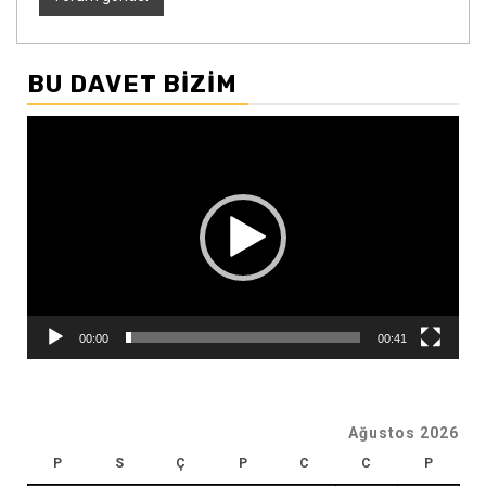
BU DAVET BIZIM
Video
oynatıcı
00:00
00:41
Ağustos 2026
P
S
Ç
P
C
C
P