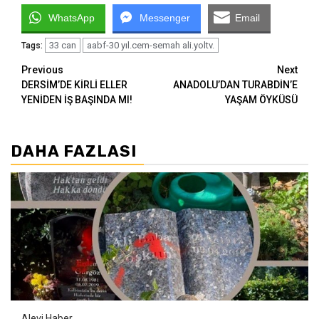
WhatsApp
Messenger
Email
33 can
aabf-30 yıl.cem-semah ali.yoltv.
Tags:
Continue
Previous
Next
DERSİM’DE KİRLİ ELLER
ANADOLU’DAN TURABDİN’E
Reading
YENİDEN İŞ BAŞINDA MI!
YAŞAM ÖYKÜSÜ
DAHA FAZLASI
Alevi Haber