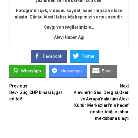
yazılırken sen de katkını sun can!
Fotoğrafını çek, videonu kaydet, haberini yaz ve bize
ulaştır. Çünkü Alevi Haber Ağı hepimizin ortak sesidir.
Saygı ve sevgilerimizle…
Alevi Haber Ağı
Facebook
Twitter
WhatsApp
Messenger
Email
Continue
Previous
Next
Dev- Güç, CHP binası işgal
Alevilerin Sesi Dergisi,Öker
Reading
edildi!
ve Avrupa’daki tüm Alevi
Kültür Merkezleri’nin hedef
gösterildiği o ihbar
mektubuna ulaştı