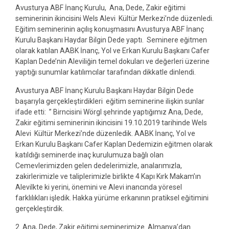
Avusturya ABF İnanç Kurulu, Ana, Dede, Zakir eğitimi
seminerinin ikincisini Wels Alevi Kültür Merkezi’nde düzenledi.
Eğitim seminerinin açılış konuşmasını Avusturya ABF İnanç
Kurulu Başkanı Haydar Bilgin Dede yaptı. Seminere eğitmen
olarak katılan AABK İnanç, Yol ve Erkan Kurulu Başkanı Cafer
Kaplan Dede’nin Aleviliğin temel dokuları ve değerleri üzerine
yaptığı sunumlar katılımcılar tarafından dikkatle dinlendi.
Avusturya ABF İnanç Kurulu Başkanı Haydar Bilgin Dede
başarıyla gerçekleştirdikleri eğitim seminerine ilişkin sunlar
ifade etti: ” Birncisini Wörgl şehrinde yaptığımız Ana, Dede,
Zakir eğitimi seminerinin ikincisini 19.10.2019 tarihinde Wels
Alevi Kültür Merkezi’nde düzenledik. AABK İnanç, Yol ve
Erkan Kurulu Başkanı
Cafer Kaplan Dedemizin eğitmen olarak
katıldığı seminerde inaç kurulumuza bağlı olan
Cemevlerimizden gelen dedelerimizle, analarımızla,
zakirlerimizle ve taliplerimizle birlikte 4 Kapı Kırk Makam’ın
Alevilkte ki yerini, önemini ve Alevi inancında yöresel
farklılıkları işledik. Hakka yürüme erkanının pratiksel eğitimini
gerçekleştirdik.
2. Ana, Dede, Zakir eğitimi seminerimize Almanya’dan