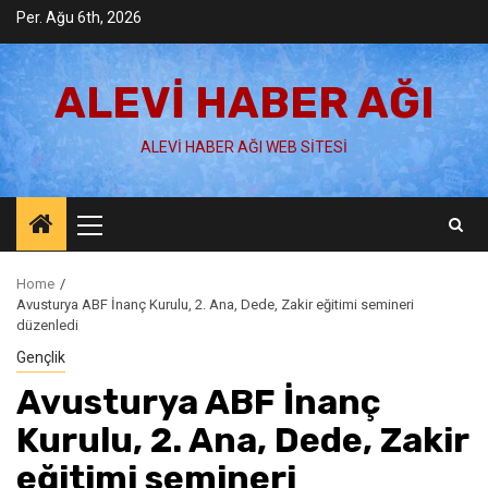
Skip
Per. Ağu 6th, 2026
to
content
ALEVI HABER AĞI
ALEVI HABER AĞI WEB SITESI
Primary
Menu
Home
Avusturya ABF İnanç Kurulu, 2. Ana, Dede, Zakir eğitimi semineri
düzenledi
Gençlik
Avusturya ABF İnanç
Kurulu, 2. Ana, Dede, Zakir
eğitimi semineri