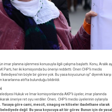
imar planına işlenmesi konusuyla ilgili çalışma başlattı. Konu, Aralık ay
 Parti, her iki komisyonda bu öneriyi reddetti. Öneri CHP’li meclis
 Belediyesi’nin böyle bir görevi yok. Bu yasa koyucunun işi” diyerek karşı
 kararlarına atıfta bulunduğu bildirildi.
İ
ediyesi Hukuk ve İmar komisyonlarında AKP’li üyeler, imar planında
arak öneriye ret oyu verdiler. Öneri, CHP’li meclis üyelerinin oylarıyla
ı. Yasaya göre cami, mescit, sinagog ve kiliseler ibadethane olarak
belediyede değil. Bu yasa koyucuya ait bir görev. Bunun için de yasa