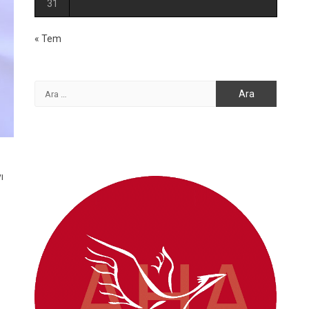
31
« Tem
Arama:
ı
l