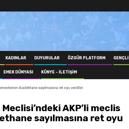
KADINLAR
DUYURULAR
ÖZGÜR PLATFORM
GENÇLI
EMEK DÜNYASI
KÜNYE – İLETIŞIM
cemevlerinin ibadethane sayılmasına ret oyu verdiler
Meclisi’ndeki AKP’li meclis
dethane sayılmasına ret oyu