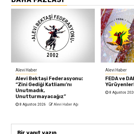
Alevi Haber
Alevi Haber
Alevi Bektaşi Federasyonu:
FEDA ve DAK
“Zini Gediği Katliamı’nı
Yürüyenlerl
Unutmadık,
8 Ağustos 20
Unutturmayacağız”
8 Ağustos 2026
Alevi Haber Ağı
Bir yanıt yazın