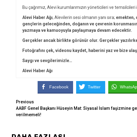
Bu çağrımız, Alevi kurumlarımızın yöneticileri ve temsilcileri i
Alevi Haber Ağı
, Alevilerin sesi olmanın yanı sıra;
emekten, d
gençlerin geleceğinden, doğanın ve çevrenin korunmasınd
yazmaya ve kamuoyuyla paylaşmaya devam edecektir.
Gerçekler ancak birlikte görünür olur. Gerçekler yazılırk
Fotoğrafını çek, videonu kaydet, haberini yaz ve bize ulaş
Saygı ve sevgilerimizle…
Alevi Haber Ağı
Facebook
Twitter
WhatsA
Continue
Previous
AABF Genel Başkanı Hüseyin Mat: Siyasal İslam faşizmine ge
Reading
verilmemeli!
DAHA FAZLASI