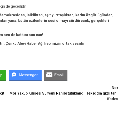
çin de geçerlidir.
emokrasiden, laiklikten, eşit yurttaşlıktan, kadın özgürlüğünden,
an yana; bütün ezilenlerin sesi olmayı sürdürecek, gerçekleri
en sen de katkını sun can!
tır. Çünkü Alevi Haber Ağı hepimizin ortak sesidir.
pp
Messenger
Email
Nex
çit
Mor Yakup Kilisesi Süryani Rahibi tutuklandı: Tek iddia gizli tanı
ifades