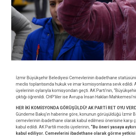
İzmir Büyükşehir Belediyesi Cemevlerinin ibadethane statüsünün 
meclis toplantısında hukuk ve imar komisyonlarına sevk edildi. AK
üyelerinin oylarıyla komisyondan geçti. AK Parti’nin, “Büyükşehir
çıktığı öğrenildi. CHP’liler ise Avrupa İnsan Hakları Mahkemesi’nin
HER İKİ KOMİSYONDA GÖRÜŞÜLDÜ! AK PARTİ RET OYU VERD
Gündeme Bakış’ın haberine göre, konunun görüşüldüğü İzmir Bel
cemevlerinin ibadethane olarak kabul edilmesi önerisine karşı çık
kabul edildi. AK Partili meclis üyelerinin,
“Bu öneri yasaya aykır
kabul ediliyor. Cemevlerini ibadethane olarak görme yetkisi 