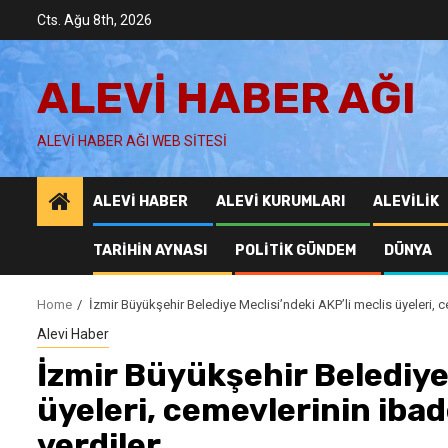
Skip
Cts. Ağu 8th, 2026
to
content
ALEVI HABER AĞI
ALEVI HABER AĞI WEB SITESI
ALEVI HABER
ALEVI KURUMLARI
ALEVILIK
TARIHIN AYNASI
POLITIK GÜNDEM
DÜNYA
Home
İzmir Büyükşehir Belediye Meclisi’ndeki AKP’li meclis üyeleri, 
Alevi Haber
İzmir Büyükşehir Belediye 
üyeleri, cemevlerinin iba
verdiler