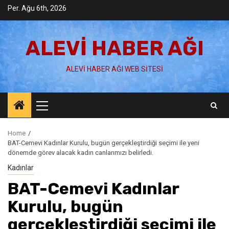
Skip
Per. Ağu 6th, 2026
to
content
ALEVI HABER AĞI
ALEVI HABER AĞI WEB SITESI
Primary
Menu
Home
BAT-Cemevi Kadınlar Kurulu, bugün gerçekleştirdiği seçimi ile yeni
dönemde görev alacak kadın canlarımızı belirledi.
Kadınlar
BAT-Cemevi Kadınlar
Kurulu, bugün
gerçekleştirdiği seçimi ile