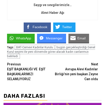
Saygı ve sevgilerimizle…
Alevi Haber Ağı
Facebook
Twitter
WhatsApp
Messenger
Email
BAT-Cemevi Kadınlar Kurulu
bugün gerçekleştirdiği Genel
Tags:
Kurul seçimi ile yeni dönemde görev alacak kadın canlarımızı
belirledi.
Continue
Previous
Next
EŞİT BAŞKANLIĞI VE EŞİT
Avrupa Alevi Kadınlar
Reading
BAŞKANLARIMIZI
Birliği’nin yeni başkan Zeyne
SELAMLIYORUZ
Can oldu
DAHA FAZLASI