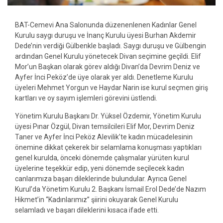
BAT-Cemevi Ana Salonunda düzenenlenen Kadınlar Genel
Kurulu saygı duruşu ve İnanç Kurulu üyesi Burhan Akdemir
Dede’nin verdiği Gülbenkle başladı. Saygı duruşu ve Gülbengin
ardından Genel Kurulu yönetecek Divan seçimine geçildi. Elif
Mor’un Başkan olarak görev aldığı Divan’da Devrim Deniz ve
Ayfer İnci Peköz’de üye olarak yer aldı. Denetleme Kuru
lu
üyeleri Mehmet Yorgun ve Haydar Narin ise kurul seçmen giriş
kartları ve oy sayım işlemleri görevini üstlendi.
Yönetim Kurulu Başkanı Dr. Yüksel Özdemir, Yönetim Kurulu
üyesi Pınar Özgül, Divan temsilcileri Elif Mor, Devrim Deniz
Taner ve Ayfer İnci Peköz Alevilik’te kadın mücadelesinin
önemine dikkat çekerek bir selamlama konuşması yaptıkları
genel kurulda, önceki dönemde çalışmalar yürüten kurul
üyelerine teşekkür edip, yeni dönemde seçilecek kadın
canlarımıza başarı dileklerinde bulundular. Ayrıca Genel
Kurul’da Yönetim Kurulu 2. Başkanı İsmail Erol Dede’de Nazım
Hikmet’in “Kadınlarımız” şiirini okuyarak Genel Kurulu
selamladı ve başarı dileklerini kısaca ifade etti.