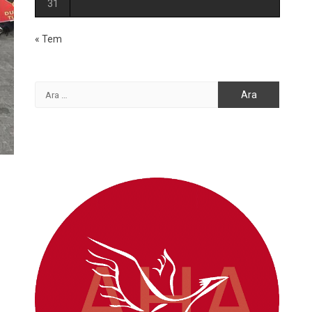
31
« Tem
Arama: