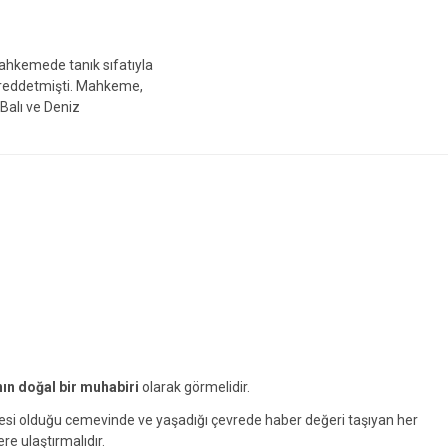
hkemede tanık sıfatıyla
i reddetmişti. Mahkeme,
Balı ve Deniz
nın doğal bir muhabiri
olarak görmelidir.
yesi olduğu cemevinde ve yaşadığı çevrede haber değeri taşıyan her
ere ulaştırmalıdır.