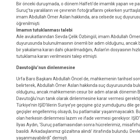
Bir önceki duruşmada, o dönem Halfeti’de imamlık yapan ve pa
Suruç’ta yaralıların ve çevrenin fotoğraflarını çekerken yurttaş
imam Abdullah Ömer Aslan hakkında, ara celsede suç duyurus
öğrenilmişti.
İmamın tutuklanması talebi
Aile avukatlarından Sevda Çelik Özbingöl, imam Abdullah Ömer
duyurusunda bulunulmasının önemli bir adım olduğunu, ancak
bir yakalama kararı dahi çıkarılmadığını, Aslan’ın dosyasının hızlı
tutuklama kararı verilmesini talep etmişti.
Davutoğlu’nun dinlenmesine
Urfa Baro Başkanı Abdullah Öncel de, mahkemenin tarihsel so
belirterek, Abdullah Ömer Aslan hakkında suç duyurusunda bu
olduğunu, ancak mahkemenin cesur bir adım atarak dönemin
Davutoğlu’nun tanık olarak dinlenmesine karar vermesi gerektiği
Türkiye’nin IŞİD’lilerin Suriye’ye geçişine göz yumduğunu dile ge
geçişler engellenmiş olsaydı, bu patlamalar yaşanmayacaktı. 
olan herkesin dinlenmesi lazım ve ifade vermesi gerekiyor. IŞİD
İlyas Aydın, ‘Suruç patlamasından sonra hücrelerimiz, misafirha
basıldı. Arkadaşlarımız gözaltına alındı’ itirafında bulundu. Dev
yaşanmayabilirdi” demişti.