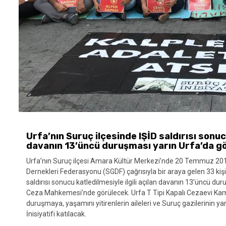
Urfa’nın Suruç ilçesinde IŞİD saldırısı sonucu
davanın 13’üncü duruşması yarın Urfa’da g
Urfa’nın Suruç ilçesi Amara Kültür Merkezi’nde 20 Temmuz 201
Dernekleri Federasyonu (SGDF) çağrısıyla bir araya gelen 33 kişi
saldırısı sonucu katledilmesiyle ilgili açılan davanın 13’üncü dur
Ceza Mahkemesi’nde görülecek. Urfa T Tipi Kapalı Cezaevi K
duruşmaya, yaşamını yitirenlerin aileleri ve Suruç gazilerinin yan
İnisiyatifi katılacak.