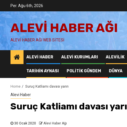
Skip
Per. Ağu 6th, 2026
to
content
ALEVI HABER AĞI
ALEVI HABER AĞI WEB SITESI
ALEVI HABER
ALEVI KURUMLARI
ALEVILIK
TARIHIN AYNASI
POLITIK GÜNDEM
DÜNYA
Home
Suruç Katliamı davası yarın
Alevi Haber
Suruç Katliamı davası yar
30 Ocak 2020
Alevi Haber Ağı