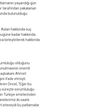
tlamanın yaşandığı gün
lar tarafından yakalanan
unda bulunulduğu
 Aslan hakkında suç
 bugüne kadar hakkında
ca birleştirilerek hakkında
rumluluğu olduğunu
lunulmasının önemli
 Başbakanı Ahmet
ni ifade etmişti.
tiren Öncel, “Eğer bu
Bu süreçte sorumluluğu
’in Türkiye emirlerinden
nelerimiz iki saate
let isteseydi bu patlamalar