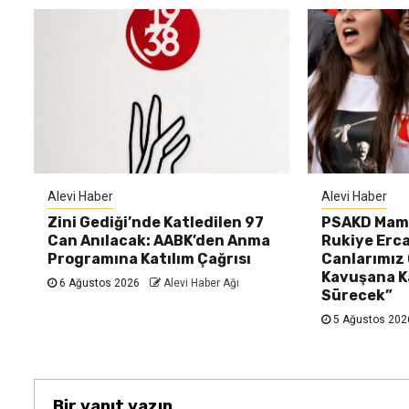
Alevi Haber
Alevi Haber
Zini Gediği’nde Katledilen 97
PSAKD Mama
Can Anılacak: AABK’den Anma
Rukiye Erca
Programına Katılım Çağrısı
Canlarımız
Kavuşana K
6 Ağustos 2026
Alevi Haber Ağı
Sürecek”
5 Ağustos 20
Bir yanıt yazın