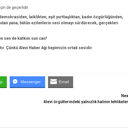
çin de geçerlidir.
emokrasiden, laiklikten, eşit yurttaşlıktan, kadın özgürlüğünden,
an yana; bütün ezilenlerin sesi olmayı sürdürecek, gerçekleri
en sen de katkını sun can!
tır. Çünkü Alevi Haber Ağı hepimizin ortak sesidir.
pp
Messenger
Email
Nex
Alevi örgütlerindeki yalnızlık halinin tehlikeler