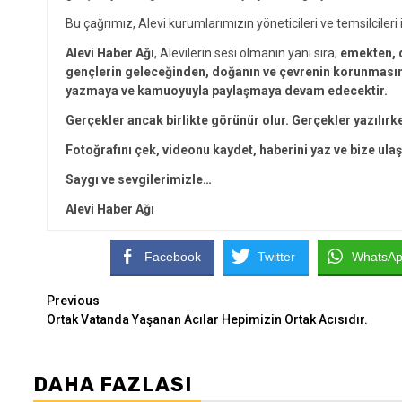
Bu çağrımız, Alevi kurumlarımızın yöneticileri ve temsilcileri i
Alevi Haber Ağı
, Alevilerin sesi olmanın yanı sıra;
emekten, d
gençlerin geleceğinden, doğanın ve çevrenin korunmasınd
yazmaya ve kamuoyuyla paylaşmaya devam edecektir.
Gerçekler ancak birlikte görünür olur. Gerçekler yazılırk
Fotoğrafını çek, videonu kaydet, haberini yaz ve bize ulaş
Saygı ve sevgilerimizle…
Alevi Haber Ağı
Facebook
Twitter
WhatsA
Continue
Previous
Ortak Vatanda Yaşanan Acılar Hepimizin Ortak Acısıdır.
Reading
DAHA FAZLASI