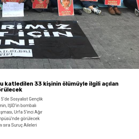
 katledilen 33 kişinin ölümüyle ilgili açılan
örülecek
5’de Sosyalist Gençlik
nin, IŞİD’in bombalı
uşması, Urfa 5’inci Ağır
ampüsü’nde görülecek
ı sıra Suruç Aileleri