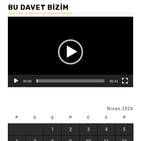
BU DAVET BIZIM
Video
oynatıcı
00:00
00:41
Nisan 2026
P
S
Ç
P
C
C
P
1
2
3
4
5