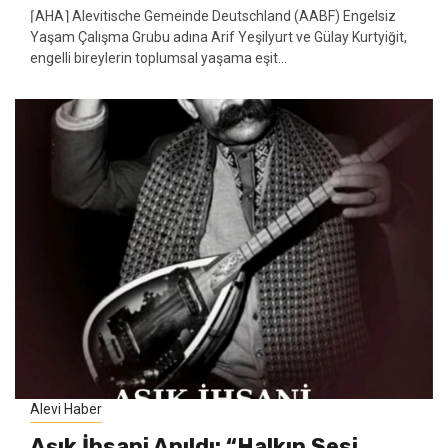
⌈AHA⌉ Alevitische Gemeinde Deutschland (AABF) Engelsiz
Yaşam Çalışma Grubu adına Arif Yeşilyurt ve Gülay Kurtyiğit,
engelli bireylerin toplumsal yaşama eşit...
Alevi Haber
Aşık İhsani Anıldı: “Halkın Sesi,