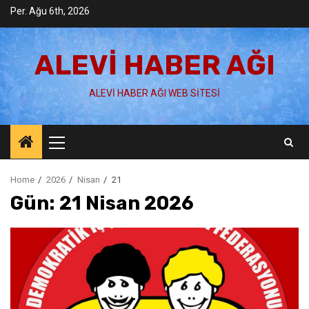
Skip
Per. Ağu 6th, 2026
to
content
ALEVI HABER AĞI
ALEVI HABER AĞI WEB SITESI
Primary
Menu
Home
2026
Nisan
21
Gün:
21 Nisan 2026