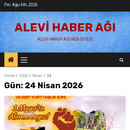
Skip
Per. Ağu 6th, 2026
to
content
ALEVI HABER AĞI
ALEVI HABER AĞI WEB SITESI
Primary
Menu
Home
2026
Nisan
24
Gün:
24 Nisan 2026