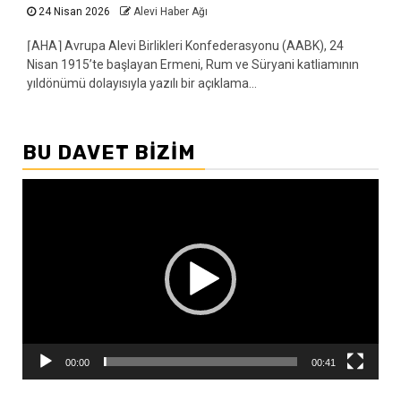
24 Nisan 2026
Alevi Haber Ağı
⌈AHA⌉ Avrupa Alevi Birlikleri Konfederasyonu (AABK), 24
Nisan 1915’te başlayan Ermeni, Rum ve Süryani katliamının
yıldönümü dolayısıyla yazılı bir açıklama...
BU DAVET BIZIM
Video
oynatıcı
00:00
00:41