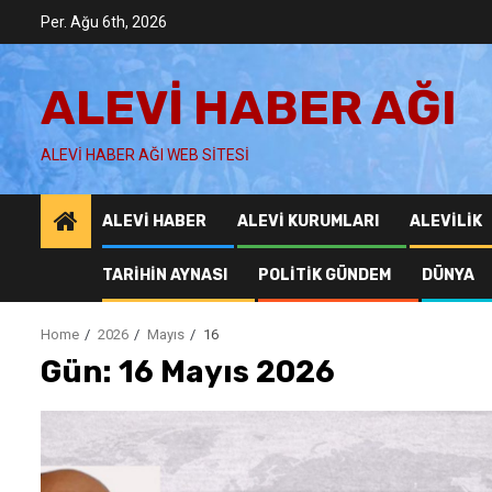
Skip
Per. Ağu 6th, 2026
to
content
ALEVI HABER AĞI
ALEVI HABER AĞI WEB SITESI
ALEVI HABER
ALEVI KURUMLARI
ALEVILIK
TARIHIN AYNASI
POLITIK GÜNDEM
DÜNYA
Home
2026
Mayıs
16
Gün:
16 Mayıs 2026