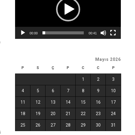
00:00
00:41
e
Mayıs 2026
P
S
Ç
P
C
C
P
1
2
3
4
5
6
7
8
9
10
11
12
13
14
15
16
17
18
19
20
21
22
23
24
25
26
27
28
29
30
31
i