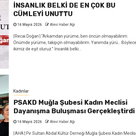
İNSANLIK BELKİ DE EN ÇOK BU
CÜMLEYİ UNUTTU
16 Mayıs 2026
Alevi Haber Ağı
⌈Recai Doğan⌉ “Arkamdan yürüme, ben öncün olmayabilirim.
Önümde yürüme, takipçin olmayabilirim. Yanımda yürü… Böylec
ikimiz de eşit oluruz.” İnsanlık belki...
Kadınlar
PSAKD Muğla Şubesi Kadın Meclisi
Dayanışma Buluşması Gerçekleştirdi
16 Mayıs 2026
Alevi Haber Ağı
⌈AHA⌉ Pir Sultan Abdal Kültür Derneği Muğla Şubesi Kadın Meclis