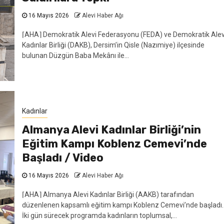
16 Mayıs 2026
Alevi Haber Ağı
⌈AHA⌉ Demokratik Alevi Federasyonu (FEDA) ve Demokratik Alev
Kadınlar Birliği (DAKB), Dersim’in Qisle (Nazımiye) ilçesinde
bulunan Düzgün Baba Mekânı ile...
Kadınlar
Almanya Alevi Kadınlar Birliği’nin
Eğitim Kampı Koblenz Cemevi’nde
Başladı / Video
16 Mayıs 2026
Alevi Haber Ağı
⌈AHA⌉ Almanya Alevi Kadınlar Birliği (AAKB) tarafından
düzenlenen kapsamlı eğitim kampı Koblenz Cemevi’nde başladı.
İki gün sürecek programda kadınların toplumsal,...