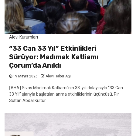
Alevi Kurumları
“33 Can 33 Yıl” Etkinlikleri
Sürüyor: Madımak Katliamı
Çorum’da Anıldı
19 Mayıs 2026
Alevi Haber Ağı
⌈AHA⌉ Sivas Madımak Katliamı’nın 33. yılı dolayısıyla “33 Can
33 Yıl” şiarıyla başlatılan anma etkinliklerinin üçüncüsü, Pir
Sultan Abdal Kültür...