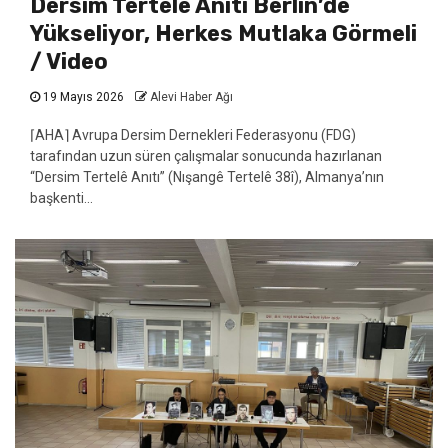
Dersim Tertelê Anıtı Berlin’de
Yükseliyor, Herkes Mutlaka Görmeli
/ Video
19 Mayıs 2026
Alevi Haber Ağı
⌈AHA⌉ Avrupa Dersim Dernekleri Federasyonu (FDG)
tarafından uzun süren çalışmalar sonucunda hazırlanan
“Dersim Tertelê Anıtı” (Nışangê Tertelê 38î), Almanya’nın
başkenti...