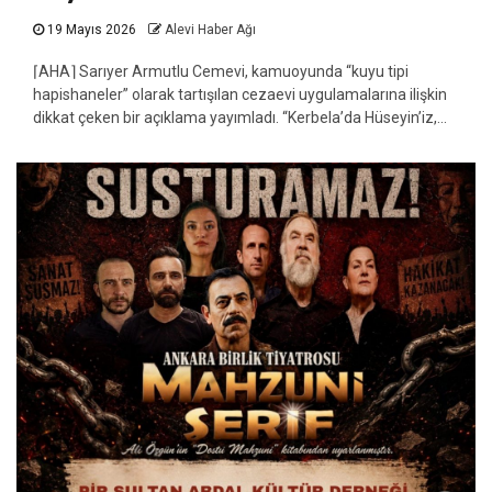
19 Mayıs 2026
Alevi Haber Ağı
⌈AHA⌉ Sarıyer Armutlu Cemevi, kamuoyunda “kuyu tipi
hapishaneler” olarak tartışılan cezaevi uygulamalarına ilişkin
dikkat çeken bir açıklama yayımladı. “Kerbela’da Hüseyin’iz,...