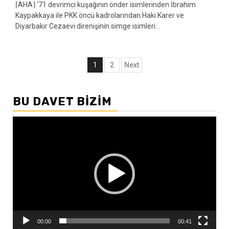
⌈AHA⌉ ‘71 devrimci kuşağının önder isimlerinden İbrahim
Kaypakkaya ile PKK öncü kadrolarından Haki Karer ve
Diyarbakır Cezaevi direnişinin simge isimleri...
Yazı
1
2
Next
sayfalandırması
BU DAVET BIZIM
Video
oynatıcı
00:00
00:41