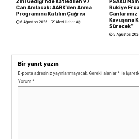
Zini Gediği’nde Katledilen 97
PSAKD Mama
Can Anılacak: AABK’den Anma
Rukiye Erca
Programına Katılım Çağrısı
Canlarımız
Kavuşana K
6 Ağustos 2026
Alevi Haber Ağı
Sürecek”
5 Ağustos 20
Bir yanıt yazın
E-posta adresiniz yayınlanmayacak.
Gerekli alanlar
*
ile işaret
Yorum
*