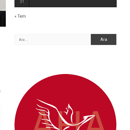
31
« Tem
Arama: