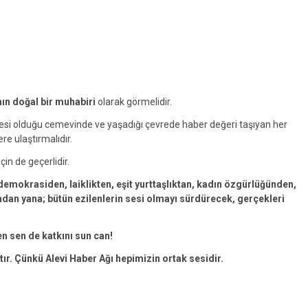
nın doğal bir muhabiri
olarak görmelidir.
yesi olduğu cemevinde ve yaşadığı çevrede haber değeri taşıyan her
ere ulaştırmalıdır.
çin de geçerlidir.
emokrasiden, laiklikten, eşit yurttaşlıktan, kadın özgürlüğünden,
an yana; bütün ezilenlerin sesi olmayı sürdürecek, gerçekleri
en sen de katkını sun can!
tır. Çünkü Alevi Haber Ağı hepimizin ortak sesidir.