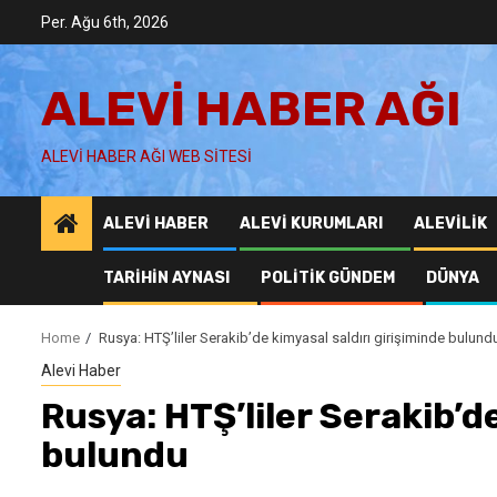
Skip
Per. Ağu 6th, 2026
to
content
ALEVI HABER AĞI
ALEVI HABER AĞI WEB SITESI
ALEVI HABER
ALEVI KURUMLARI
ALEVILIK
TARIHIN AYNASI
POLITIK GÜNDEM
DÜNYA
Home
Rusya: HTŞ’liler Serakib’de kimyasal saldırı girişiminde bulund
Alevi Haber
Rusya: HTŞ’liler Serakib’d
bulundu