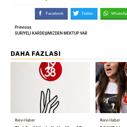
Facebook
Twitter
WhatsA
Continue
Previous
SURİYELİ KARDEŞİMİZDEN MEKTUP VAR
Reading
DAHA FAZLASI
Alevi Haber
Alevi Haber