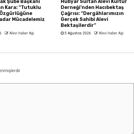
k Şube Başkanı
Hubyar Sultan Alevi Kültür
n Kara: “Tutuklu
Derneği’nden Hacıbektaş
 Özgürlüğüne
Çağrısı: “Dergâhlarımızın
adar Mücadelemiz
Gerçek Sahibi Alevi
Bektaşilerdir”
26
Alevi Haber Ağı
5 Ağustos 2026
Alevi Haber Ağı
lenmişlerdir