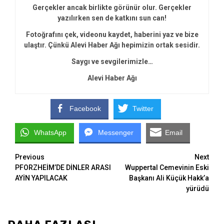
Gerçekler ancak birlikte görünür olur. Gerçekler
yazılırken sen de katkını sun can!
Fotoğrafını çek, videonu kaydet, haberini yaz ve bize
ulaştır. Çünkü Alevi Haber Ağı hepimizin ortak sesidir.
Saygı ve sevgilerimizle…
Alevi Haber Ağı
Facebook
Twitter
WhatsApp
Messenger
Email
Continue
Previous
Next
PFORZHEİM’DE DİNLER ARASI
Wuppertal Cemevinin Eski
Reading
AYİN YAPILACAK
Başkanı Ali Küçük Hakk’a
yürüdü