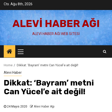
Skip
Cts. Ağu 8th, 2026
to
content
ALEVI HABER AĞI
ALEVI HABER AĞI WEB SITESI
Primary
Menu
Home
Dikkat: ‘Bayram’ metni Can Yücel’e ait değil!
Alevi Haber
Dikkat: ‘Bayram’ metni
Can Yücel’e ait değil!
24 Mayıs 2020
Alevi Haber Ağı