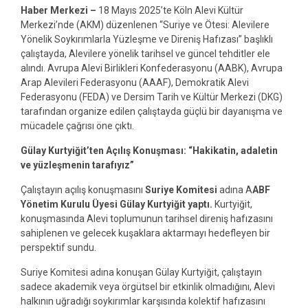
Haber Merkezi –
18 Mayıs 2025’te Köln Alevi Kültür
Merkezi’nde (AKM) düzenlenen “Suriye ve Ötesi: Alevilere
Yönelik Soykırımlarla Yüzleşme ve Direniş Hafızası” başlıklı
çalıştayda, Alevilere yönelik tarihsel ve güncel tehditler ele
alındı. Avrupa Alevi Birlikleri Konfederasyonu (AABK), Avrupa
Arap Alevileri Federasyonu (AAAF), Demokratik Alevi
Federasyonu (FEDA) ve Dersim Tarih ve Kültür Merkezi (DKG)
tarafından organize edilen çalıştayda güçlü bir dayanışma ve
mücadele çağrısı öne çıktı.
Gülay Kurtyiğit’ten Açılış Konuşması: “Hakikatin, adaletin
ve yüzleşmenin tarafıyız”
Çalıştayın açılış konuşmasını
Suriye Komitesi
adına A
ABF
Yönetim Kurulu Üyesi Gülay Kurtyiğit yaptı.
Kurtyiğit,
konuşmasında Alevi toplumunun tarihsel direniş hafızasını
sahiplenen ve gelecek kuşaklara aktarmayı hedefleyen bir
perspektif sundu.
Suriye Komitesi adına konuşan Gülay Kurtyiğit, çalıştayın
sadece akademik veya örgütsel bir etkinlik olmadığını, Alevi
halkının uğradığı soykırımlar karşısında kolektif hafızasını