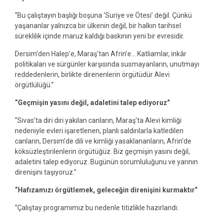
“Bu çalıştayın başlığı boşuna ‘Suriye ve Ötesi’ değil. Çünkü
yaşananlar yalnızca bir ülkenin değil, bir halkın tarihsel
süreklilik içinde maruz kaldığı baskının yeni bir evresidir.
Dersim’den Halep’e, Maraş’tan Afrin’e… Katliamlar, inkâr
politikaları ve sürgünler karşısında susmayanların, unutmayı
reddedenlerin, birlikte direnenlerin örgütüdür Alevi
örgütlülüğü.”
“Geçmişin yasını değil, adaletini talep ediyoruz”
“Sivas’ta diri diri yakılan canların, Maraş’ta Alevi kimliği
nedeniyle evleri işaretlenen, planlı saldırılarla katledilen
canların, Dersim’de dili ve kimliği yasaklananların, Afrin’de
köksüzleştirilenlerin örgütüğüz. Biz geçmişin yasını değil,
adaletini talep ediyoruz. Bugünün sorumluluğunu ve yarının
direnişini taşıyoruz.”
“Hafızamızı örgütlemek, geleceğin direnişini kurmaktır”
“Çalıştay programımız bu nedenle titizlikle hazırlandı: