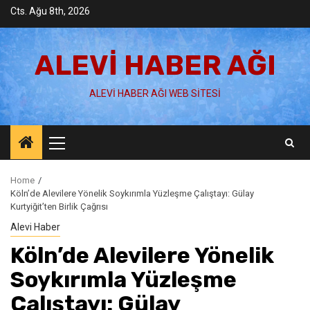
Skip
Cts. Ağu 8th, 2026
to
content
ALEVI HABER AĞI
ALEVI HABER AĞI WEB SITESI
Primary
Menu
Home
Köln’de Alevilere Yönelik Soykırımla Yüzleşme Çalıştayı: Gülay
Kurtyiğit’ten Birlik Çağrısı
Alevi Haber
Köln’de Alevilere Yönelik
Soykırımla Yüzleşme
Çalıştayı: Gülay