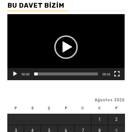
BU DAVET BIZIM
Video
oynatıcı
00:00
00:41
Ağustos 2026
P
S
Ç
P
C
C
P
1
2
3
4
5
6
7
8
9