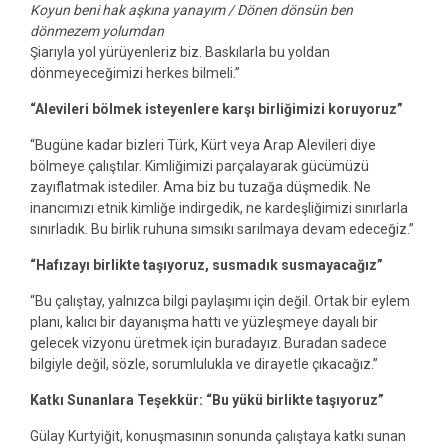
Koyun beni hak aşkına yanayım / Dönen dönsün ben
dönmezem yolumdan
Şiarıyla yol yürüyenleriz biz. Baskılarla bu yoldan
dönmeyeceğimizi herkes bilmeli.”
“Alevileri bölmek isteyenlere karşı birliğimizi koruyoruz”
“Bugüne kadar bizleri Türk, Kürt veya Arap Alevileri diye
bölmeye çalıştılar. Kimliğimizi parçalayarak gücümüzü
zayıflatmak istediler. Ama biz bu tuzağa düşmedik. Ne
inancımızı etnik kimliğe indirgedik, ne kardeşliğimizi sınırlarla
sınırladık. Bu birlik ruhuna sımsıkı sarılmaya devam edeceğiz.”
“Hafızayı birlikte taşıyoruz, susmadık susmayacağız”
“Bu çalıştay, yalnızca bilgi paylaşımı için değil. Ortak bir eylem
planı, kalıcı bir dayanışma hattı ve yüzleşmeye dayalı bir
gelecek vizyonu üretmek için buradayız. Buradan sadece
bilgiyle değil, sözle, sorumlulukla ve dirayetle çıkacağız.”
Katkı Sunanlara Teşekkür: “Bu yükü birlikte taşıyoruz”
Gülay Kurtyiğit, konuşmasının sonunda çalıştaya katkı sunan