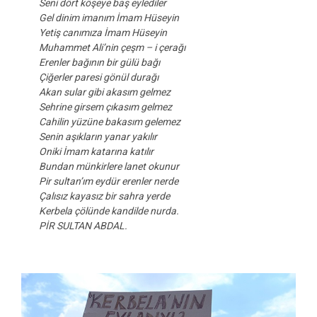
Seni dört köşeye baş eylediler
Gel dinim imanım İmam Hüseyin
Yetiş canımıza İmam Hüseyin
Muhammet Ali’nin çeşm – i çerağı
Erenler bağının bir gülü bağı
Çiğerler paresi gönül durağı
Akan sular gibi akasım gelmez
Sehrine girsem çıkasım gelmez
Cahilin yüzüne bakasım gelemez
Senin aşıkların yanar yakılır
Oniki İmam katarına katılır
Bundan münkirlere lanet okunur
Pir sultan’ım eydür erenler nerde
Çalısız kayasız bir sahra yerde
Kerbela çölünde kandilde nurda.
PİR SULTAN ABDAL.