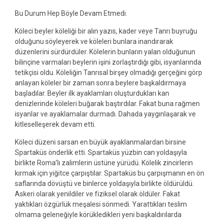
Bu Durum Hep Böyle Devam Etmedi.
Köleci beyler köleliği bir alın yazıs, kader veye Tanrı buyruğu
olduğunu söyleyerek ve köleleri bunlara inandırarak
düzenlerini sürdürdüler. Kölelerin bunların yalan olduğunun
bilinçine varmaları beylerin işini zorlaştırdığı gibi, isyanlarında
tetikçisi oldu. Köleliğin Tanrısal birşey olmadığı gerçeğini görp
anlayan köleler bir zaman sonra beylere başkaldırmaya
başladılar. Beyler ilk ayaklamları oluşturdukları kan
denizlerinde köleleri buğarak baştırdılar. Fakat buna rağmen
isyanlar ve ayaklamalar durmadı. Dahada yaygınlaşarak ve
kitleselleşerek devam etti.
Köleci düzeni sarsan en büyük ayaklanmalardan birsine
Spartaküs önderlik etti. Spartaküs yüzbin can yoldaşıyla
birlikte Roma’lı zalimlerin üstüne yürüdü. Kölelik zincirlerin
kırmak için yiğitce çarpıştılar. Spartaküs bu çarpışmanın en ön
saflarında dövüştü ve binlerce yoldaşıyla birlikte öldürüldü.
Askeri olarak yenildiler ve fiziksel olarak öldüler. Fakat
yaktıkları özgürlük meşalesi sönmedi. Yarattıkları teslim
olmama geleneğiyle körükledikleri yeni başkaldırılarda