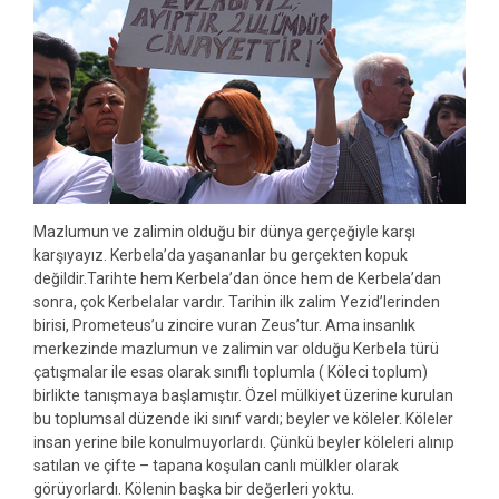
Mazlumun ve zalimin olduğu bir dünya gerçeğiyle karşı
karşıyayız. Kerbela’da yaşananlar bu gerçekten kopuk
değildir.Tarihte hem Kerbela’dan önce hem de Kerbela’dan
sonra, çok Kerbelalar vardır. Tarihin ilk zalim Yezid’lerinden
birisi, Prometeus’u zincire vuran Zeus’tur. Ama insanlık
merkezinde mazlumun ve zalimin var olduğu Kerbela türü
çatışmalar ile esas olarak sınıflı toplumla ( Köleci toplum)
birlikte tanışmaya başlamıştır. Özel mülkiyet üzerine kurulan
bu toplumsal düzende iki sınıf vardı; beyler ve köleler. Köleler
insan yerine bile konulmuyorlardı. Çünkü beyler köleleri alınıp
satılan ve çifte – tapana koşulan canlı mülkler olarak
görüyorlardı. Kölenin başka bir değerleri yoktu.