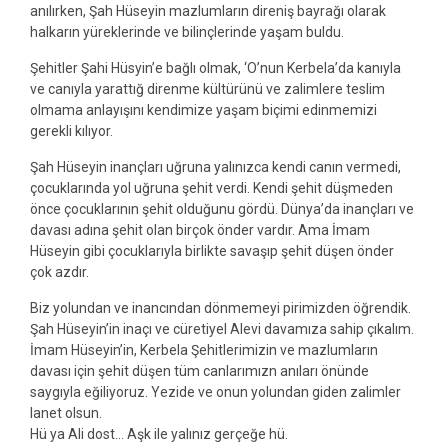
anılırken, Şah Hüseyin mazlumların direniş bayrağı olarak
halkarın yüreklerinde ve bilinçlerinde yaşam buldu.
Şehitler Şahi Hüsyin’e bağlı olmak, ‘O’nun Kerbela’da kanıyla
ve canıyla yarattığ direnme kültürünü ve zalimlere teslim
olmama anlayışını kendimize yaşam biçimi edinmemizi
gerekli kılıyor.
Şah Hüseyin inançları uğruna yalınızca kendi canın vermedi,
çocuklarında yol uğruna şehit verdi. Kendi şehit düşmeden
önce çocuklarının şehit olduğunu gördü. Dünya’da inançları ve
davası adına şehit olan birçok önder vardır. Ama İmam
Hüseyin gibi çocuklarıyla birlikte savaşıp şehit düşen önder
çok azdır.
Biz yolundan ve inancından dönmemeyi pirimizden öğrendik.
Şah Hüseyin’in inaçı ve cüretiyel Alevi davamıza sahip çıkalım.
İmam Hüseyin’in, Kerbela Şehitlerimizin ve mazlumların
davası için şehit düşen tüm canlarımızn anıları önünde
saygıyla eğiliyoruz. Yezide ve onun yolundan giden zalimler
lanet olsun.
Hü ya Ali dost… Aşk ile yalınız gerçeğe hü.