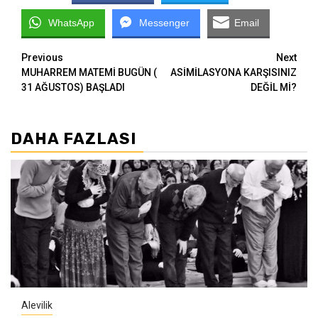
WhatsApp
Messenger
Email
Continue
Previous
Next
MUHARREM MATEMİ BUGÜN (
ASİMİLASYONA KARŞISINIZ
Reading
31 AĞUSTOS) BAŞLADI
DEĞİL Mİ?
DAHA FAZLASI
Alevilik