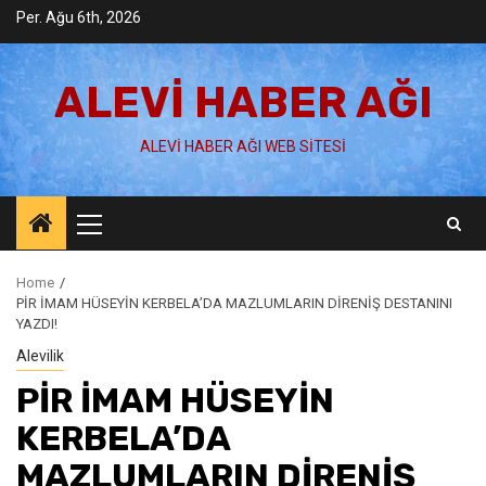
Skip
Per. Ağu 6th, 2026
to
content
ALEVI HABER AĞI
ALEVI HABER AĞI WEB SITESI
Primary
Menu
Home
PİR İMAM HÜSEYİN KERBELA’DA MAZLUMLARIN DİRENİŞ DESTANINI
YAZDI!
Alevilik
PİR İMAM HÜSEYİN
KERBELA’DA
MAZLUMLARIN DİRENİŞ