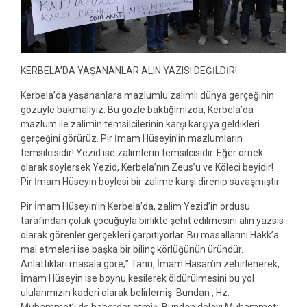
KERBELA’DA YAŞANANLAR ALIN YAZISI DEĞİLDİR!
Kerbela’da yaşananlara mazlumlu zalimli dünya gerçeğinin
gözüyle bakmalıyız. Bu gözle baktığımızda, Kerbela’da
mazlum ile zalimin temsilcilerinin karşı karşıya geldikleri
gerçeğini görürüz. Pir İmam Hüseyin’in mazlumların
temsilcisidir! Yezid ise zalimlerin temsilcisidir. Eğer örnek
olarak söylersek Yezid, Kerbela’nın Zeus’u ve Köleci beyidir!
Pir İmam Hüseyin böylesi bir zalime karşı direnip savaşmıştır.
Pir İmam Hüseyin’in Kerbela’da, zalim Yezid’in ordusu
tarafından çoluk çocuğuyla birlikte şehit edilmesini alın yazsıs
olarak görenler gerçekleri çarpıtıyorlar. Bu masallarını Hakk’a
mal etmeleri ise başka bir bilinç körlüğünün üründür.
Anlattıkları masala göre;” Tanrı, İmam Hasan’ın zehirlenerek,
İmam Hüseyin ise boynu kesilerek öldürülmesini bu yol
ulularımızın kaderi olarak belirlemiş. Bundan , Hz.