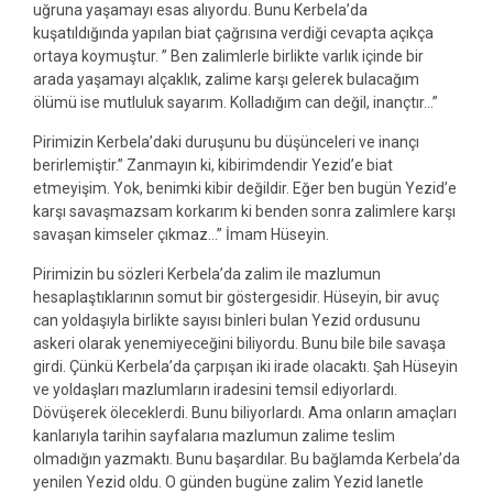
uğruna yaşamayı esas alıyordu. Bunu Kerbela’da
kuşatıldığında yapılan biat çağrısına verdiği cevapta açıkça
ortaya koymuştur. ” Ben zalimlerle birlikte varlık içinde bir
arada yaşamayı alçaklık, zalime karşı gelerek bulacağım
ölümü ise mutluluk sayarım. Kolladığım can değil, inançtır…”
Pirimizin Kerbela’daki duruşunu bu düşünceleri ve inançı
berirlemiştir.” Zanmayın ki, kibirimdendir Yezid’e biat
etmeyişim. Yok, benimki kibir değildir. Eğer ben bugün Yezid’e
karşı savaşmazsam korkarım ki benden sonra zalimlere karşı
savaşan kimseler çıkmaz…” İmam Hüseyin.
Pirimizin bu sözleri Kerbela’da zalim ile mazlumun
hesaplaştıklarının somut bir göstergesidir. Hüseyin, bir avuç
can yoldaşıyla birlikte sayısı binleri bulan Yezid ordusunu
askeri olarak yenemiyeceğini biliyordu. Bunu bile bile savaşa
girdi. Çünkü Kerbela’da çarpışan iki irade olacaktı. Şah Hüseyin
ve yoldaşları mazlumların iradesini temsil ediyorlardı.
Dövüşerek öleceklerdi. Bunu biliyorlardı. Ama onların amaçları
kanlarıyla tarihin sayfalarıa mazlumun zalime teslim
olmadığın yazmaktı. Bunu başardılar. Bu bağlamda Kerbela’da
yenilen Yezid oldu. O günden bugüne zalim Yezid lanetle