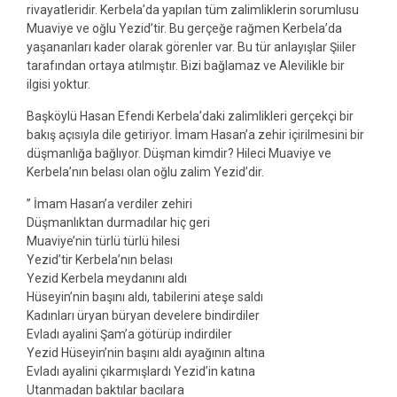
rivayatleridir. Kerbela’da yapılan tüm zalimliklerin sorumlusu
Muaviye ve oğlu Yezid’tir. Bu gerçeğe rağmen Kerbela’da
yaşananları kader olarak görenler var. Bu tür anlayışlar Şiiler
tarafından ortaya atılmıştır. Bizi bağlamaz ve Alevilikle bir
ilgisi yoktur.
Başköylü Hasan Efendi Kerbela’daki zalimlikleri gerçekçi bir
bakış açısıyla dile getiriyor. İmam Hasan’a zehir içirilmesini bir
düşmanlığa bağlıyor. Düşman kimdir? Hileci Muaviye ve
Kerbela’nın belası olan oğlu zalim Yezid’dir.
” İmam Hasan’a verdiler zehiri
Düşmanlıktan durmadılar hiç geri
Muaviye’nin türlü türlü hilesi
Yezid’tir Kerbela’nın belası
Yezid Kerbela meydanını aldı
Hüseyin’nin başını aldı, tabilerini ateşe saldı
Kadınları üryan büryan develere bindirdiler
Evladı ayalini Şam’a götürüp indirdiler
Yezid Hüseyin’nin başını aldı ayağının altına
Evladı ayalini çıkarmışlardı Yezid’in katına
Utanmadan baktılar bacılara