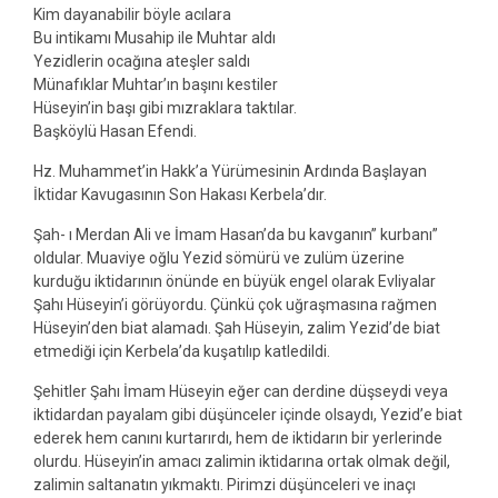
Kim dayanabilir böyle acılara
Bu intikamı Musahip ile Muhtar aldı
Yezidlerin ocağına ateşler saldı
Münafıklar Muhtar’ın başını kestiler
Hüseyin’in başı gibi mızraklara taktılar.
Başköylü Hasan Efendi.
Hz. Muhammet’in Hakk’a Yürümesinin Ardında Başlayan
İktidar Kavugasının Son Hakası Kerbela’dır.
Şah- ı Merdan Ali ve İmam Hasan’da bu kavganın” kurbanı”
oldular. Muaviye oğlu Yezid sömürü ve zulüm üzerine
kurduğu iktidarının önünde en büyük engel olarak Evliyalar
Şahı Hüseyin’i görüyordu. Çünkü çok uğraşmasına rağmen
Hüseyin’den biat alamadı. Şah Hüseyin, zalim Yezid’de biat
etmediği için Kerbela’da kuşatılıp katledildi.
Şehitler Şahı İmam Hüseyin eğer can derdine düşseydi veya
iktidardan payalam gibi düşünceler içinde olsaydı, Yezid’e biat
ederek hem canını kurtarırdı, hem de iktidarın bir yerlerinde
olurdu. Hüseyin’in amacı zalimin iktidarına ortak olmak değil,
zalimin saltanatın yıkmaktı. Pirimzi düşünceleri ve inaçı