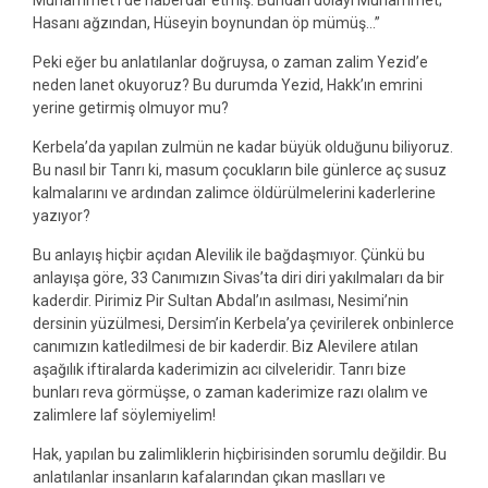
Muhammet’i de haberdar etmiş. Bundan dolayı Muhammet;
Hasanı ağzından, Hüseyin boynundan öp mümüş…”
Peki eğer bu anlatılanlar doğruysa, o zaman zalim Yezid’e
neden lanet okuyoruz? Bu durumda Yezid, Hakk’ın emrini
yerine getirmiş olmuyor mu?
Kerbela’da yapılan zulmün ne kadar büyük olduğunu biliyoruz.
Bu nasıl bir Tanrı ki, masum çocukların bile günlerce aç susuz
kalmalarını ve ardından zalimce öldürülmelerini kaderlerine
yazıyor?
Bu anlayış hiçbir açıdan Alevilik ile bağdaşmıyor. Çünkü bu
anlayışa göre, 33 Canımızın Sivas’ta diri diri yakılmaları da bir
kaderdir. Pirimiz Pir Sultan Abdal’ın asılması, Nesimi’nin
dersinin yüzülmesi, Dersim’in Kerbela’ya çevirilerek onbinlerce
canımızın katledilmesi de bir kaderdir. Biz Alevilere atılan
aşağılık iftiralarda kaderimizin acı cilveleridir. Tanrı bize
bunları reva görmüşse, o zaman kaderimize razı olalım ve
zalimlere laf söylemiyelim!
Hak, yapılan bu zalimliklerin hiçbirisinden sorumlu değildir. Bu
anlatılanlar insanların kafalarından çıkan maslları ve