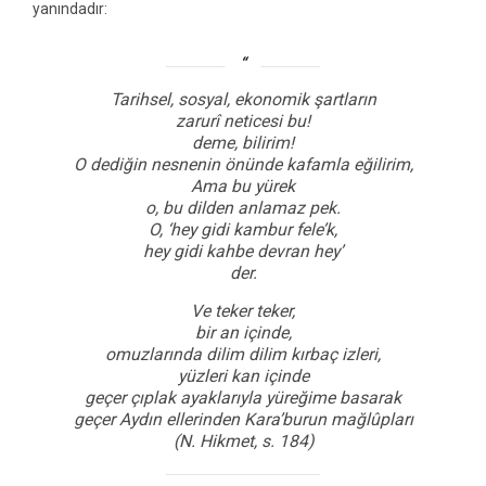
yanındadır:
Tarihsel, sosyal, ekonomik şartların
zarurî neticesi bu!
deme, bilirim!
O dediğin nesnenin önünde kafamla eğilirim,
Ama bu yürek
o, bu dilden anlamaz pek.
O, ‘hey gidi kambur fele’k,
hey gidi kahbe devran hey’
der.
Ve teker teker,
bir an içinde,
omuzlarında dilim dilim kırbaç izleri,
yüzleri kan içinde
geçer çıplak ayaklarıyla yüreğime basarak
geçer Aydın ellerinden Kara’burun mağlûpları
(N. Hikmet, s. 184)