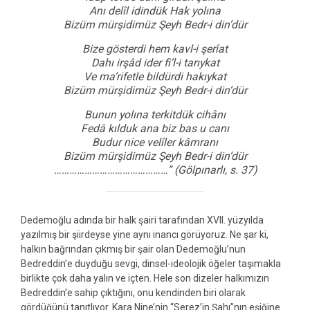
Anı delîl idindük Hak yolına
Bizüm mürşidimüz Şeyh Bedr-i din’dür
Bize gösterdi hem kavl-i şerîat
Dahı irşâd ider fi’l-i tarıykat
Ve ma’rifetle bildürdi hakıykat
Bizüm mürşidimüz Şeyh Bedr-i din’dür
Bunun yolına terkitdük cihânı
Fedâ kılduk ana biz bas u canı
Budur nice velîler kâmranı
Bizüm mürşidimüz Şeyh Bedr-i din’dür
………………………………………” (Gölpınarlı, s. 37)
Dedemoğlu adında bir halk şairi tarafından XVII. yüzyılda
yazılmış bir şiirdeyse yine aynı inancı görüyoruz. Ne şar ki,
halkın bağrından çıkmış bir şair olan Dedemoğlu’nun
Bedreddin’e duyduğu sevgi, dinsel-ideolojik öğeler taşımakla
birlikte çok daha yalın ve içten. Hele son dizeler halkımızın
Bedreddin’e sahip çıktığını, onu kendinden biri olarak
gördüğünü tanıtlıyor. Kara Nine’nin “Serez’in Şahı”nın eşiğine