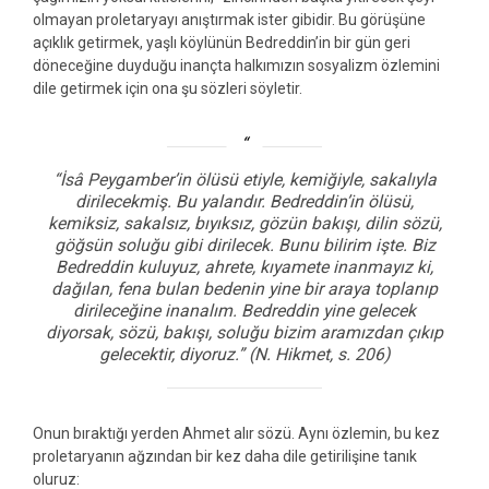
olmayan proletaryayı anıştırmak ister gibidir. Bu görüşüne
açıklık getirmek, yaşlı köylünün Bedreddin’in bir gün geri
döneceğine duyduğu inançta halkımızın sosyalizm özlemini
dile getirmek için ona şu sözleri söyletir.
“İsâ Peygamber’in ölüsü etiyle, kemiğiyle, sakalıyla
dirilecekmiş. Bu yalandır. Bedreddin’in ölüsü,
kemiksiz, sakalsız, bıyıksız, gözün bakışı, dilin sözü,
göğsün soluğu gibi dirilecek. Bunu bilirim işte. Biz
Bedreddin kuluyuz, ahrete, kıyamete inanmayız ki,
dağılan, fena bulan bedenin yine bir araya toplanıp
dirileceğine inanalım. Bedreddin yine gelecek
diyorsak, sözü, bakışı, soluğu bizim aramızdan çıkıp
gelecektir, diyoruz.”
(N. Hikmet, s. 206)
Onun bıraktığı yerden Ahmet alır sözü. Aynı özlemin, bu kez
proletaryanın ağzından bir kez daha dile getirilişine tanık
oluruz: