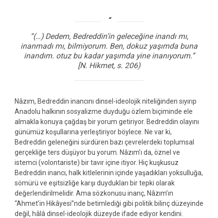
“(…) Dedem, Bedreddin’in geleceğine inandı mı,
inanmadı mı, bilmiyorum. Ben, dokuz yaşımda buna
inandım. otuz bu kadar yaşımda yine inanıyorum.”
[N. Hikmet, s. 206)
Nâzım, Bedreddin inancını dinsel-ideolojik niteliğinden sıyırıp
Anadolu halkının sosyalizme duyduğu özlem biçiminde ele
almakla konuya çağdaş bir yorum getiriyor. Bedreddin olayını
günümüz koşullarına yerleştiriyor böylece. Ne var ki,
Bedreddin geleneğini sürdüren bazı çevrelerdeki toplumsal
gerçekliğe ters düşüyor bu yorum. Nâzım’ı da, öznel ve
istemci (volontariste) bir tavır içine itiyor. Hiç kuşkusuz
Bedreddin inancı, halk kitlelerinin içinde yaşadıkları yoksulluğa,
sömürü ve eşitsizliğe karşı duydukları bir tepki olarak
değerlendirilmelidir. Ama sözkonusu inanç, Nâzım’ın
“Ahmet’in Hikâyesi”nde betimlediği gibi politik bilinç düzeyinde
değil, hâlâ dinsel-ideolojik düzeyde ifade ediyor kendini.