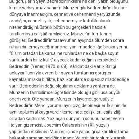
Bu görüşlerin Şeyh Bedreddin’inkilere ne denli yakın olduğunu
kimse yadsıyamaz sanırım. Münzer gibi Bedreddin’in de öbür
dünyaya inanmadığını, cennet ve cehennemi yeryüzünde
aradığını, cenneti iyilik, cehennemiyse kötülük olarak
nitelendirdiğini, üstelik bütün bu gerçekleri hadisle
tanıtlamaya çalıştığını biliyoruz. Münzer’in tümtanrıcı
görüşleri, Bedreddin’in tasavvuf anlayışında ölümden sonra
ruhun dirilemeyeceği inancına, yani maddeciliğe bırakır yerini.
“Cisim ortadan kalkarsa, ne ruhlardan ne de başka soyut
varlıklardan bir iz kalır,” diyecek kadar çağının ilersindedir
Bedreddin (Yener, 1970. s. 68). Vâridât’daki Varlık Birliği
anlayışı Tanrı’yla evreni bir sayan tümtanrıcı görüşten
kaynaklanmakla birlikte, bazı konularda düpedüz maddeciliğe
varır. Bedreddin’in doğa olgularını açıklama yöntemi de,
Münzer’in tanrıbilimsel öğretisinde olduğu gibi, usa büyük
önem verir. Öte yandan, Münzer’in kıyamet görüşüyle
Bedreddin’in Mehdî yorumu aynı çizgide birleşirler. İkisinin de
aynı toplumsal kaygı vardır temelinde: çelişkileri, eşitsizliği
ortadan kaldırmak. Yozlaşan dünyanın sonunu haber veren
İtalyan gizemcisi, Joachim Calabrais’nin (XIl. yüzyıl)
yapıtından etkilenen Münzer, içinde yaşadığı çalkantılı ortama
bakarak zamanın geldiğine inanır. Ve eşit bir toplum kurarak