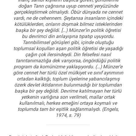
doğan Tanrı çağrısına uyup cenneti yeryüzünde
gerçekleştirmek olmalıydı. Öbür dünyada ne cennet
vardı, ne de cehennem. Şeytansa insanların içindeki
kötülüklerden, onların doymak bilmez isteklerinden
başka bir şey değildi. […) Münzer’in politik öğretisi
bu devrimci din anlayışına tıpatıp uyuyordu.
Tanrıbilimsel görüşleri gibi, içinde oluştuğu
toplumsal koşulları aşan politik öğretisi de yaşadığı
çağın çok ilersindeydi. Din felsefesi nasıl
tanrıtanımazlığa dek varıyorsa, öngördüğü politik
program da komünizme yaklaşıyordu. (…) Münzer’e
göre cennet her türlü özel mülkiyet ve sınıf ayrımının
ortadan kalktığı, toplum üyelerine yabancılaşmış
özerk devlet iktidarının bulunmadığı bir toplumdan
başka bir şey değildi. Devrime katılmayan her türlü
yetkenin varlığına son verilmeli, mallar ortak
kullanılmalı, herkes emeğini ortaya koymalı ve
toplumda tam bir eşitlik sağlanmalıydı.
(Engels,
1974, s. 79)