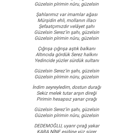
Güzelsin pîrimin nûru, güzelsin
Şahlarımız var imamlar ağası
Mürşidin ehli, mollanın illacı
Şefaatçımızdır velâyet şahı
Güzelsin Serez’in şahı, güzelsin
Güzelsin pîrimin nûru, güzelsin
Çığrışa çığrışa aştık balkanı
Altıncıda gördük Serez halkını
Yedincide yüzler sürdük sultanı
Güzelsin Serez’in şahı, güzelsin
Güzelsin pîrimin nüru, güzelsin
İndim seyreyledim, dostun durağı
Sekiz melek tutar arşın direği
Pirimin hesapsız yanar çırağı
Güzelsin Serez’in şahı, güzelsin
Güzelsin pîrimin nûru, güzelsin
DEDEMOĞLU, uyarır çırağ yakar
KARA NİNE eşiğine yüz sürer