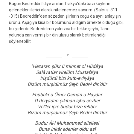
Bugün Bedreddinî diye anılan Trakya’daki bazı köylerin
gelenekleri ilerici olarak nitelenemez sanırım. (Salcı, s. 311
-315) Bedreddin’den sözeden şiirlerin çoğu da aynı anlayışın
ürünü. Aşağıya kısa bir bölümünü aldığım örnekte olduğu gibi,
bu şiirlerde Bedreddin’in yalnızca bir tekke şeyhi, Tanrı
yolunda can vermiş bir din ulusu olarak betimlendiği
söylenebilir:
“Hezaran şükr ü minnet ol Hüdâ’ya
Salâvatlar virelüm Mustafa’ya
İrişdürdi bizi kutb-evliyâya
Bizüm mürşidimüz Şeyh Bedr-i din’dür
Ebûbekr ü Ömer Osmân u Haydar
O deryâdan çıkıban işbu cevher
Vel’ler içre budur bize rehber
Bizüm mürşidimüz Şeyh Bedr-i din’dür
Budur Âl-i Muhammed silsilesi
Buna inkâr edenler oldu asî