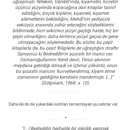
uğraşmıştı. Nitekim, Vâridât’ında, kıyametin, hicretin
üçüncü yüzyılında kopacağına dair kitaplar tasnif
edildiğini, birçok kişilerin, kıyameti, kıyamet
alâmetlerini beklediğini, Mehdî’nin yediyüzle
sekizyüz arasında zuhûr edeceğini söylediklerini
bildirmede, hicrî sekizinci yüzyıl geçtiği halde, hiç bir
şeyin olmadığını, daha binlerce yüzyıl geçse de gene
olmayacağını söylemededir. Bu sözler, bu çeşit
kitaplarla da, bu çeşit !bilgilerle de uğraştığını itiraftır
Sanıyoruz ki Bedreddin’in şuuraltı bir inancı var.
Osmanoğullarının fetret devri, Timur akınının
meydana getirdiği iktisadî ve içtimaî çöküntü, onun
bu şuuraltı inancını ‘kuvvetlendirmiş, kîyam etme
zamanının geldiğine kendisini inandırmıştı. (…)”
(Gölpınarlı, 1968. s. 10)
Daha ilerde de yukardaki satırları tamamlayan şu satırlar var:
“(…) Bedreddin herhalde bir inkılâb yapmak