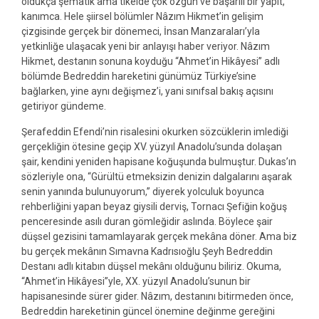
oldukça şematik ama tikelde çok özgün ve başarılı bir yapıt,
kanımca. Hele şiirsel bölümler Nâzım Hikmet’in gelişim
çizgisinde gerçek bir dönemeci, İnsan Manzaraları’yla
yetkinliğe ulaşacak yeni bir anlayışı haber veriyor. Nâzım
Hikmet, destanın sonuna koyduğu “Ahmet’in Hikâyesi” adlı
bölümde Bedreddin hareketini günümüz Türkiye’sine
bağlarken, yine aynı değişmez’i, yani sınıfsal bakış açısını
getiriyor gündeme.
Şerafeddin Efendi’nin risalesini okurken sözcüklerin imlediği
gerçekliğin ötesine geçip XV. yüzyıl Anadolu’sunda dolaşan
şair, kendini yeniden hapisane koğuşunda bulmuştur. Dukas’ın
sözleriyle ona, “Gürültü etmeksizin denizin dalgalarını aşarak
senin yanında bulunuyorum,” diyerek yolculuk boyunca
rehberliğini yapan beyaz giysili derviş, Tornacı Şefiğin koğuş
penceresinde asılı duran gömleğidir aslında. Böylece şair
düşsel gezisini tamamlayarak gerçek mekâna döner. Ama biz
bu gerçek mekânın Sımavna Kadrısıoğlu Şeyh Bedreddin
Destanı adlı kitabın düşsel mekânı olduğunu biliriz. Okuma,
“Ahmet’in Hikâyesi”yle, XX. yüzyıl Anadolu’sunun bir
hapisanesinde sürer gider. Nâzım, destanını bitirmeden önce,
Bedreddin hareketinin güncel önemine değinme gereğini