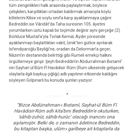
tüm zenginlikleri halk arasında paylaştırmak, böylece
çelişkileri, karşıtlıkları ortadan kaldırmak amacıyla köylü
kitlelerini Kilise ve soylu sınıfa karşı ayaklanmaya çağırır.
Bedreddin ise Vâridât’da Taha suresinin 105. âyetini
yorumlarken üstü kapalı bir biçimde değinir aynı gerçeğe (2).
Börklüce Mustafa’yla Torlak Kemal, Aydın yöresinde
ayaklanmayı başlattıkları vakit, İznik’ten gizlice ayrılarak
İsfendiyaroğlu Beyliği’ne, oradan da Deliorman’a geçer;
Nâzım’ın destanında belirttiği gibi Rumeli emekçi halkını
örgütlemeye girişir. Şeyh Bedreddin’in Abdurrahman Bıstamî’
nin Sayhat-ül Bûm Fî Havâdisir-Rûm (Rum ülkesinde gelişecek
olaylarla ilgili baykuş çığlığı) adlı yapıtının etkisinde kaldığını
söyleyen Gölpınarlı bu konuda şunları yazıyor:
“Bizce Abdürrahman-ı Bıstamî, Sayhat-ül Büm Fî
Havâdisir-Rûm adlı kita’bını Bedreddin’e okuturken,
‘sâhib-zuhûr, sâhib-hurûc’ olacağı inancını ona
aşılamıştır. Belki de, o zamanın âdetince Bedreddin,
bu kitaptan başka, ulûm-ı garîbeye ait kitaplarla da