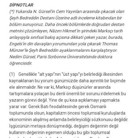
DİPNOTLAR
(*) Yukarıda N. Gürsel’in Cem Yayınları arasında çıkacak olan
Şeyh Bedreddin Destanı Üzerine adlı inceleme kitabından bir
bölüm sunuyoruz. Daha önceki bölümlerde doğrudan destan
metnini çözümleyen, Nâzım Hikmet’in şirindeki Marksçı tarih
anlayışıyla sınıfsal bakış açısına dikkati çeken yazar, burada,
Engels’in din davaşları yorumundan yola çıkarak Thomas
Münzer’le Şeyh Bedreddin ayaklanmalarını karşılaştırıyor.
Nedim Gürsel, Paris Sorbonne Üniversite’sinde doktora
öğrencisidir.
(1) Genellikle “alt yapı”nın “üst yapı”yı belirlediği ilkesinden
kaynaklanan bu yorum günümüzde daha ayrıntılı bir biçimde
ele alınmalıdır. Ne var ki, Marksçı düşünürler arasında
tartışmalara yolaçan bu denli önemli bir sorunu irdelemek bu
yazarın görevi değil. Yine de şu kısa açıklamayı yapmakta
yarar var: Gerek Batı feodalitesinde gerek Osmanlı
toplumunda olsun, kapitalizm öncesi toplumsal kuruluşlarda
ekonominin alışılmış anlamda belirleyiciliği sözkonusu değildir.
İşgücünün metaya dönüşmediği, değişim değerinin değil
kullanım değerinin egemen olduğu bu gibi toplumsal