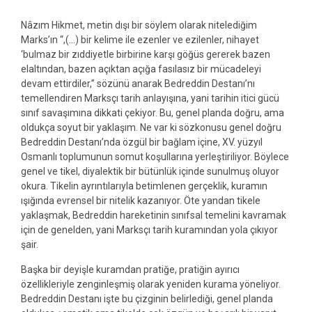
Nâzım Hikmet, metin dışı bir söylem olarak nitelediğim
Marks’ın “,(…) bir kelime ile ezenler ve ezilenler, nihayet
‘bulmaz bir zıddiyetle birbirine karşı göğüs gererek bazen
elaltından, bazen açıktan açığa fasılasız bir mücadeleyi
devam ettirdiler,” sözünü anarak Bedreddin Destanı’nı
temellendiren Marksçı tarih anlayışına, yani tarihin itici gücü
sınıf savaşımına dikkati çekiyor. Bu, genel planda doğru, ama
oldukça soyut bir yaklaşım. Ne var ki sözkonusu genel doğru
Bedreddin Destanı’nda özgül bir bağlam içine, XV. yüzyıl
Osmanlı toplumunun somut koşullarına yerleştiriliyor. Böylece
genel ve tikel, diyalektik bir bütünlük içinde sunulmuş oluyor
okura. Tikelin ayrıntılarıyla betimlenen gerçeklik, kuramın
ışığında evrensel bir nitelik kazanıyor. Öte yandan tikele
yaklaşmak, Bedreddin hareketinin sınıfsal temelini kavramak
için de genelden, yani Marksçı tarih kuramından yola çıkıyor
şair.
Başka bir deyişle kuramdan pratiğe, pratiğin ayırıcı
özellikleriyle zenginleşmiş olarak yeniden kurama yöneliyor.
Bedreddin Destanı işte bu çizginin belirlediği, genel planda