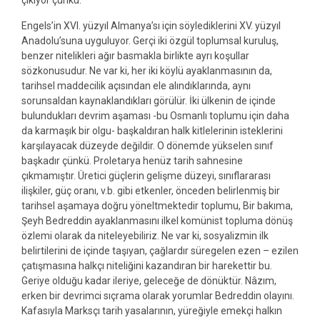
Engels’in XVI. yüzyıl Almanya’sı için söylediklerini XV. yüzyıl
Anadolu’suna uyguluyor. Gerçi iki özgül toplumsal kuruluş,
benzer nitelikleri ağır basmakla birlikte ayrı koşullar
sözkonusudur. Ne var ki, her iki köylü ayaklanmasının da,
tarihsel maddecilik açısından ele alındıklarında, aynı
sorunsaldan kaynaklandıkları görülür. İki ülkenin de içinde
bulundukları devrim aşaması -bu Osmanlı toplumu için daha
da karmaşık bir olgu- başkaldıran halk kitlelerinin isteklerini
karşılayacak düzeyde değildir. O dönemde yükselen sınıf
başkadır çünkü. Proletarya henüz tarih sahnesine
çıkmamıştır. Üretici güçlerin gelişme düzeyi, sınıflararası
ilişkiler, güç oranı, v.b. gibi etkenler, önceden belirlenmiş bir
tarihsel aşamaya doğru yöneltmektedir toplumu, Bir bakıma,
Şeyh Bedreddin ayaklanmasını ilkel komünist topluma dönüş
özlemi olarak da niteleyebiliriz. Ne var ki, sosyalizmin ilk
belirtilerini de içinde taşıyan, çağlardır süregelen ezen – ezilen
çatışmasına halkçı niteliğini kazandıran bir harekettir bu.
Geriye olduğu kadar ileriye, geleceğe de dönüktür. Nâzım,
erken bir devrimci sıçrama olarak yorumlar Bedreddin olayını.
Kafasıyla Marksçı tarih yasalarının, yüreğiyle emekçi halkın