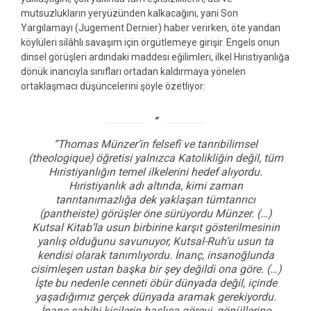
mutsuzlukların yeryüzünden kalkacağını, yani Son
Yargılamayı (Jugement Dernier) haber verirken, öte yandan
köylüleri silâhlı savaşım için örgütlemeye girişir. Engels onun
dinsel görüşleri ardındaki maddesi eğilimleri, ilkel Hıristiyanlığa
dönük inancıyla sınıfları ortadan kaldırmaya yönelen
ortaklaşmacı düşüncelerini şöyle özetliyor:
“Thomas Münzer’in felsefî ve tanrıbilimsel
(theologique) öğretisi yalnızca Katolikliğin değil, tüm
Hıristiyanlığın temel ilkelerini hedef alıyordu.
Hıristiyanlık adı altında, kimi zaman
tanrıtanımazlığa dek yaklaşan tümtanrıcı
(pantheiste) görüşler öne sürüyordu Münzer. (…)
Kutsal Kitab’la usun birbirine karşıt gösterilmesinin
yanlış olduğunu savunuyor, Kutsal-Ruh’u usun ta
kendisi olarak tanımlıyordu. İnanç, insanoğlunda
cisimleşen ustan başka bir şey değildi ona göre. (…)
İşte bu nedenle cenneti öbür dünyada değil, içinde
yaşadığımız gerçek dünyada aramak gerekiyordu.
İnanç sahibi kişilerin başlıca görevi, gönüllerine