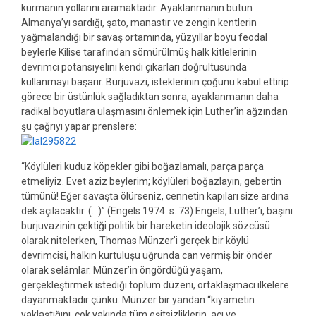
kurmanın yollarını aramaktadır. Ayaklanmanın bütün
Almanya’yı sardığı, şato, manastır ve zengin kentlerin
yağmalandığı bir savaş ortamında, yüzyıllar boyu feodal
beylerle Kilise tarafından sömürülmüş halk kitlelerinin
devrimci potansiyelini kendi çıkarları doğrultusunda
kullanmayı başarır. Burjuvazi, isteklerinin çoğunu kabul ettirip
görece bir üstünlük sağladıktan sonra, ayaklanmanın daha
radikal boyutlara ulaşmasını önlemek için Luther’in ağzından
şu çağrıyı yapar prenslere:
“Köylüleri kuduz köpekler gibi boğazlamalı, parça parça
etmeliyiz. Evet aziz beylerim; köylüleri boğazlayın, gebertin
tümünü! Eğer savaşta ölürseniz, cennetin kapıları size ardına
dek açılacaktır. (…)” (Engels 1974. s. 73) Engels, Luther’i, başını
burjuvazinin çektiği politik bir hareketin ideolojik sözcüsü
olarak nitelerken, Thomas Münzer’i gerçek bir köylü
devrimcisi, halkın kurtuluşu uğrunda can vermiş bir önder
olarak selâmlar. Münzer’in öngördüğü yaşam,
gerçekleştirmek istediği toplum düzeni, ortaklaşmacı ilkelere
dayanmaktadır çünkü. Münzer bir yandan “kıyametin
yaklaştığını, çok yakında tüm eşitsizliklerin, acı ve