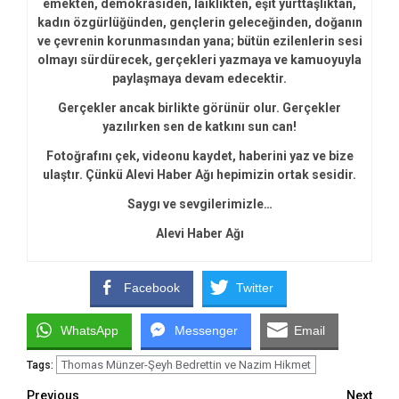
emekten, demokrasiden, laiklikten, eşit yurttaşlıktan,
kadın özgürlüğünden, gençlerin geleceğinden, doğanın
ve çevrenin korunmasından yana; bütün ezilenlerin sesi
olmayı sürdürecek, gerçekleri yazmaya ve kamuoyuyla
paylaşmaya devam edecektir.
Gerçekler ancak birlikte görünür olur. Gerçekler
yazılırken sen de katkını sun can!
Fotoğrafını çek, videonu kaydet, haberini yaz ve bize
ulaştır. Çünkü Alevi Haber Ağı hepimizin ortak sesidir.
Saygı ve sevgilerimizle…
Alevi Haber Ağı
Facebook
Twitter
WhatsApp
Messenger
Email
Thomas Münzer-Şeyh Bedrettin ve Nazim Hikmet
Tags:
Previous
Next