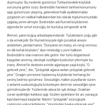
duymuştur. Bu nedenle günümüz Türkiye’sindeki köylülük
sorununa getirir sözü. Bedreddin hareketi tarihsel konumunu
aşıp günümüze ulaşmış, geleneksel halk ayaklanmaları
çizgisinin en radikal halkalarından biri olarak toplumumuzdaki
çağdaş yerini almıştır. Bedreddin adı Rumeli köylülerinin
ağzında bir umut sözcüğü, bir kurtuluş simgesidir artık.
Ahmet, şairin koğuş arkadaşlarındandır. Tutukluların çoğu gibi
o da emekçidir. Bir Rumeli köyüyle ilgili çocukluk anısını
anlatırken, jandarmanın, “Dünyanın en inatçı, en vergi vermez,
en dik kafalı köylüleri,” diye nitelediği o yöre halkının
Bedreddin’e olan inancını dile getirir. Her türlü doğaötesel
kaygıdan arınmış, ideolojik özelliğini büsbütün yitirmiştir bu
inanç. Ahmet’le dedesini evinde ağarlayan yaşlı köylü, “O
gelecek yine,”, der, “Çırılçıplak ağaca asılan çırılçıplak gelecek
yine.” Ocağın çevresine toplanmış köylülerde herhangi bir
sevinç belirtisi görülmez. Sessizliğin, halkın yüzyıllardır süren
o anlamlı suskunluğuyla bütünleşen derin bir sessizliğin içine
gömülmüşlerdir. Yüzlerinde alaca bir ışık dolaşır. Ocaktan
vuran aydınlığın katıksız ışığı. Gözleri aydınlanır bir an; yavaşça
kıpırdanmaya başlarlar. Nâzım “çırılçıplak” sözcüğüyle
çağımızın yoksul kitlelerini, “zincirinden başka yitirecek şeyi”