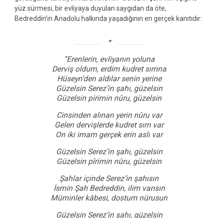
yüz sürmesi, bir evliyaya duyulan saygıdan da öte,
Bedreddin’in Anadolu halkında yaşadığının en gerçek kanıtıdır:
“Erenlerin, evliyanın yoluna
Derviş oldum, erdim kudret sırrına
Hüseyn’den aldılar senin yerine
Güzelsin Serez’in şahı, güzelsin
Güzelsin pirimin nûru, güzelsin
Cinsinden alınan yerin nûru var
Gelen dervişlerde kudret sırrı var
On iki imam gerçek erin aslı var
Güzelsin Serez’in şahı, güzelsin
Güzelsin pîrimin nûru, güzelsin
Şahlar içinde Serez’in şahısın
İsmin Şah Bedreddin, ilim varısın
Müminler kâbesi, dostum nürusun
Güzelsin Serez’in şahı, güzelsin