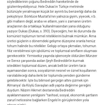
söylediklerinin çoğunu Bedreddin hareketinde de
gözlemleyebiliyoruz. Hele Dukas’ın Türkçe metninde
bütünüyle yeralmayan küçük bir ayrıntı bu benzerliği daha da
pekiştiriyor. Börklüce Mustafa’nın yalnızca giyim, yiyecek, v:b.
gibi malların değil; araba ve atların, yani o zamanın üretim
araçlarının da ortaklaşa ‘kullanılmasından yana olduğunu
yazıyor Dukas (Dukas, s. 393). Diyeceğim, her iki durumda da
komünist toplumun temel niteliklerini bulmak mümkün. Ama
üretici güçlerin o dönemdeki gelişme düzeyine oranla henüz
tohum halinde bu nitelikler. Gelişip ortaya çıkmaları, tohumun
filiz verebilmesi için işbölümü ve toplumsal sınıfların oluşması
gerekecektir. Yirmisekiz yaşında işkenceyle öldürülen Münzer
ve Serez çarşısında asılan Şeyh Bedreddin’in kurmak
istedikleri toplumsal düzen, ancak belli bir üretim tarzı
aşamasından sonra, sosyalizmin nesnel ve öznel koşullarının
varolabileceği daha ilerki bir toplumda yeniden gündeme
gelebilecektir. İşte bu bilimsel gerçeğin altını çizmek için
Almanya’ da Köylü Savaşları adlı yapıta değinme gereğini
duydum. Nâzım Hikmet destanında Bedreddin
ayaklanmasının yenilgisini “tarihsel, sosyal, ekonomik şartların
zarurî neticesine bağlarken Engels’in görüşlerinden yola
çıkıyor çünkü.