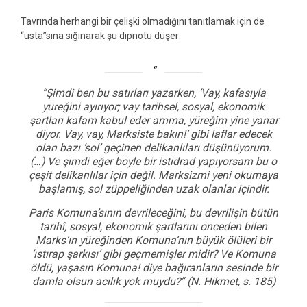
Tavrında herhangi bir çelişki olmadığını tanıtlamak için de
“usta”sına sığınarak şu dipnotu düşer:
“Şimdi ben bu satırları yazarken, ‘Vay, kafasıyla
yüreğini ayırıyor; vay tarihsel, sosyal, ekonomik
şartları kafam kabul eder amma, yüreğim yine yanar
diyor. Vay, vay, Marksiste bakın!’ gibi laflar edecek
olan bazı ‘sol’ geçinen delikanlıları düşünüyorum.
(…) Ve şimdi eğer böyle bir istidrad yapıyorsam bu o
çeşit delikanlılar için değil. Marksizmi yeni okumaya
başlamış, sol züppeliğinden uzak olanlar içindir.
Paris Komuna’sının devrileceğini, bu devrilişin bütün
tarihî, sosyal, ekonomik şartlarını önceden bilen
Marks’ın yüreğinden Komuna’nın büyük ölüleri bir
‘ıstırap şarkısı’ gibi geçmemişler midir? Ve Komuna
öldü, yaşasın Komuna! diye bağıranların sesinde bir
damla olsun acılık yok muydu?”
(N. Hikmet, s. 185)