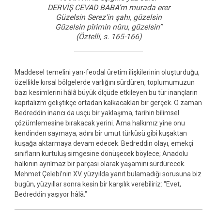
DERVİŞ CEVAD BABA’m murada erer
Güzelsin Serez’in şahı, güzelsin
Güzelsin pîrimin nûru, güzelsin”
(Öztelli, s. 165-166)
Maddesel temelini yarı-feodal üretim ilişkilerinin oluşturduğu,
özellikle kırsal bölgelerde varlığını sürdüren, toplumumuzun
bazı kesimlerini hâlâ büyük ölçüde etkileyen bu tür inançların
kapitalizm geliştikçe ortadan kalkacakları bir gerçek. O zaman
Bedreddin inancı da usçu bir yaklaşıma, tarihin bilimsel
çözümlemesine bırakacak yerini. Ama halkımız yine onu
kendinden saymaya, adını bir umut türküsü gibi kuşaktan
kuşağa aktarmaya devam edecek. Bedreddin olayı, emekçi
sınıfların kurtuluş simgesine dönüşecek böylece; Anadolu
halkının ayrılmaz bir parçası olarak yaşamını sürdürecek.
Mehmet Çelebi’nin XV. yüzyılda yanıt bulamadığı sorusuna biz
bugün, yüzyıllar sonra kesin bir karşılık verebiliriz: “Evet,
Bedreddin yaşıyor hâlâ.”