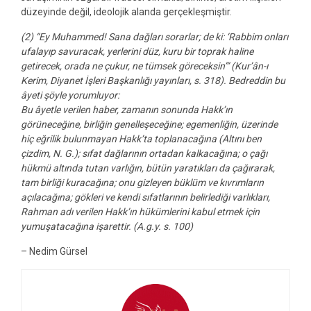
düzeyinde değil, ideolojik alanda gerçekleşmiştir.
(2) “Ey Muhammed! Sana dağları sorarlar; de ki: ‘Rabbim onları
ufalayıp savuracak, yerlerini düz, kuru bir toprak haline
getirecek, orada ne çukur, ne tümsek göreceksin’” (Kur’ân-ı
Kerim, Diyanet İşleri Başkanlığı yayınları, s. 318). Bedreddin bu
âyeti şöyle yorumluyor:
Bu âyetle verilen haber, zamanın sonunda Hakk’ın
görüneceğine, birliğin genelleşeceğine; egemenliğin, üzerinde
hiç eğrilik bulunmayan Hakk’ta toplanacağına (Altını ben
çizdim, N. G.); sıfat dağlarının ortadan kalkacağına; o çağı
hükmü altında tutan varlığın, bütün yaratıkları da çağırarak,
tam birliği kuracağına; onu gizleyen büklüm ve kıvrımların
açılacağına; gökleri ve kendi sıfatlarının belirlediği varlıkları,
Rahman adı verilen Hakk’ın hükümlerini kabul etmek için
yumuşatacağına işarettir. (A.g.y. s. 100)
– Nedim Gürsel