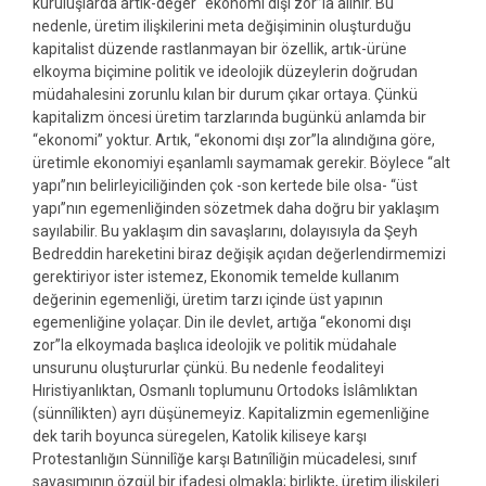
kuruluşlarda artık-değer “ekonomi dışı zor”la alınır. Bu
nedenle, üretim ilişkilerini meta değişiminin oluşturduğu
kapitalist düzende rastlanmayan bir özellik, artık-ürüne
elkoyma biçimine politik ve ideolojik düzeylerin doğrudan
müdahalesini zorunlu kılan bir durum çıkar ortaya. Çünkü
kapitalizm öncesi üretim tarzlarında bugünkü anlamda bir
“ekonomi” yoktur. Artık, “ekonomi dışı zor”la alındığına göre,
üretimle ekonomiyi eşanlamlı saymamak gerekir. Böylece “alt
yapı”nın belirleyiciliğinden çok -son kertede bile olsa- “üst
yapı”nın egemenliğinden sözetmek daha doğru bir yaklaşım
sayılabilir. Bu yaklaşım din savaşlarını, dolayısıyla da Şeyh
Bedreddin hareketini biraz değişik açıdan değerlendirmemizi
gerektiriyor ister istemez, Ekonomik temelde kullanım
değerinin egemenliği, üretim tarzı içinde üst yapının
egemenliğine yolaçar. Din ile devlet, artığa “ekonomi dışı
zor”la elkoymada başlıca ideolojik ve politik müdahale
unsurunu oluştururlar çünkü. Bu nedenle feodaliteyi
Hıristiyanlıktan, Osmanlı toplumunu Ortodoks İslâmlıktan
(sünnîlikten) ayrı düşünemeyiz. Kapitalizmin egemenliğine
dek tarih boyunca süregelen, Katolik kiliseye karşı
Protestanlığın Sünnilîğe karşı Batınîliğin mücadelesi, sınıf
savaşımının özgül bir ifadesi olmakla; birlikte, üretim ilişkileri