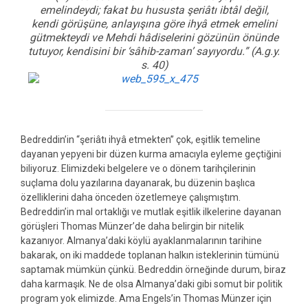
emelindeydi; fakat bu hususta şeriâtı ibtâl değil,
kendi görüşüne, anlayışına göre ihyâ etmek emelini
gütmekteydi ve Mehdi hâdiselerini gözünün önünde
tutuyor, kendisini bir ‘sâhib-zaman’ sayıyordu.”
(A.g.y.
s. 40)
Bedreddin’in “şeriâtı ihyâ etmekten” çok, eşitlik temeline
dayanan yepyeni bir düzen kurma amacıyla eyleme geçtiğini
biliyoruz. Elimizdeki belgelere ve o dönem tarihçilerinin
suçlama dolu yazılarına dayanarak, bu düzenin başlıca
özelliklerini daha önceden özetlemeye çalışmıştım.
Bedreddin’in mal ortaklığı ve mutlak eşitlik ilkelerine dayanan
görüşleri Thomas Münzer’de daha belirgin bir nitelik
kazanıyor. Almanya’daki köylü ayaklanmalarının tarihine
bakarak, on iki maddede toplanan halkın isteklerinin tümünü
saptamak mümkün çünkü. Bedreddin örneğinde durum, biraz
daha karmaşık. Ne de olsa Almanya’daki gibi somut bir politik
program yok elimizde. Ama Engels’in Thomas Münzer için