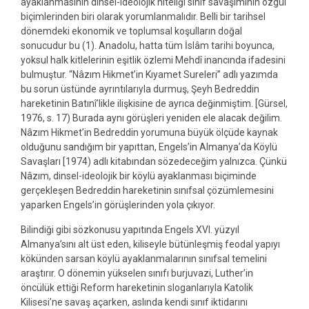
ayaklanmasının dinsel-ideolojik niteliği sınıf savaşımının özgül
biçimlerinden biri olarak yorumlanmalıdır. Belli bir tarihsel
dönemdeki ekonomik ve toplumsal koşulların doğal
sonucudur bu (1). Anadolu, hatta tüm İslâm tarihi boyunca,
yoksul halk kitlelerinin eşitlik özlemi Mehdî inancında ifadesini
bulmuştur. “Nâzım Hikmet’in Kıyamet Sureleri” adlı yazımda
bu sorun üstünde ayrıntılarıyla durmuş, Şeyh Bedreddin
hareketinin Batınî’likle ilişkisine de ayrıca değinmiştim. [Gürsel,
1976, s. 17) Burada aynı görüşleri yeniden ele alacak değilim.
Nâzım Hikmet’in Bedreddin yorumuna büyük ölçüde kaynak
olduğunu sandığım bir yapıttan, Engels’in Almanya’da Köylü
Savaşları [1974) adlı kitabından sözedeceğim yalnızca. Çünkü
Nâzım, dinsel-ideolojik bir köylü ayaklanması biçiminde
gerçekleşen Bedreddin hareketinin sınıfsal çözümlemesini
yaparken Engels’in görüşlerinden yola çıkıyor.
Bilindiği gibi sözkonusu yapıtında Engels XVI. yüzyıl
Almanya’sını alt üst eden, kiliseyle bütünleşmiş feodal yapıyı
kökünden sarsan köylü ayaklanmalarının sınıfsal temelini
araştırır. O dönemin yükselen sınıfı burjuvazi, Luther’in
öncülük ettiği Reform hareketinin sloganlarıyla Katolik
Kilisesi’ne savaş açarken, aslında kendi sınıf iktidarını