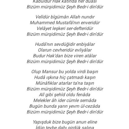
Kabûldür Hak katında her duâsı
Bizüm mürşidimüz Şeyh Bedr-i din’dür
Velîdür bîgümân Allah nurıdır
Muhammed Mustafâ’nın enveridür
Velâyet leşkeri ser-defteridür
Bizüm mürşidimüz Şeyh Bedr-i din’dür
Hudâ’nın sevdüğidir enbiyâlar
Olarun cevheridür evliyâlar
Budur Hak’dan bize viren atâlar
Bizüm mürşidimüz Şeyh Bedr-i din’dür
Olup Mansur bu yolda virdi başın
Hudâ ışkına hiç çatmadı kaşın
Münâfıklar atarlar ta’na taşın
Bizüm mürşidimüz Şeyh Bedr-i din’dür
Alî gibi şehîd oldu fenâda
Melekler âh ider cümle semâda
Bugün bunda yarın yevm ül-cezâda
Bizüm mürşidimüz Şeyh Bedr-i din’dür
Yapışduk bize bugün anun eline
İdüp tevbe dahı girdük şalına