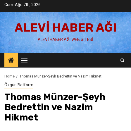
Skip
Cum. Ağu 7th, 2026
to
content
ALEVI HABER AĞI
ALEVI HABER AĞI WEB SITESI
Primary
Menu
Home
Thomas Münzer-Şeyh Bedrettin ve Nazim Hikmet
Özgür Platform
Thomas Münzer-Şeyh
Bedrettin ve Nazim
Hikmet