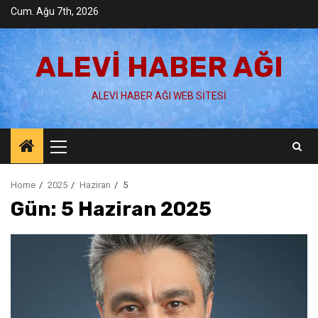
Skip
Cum. Ağu 7th, 2026
to
content
ALEVI HABER AĞI
ALEVI HABER AĞI WEB SITESI
Primary
Menu
Home
2025
Haziran
5
Gün:
5 Haziran 2025