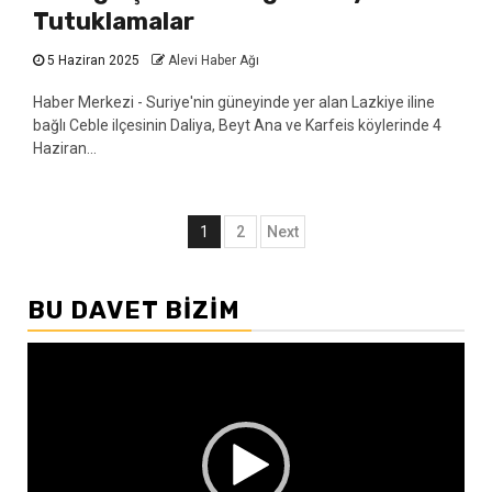
Tutuklamalar
5 Haziran 2025
Alevi Haber Ağı
Haber Merkezi - Suriye'nin güneyinde yer alan Lazkiye iline
bağlı Ceble ilçesinin Daliya, Beyt Ana ve Karfeis köylerinde 4
Haziran...
Yazı
1
2
Next
sayfalandırması
BU DAVET BIZIM
Video
oynatıcı