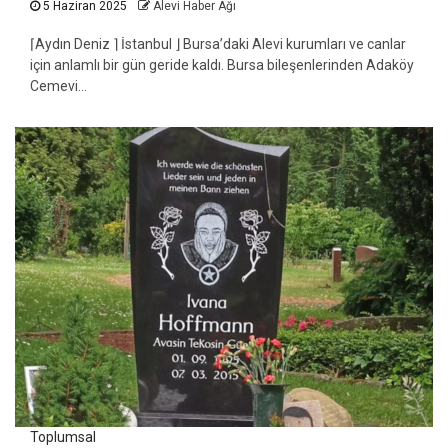
5 Haziran 2025
Alevi Haber Ağı
⌈Aydın Deniz ⌉ İstanbul ⌋ Bursa’daki Alevi kurumları ve canlar
için anlamlı bir gün geride kaldı. Bursa bileşenlerinden Adaköy
Cemevi...
Toplumsal