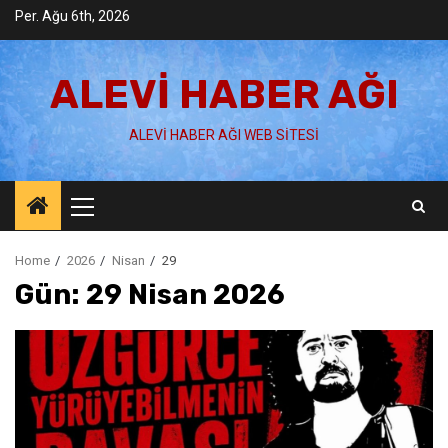
Skip
Per. Ağu 6th, 2026
to
content
ALEVI HABER AĞI
ALEVI HABER AĞI WEB SITESI
Primary
Menu
Home
2026
Nisan
29
Gün:
29 Nisan 2026