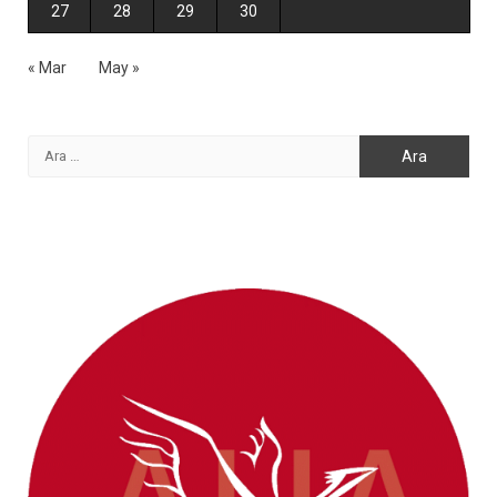
27
28
29
30
« Mar
May »
Arama: