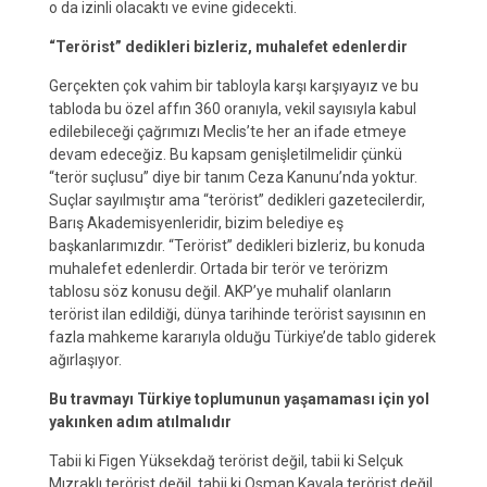
o da izinli olacaktı ve evine gidecekti.
“Terörist” dedikleri bizleriz, muhalefet edenlerdir
Gerçekten çok vahim bir tabloyla karşı karşıyayız ve bu
tabloda bu özel affın 360 oranıyla, vekil sayısıyla kabul
edilebileceği çağrımızı Meclis’te her an ifade etmeye
devam edeceğiz. Bu kapsam genişletilmelidir çünkü
“terör suçlusu” diye bir tanım Ceza Kanunu’nda yoktur.
Suçlar sayılmıştır ama “terörist” dedikleri gazetecilerdir,
Barış Akademisyenleridir, bizim belediye eş
başkanlarımızdır. “Terörist” dedikleri bizleriz, bu konuda
muhalefet edenlerdir. Ortada bir terör ve terörizm
tablosu söz konusu değil. AKP’ye muhalif olanların
terörist ilan edildiği, dünya tarihinde terörist sayısının en
fazla mahkeme kararıyla olduğu Türkiye’de tablo giderek
ağırlaşıyor.
Bu travmayı Türkiye toplumunun yaşamaması için yol
yakınken adım atılmalıdır
Tabii ki Figen Yüksekdağ terörist değil, tabii ki Selçuk
Mızraklı terörist değil, tabii ki Osman Kavala terörist değil,