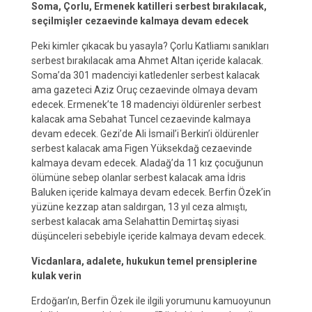
Soma, Çorlu, Ermenek katilleri serbest bırakılacak,
seçilmişler cezaevinde kalmaya devam edecek
Peki kimler çıkacak bu yasayla? Çorlu Katliamı sanıkları
serbest bırakılacak ama Ahmet Altan içeride kalacak.
Soma’da 301 madenciyi katledenler serbest kalacak
ama gazeteci Aziz Oruç cezaevinde olmaya devam
edecek. Ermenek’te 18 madenciyi öldürenler serbest
kalacak ama Sebahat Tuncel cezaevinde kalmaya
devam edecek. Gezi’de Ali İsmail’i Berkin’i öldürenler
serbest kalacak ama Figen Yüksekdağ cezaevinde
kalmaya devam edecek. Aladağ’da 11 kız çocuğunun
ölümüne sebep olanlar serbest kalacak ama İdris
Baluken içeride kalmaya devam edecek. Berfin Özek’in
yüzüne kezzap atan saldırgan, 13 yıl ceza almıştı,
serbest kalacak ama Selahattin Demirtaş siyasi
düşünceleri sebebiyle içeride kalmaya devam edecek.
Vicdanlara, adalete, hukukun temel prensiplerine
kulak verin
Erdoğan’ın, Berfin Özek ile ilgili yorumunu kamuoyunun