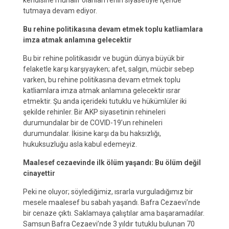
kendisine muhalif olanları rehin siyasetiyle içeride
tutmaya devam ediyor.
Bu rehine politikasına devam etmek toplu katliamlara
imza atmak anlamına gelecektir
Bu bir rehine politikasıdır ve bugün dünya büyük bir
felaketle karşı karşıyayken; afet, salgın, mücbir sebep
varken, bu rehine politikasına devam etmek toplu
katliamlara imza atmak anlamına gelecektir ısrar
etmektir. Şu anda içerideki tutuklu ve hükümlüler iki
şekilde rehinler. Bir AKP siyasetinin rehineleri
durumundalar bir de COVID-19’un rehineleri
durumundalar. İkisine karşı da bu haksızlığı,
hukuksuzluğu asla kabul edemeyiz.
Maalesef cezaevinde ilk ölüm yaşandı: Bu ölüm değil
cinayettir
Peki ne oluyor; söylediğimiz, ısrarla vurguladığımız bir
mesele maalesef bu sabah yaşandı. Bafra Cezaevi’nde
bir cenaze çıktı. Saklamaya çalıştılar ama başaramadılar.
Samsun Bafra Cezaevi’nde 3 yıldır tutuklu bulunan 70