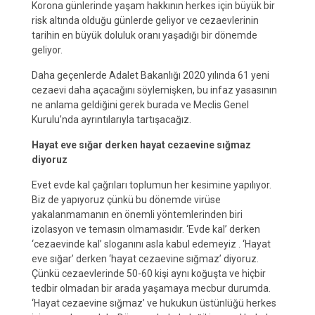
Korona günlerinde yaşam hakkının herkes için büyük bir
risk altında olduğu günlerde geliyor ve cezaevlerinin
tarihin en büyük doluluk oranı yaşadığı bir dönemde
geliyor.
Daha geçenlerde Adalet Bakanlığı 2020 yılında 61 yeni
cezaevi daha açacağını söylemişken, bu infaz yasasının
ne anlama geldiğini gerek burada ve Meclis Genel
Kurulu’nda ayrıntılarıyla tartışacağız.
Hayat eve sığar derken hayat cezaevine sığmaz
diyoruz
Evet evde kal çağrıları toplumun her kesimine yapılıyor.
Biz de yapıyoruz çünkü bu dönemde virüse
yakalanmamanın en önemli yöntemlerinden biri
izolasyon ve temasın olmamasıdır. ‘Evde kal’ derken
‘cezaevinde kal’ sloganını asla kabul edemeyiz . ‘Hayat
eve sığar’ derken ‘hayat cezaevine sığmaz’ diyoruz.
Çünkü cezaevlerinde 50-60 kişi aynı koğuşta ve hiçbir
tedbir olmadan bir arada yaşamaya mecbur durumda.
‘Hayat cezaevine sığmaz’ ve hukukun üstünlüğü herkes