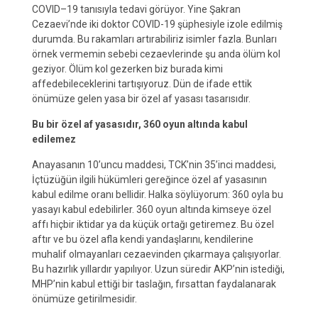
COVID–19 tanısıyla tedavi görüyor. Yine Şakran
Cezaevi’nde iki doktor COVID-19 şüphesiyle izole edilmiş
durumda. Bu rakamları artırabiliriz isimler fazla. Bunları
örnek vermemin sebebi cezaevlerinde şu anda ölüm kol
geziyor. Ölüm kol gezerken biz burada kimi
affedebileceklerini tartışıyoruz. Dün de ifade ettik
önümüze gelen yasa bir özel af yasası tasarısıdır.
Bu bir özel af yasasıdır, 360 oyun altında kabul
edilemez
Anayasanın 10’uncu maddesi, TCK’nin 35’inci maddesi,
İçtüzüğün ilgili hükümleri gereğince özel af yasasının
kabul edilme oranı bellidir. Halka söylüyorum: 360 oyla bu
yasayı kabul edebilirler. 360 oyun altında kimseye özel
affı hiçbir iktidar ya da küçük ortağı getiremez. Bu özel
aftır ve bu özel afla kendi yandaşlarını, kendilerine
muhalif olmayanları cezaevinden çıkarmaya çalışıyorlar.
Bu hazırlık yıllardır yapılıyor. Uzun süredir AKP’nin istediği,
MHP’nin kabul ettiği bir taslağın, fırsattan faydalanarak
önümüze getirilmesidir.