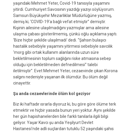
yaşındaki Mehmet Yeter, Covid-19 tanısıyla yaşamını
yitirdi. Cumhuriyet Savcısının yazdığı yazıyı söylüyorum.
Samsun Büyükşehir Mezarlıklar Müdürlüğüne yazmış,
demiş ki; ‘COVID-19’a bağlı vefat etmiştir” demiştir.
Kişinin ailesine ulaşılmadığını yazmışlar ama ailesine
ulaşma çabası gösterilmemiş, çünkü oğlu açıklama yaptı.
‘Bize hiçbir şekilde ulaşılmadı’ dedi. “Şahsın bulaşıcı
hastalık sebebiyle yaşamını yitirmesi sebebiyle savcılık
‘morg gibi ortak kullanım alanlarında uzun süre
bekletilmesinin toplum sağlığını riske atmasına sebep
olduğu için bekletilmeden defnedilmesi” talebi
iletilmiştir”. Evet Mehmet Yeter, cezaevinde çıkan Korona
salgını nedeniyle yaşanan ilk ölümdür. Bu ölüm değil
cinayettir.
Şu anda cezaevlerinde ölüm kol geziyor
Biz iki haftadır ısrarla diyoruz ki, bu göre göre ölüme terk
etmektir ve hiçbir yasada bunun yeri yoktur. Aynı şekilde
her gün hapishanelerden bile farklı tanılarla ilgili bilgi
geliyor. Yaşar Kavcı şu anda Yeşilyurt Devlet
Hastanesi’nde adli suçlardan tutuklu 52 yaşındaki şahıs