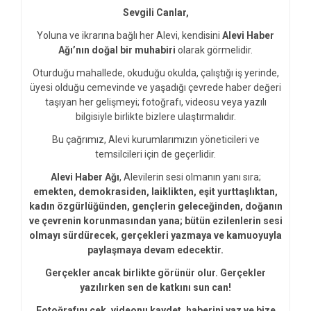
Sevgili Canlar,
Yoluna ve ikrarına bağlı her Alevi, kendisini
Alevi Haber
Ağı’nın doğal bir muhabiri
olarak görmelidir.
Oturduğu mahallede, okuduğu okulda, çalıştığı iş yerinde,
üyesi olduğu cemevinde ve yaşadığı çevrede haber değeri
taşıyan her gelişmeyi; fotoğrafı, videosu veya yazılı
bilgisiyle birlikte bizlere ulaştırmalıdır.
Bu çağrımız, Alevi kurumlarımızın yöneticileri ve
temsilcileri için de geçerlidir.
Alevi Haber Ağı
, Alevilerin sesi olmanın yanı sıra;
emekten, demokrasiden, laiklikten, eşit yurttaşlıktan,
kadın özgürlüğünden, gençlerin geleceğinden, doğanın
ve çevrenin korunmasından yana; bütün ezilenlerin sesi
olmayı sürdürecek, gerçekleri yazmaya ve kamuoyuyla
paylaşmaya devam edecektir.
Gerçekler ancak birlikte görünür olur. Gerçekler
yazılırken sen de katkını sun can!
Fotoğrafını çek, videonu kaydet, haberini yaz ve bize