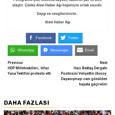
ulaştır. Çünkü Alevi Haber Ağı hepimizin ortak sesidir.
Saygı ve sevgilerimizle…
Alevi Haber Ağı
Facebook
Twitter
WhatsApp
Messenger
Email
Continue
Previous
Next
HDP Milletvekilleri, İnfaz
Hacı Bektaş Dergahı
Reading
Yasa Teklifini protesto etti.
Postnisini Veliyettin Ulusoy:
Dayanışmayı canı gönülden
hayata geçirelim
DAHA FAZLASI