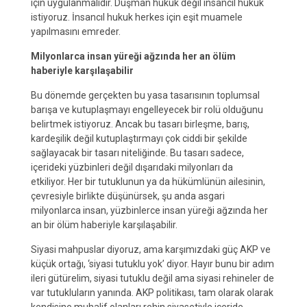
için uygulanmalıdır. Düşman hukuk değil insancıl hukuk
istiyoruz. İnsancıl hukuk herkes için eşit muamele
yapılmasını emreder.
Milyonlarca insan yüreği ağzında her an ölüm
haberiyle karşılaşabilir
Bu dönemde gerçekten bu yasa tasarısının toplumsal
barışa ve kutuplaşmayı engelleyecek bir rolü olduğunu
belirtmek istiyoruz. Ancak bu tasarı birleşme, barış,
kardeşilik değil kutuplaştırmayı çok ciddi bir şekilde
sağlayacak bir tasarı niteliğinde. Bu tasarı sadece,
içerideki yüzbinleri değil dışarıdaki milyonları da
etkiliyor. Her bir tutuklunun ya da hükümlünün ailesinin,
çevresiyle birlikte düşünürsek, şu anda asgari
milyonlarca insan, yüzbinlerce insan yüreği ağzında her
an bir ölüm haberiyle karşılaşabilir.
Siyasi mahpuslar diyoruz, ama karşımızdaki güç AKP ve
küçük ortağı, ‘siyasi tutuklu yok’ diyor. Hayır bunu bir adım
ileri gütürelim, siyasi tutuklu değil ama siyasi rehineler de
var tutukluların yanında. AKP politikası, tam olarak olarak