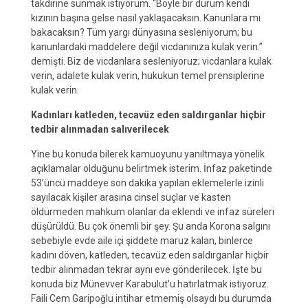
takdirine sunmak istiyorum. “Böyle bir durum kendi
kızının başına gelse nasıl yaklaşacaksın. Kanunlara mı
bakacaksın? Tüm yargı dünyasına sesleniyorum; bu
kanunlardaki maddelere değil vicdanınıza kulak verin.”
demişti. Biz de vicdanlara sesleniyoruz; vicdanlara kulak
verin, adalete kulak verin, hukukun temel prensiplerine
kulak verin.
Kadınları katleden, tecavüz eden saldırganlar hiçbir
tedbir alınmadan salıverilecek
Yine bu konuda bilerek kamuoyunu yanıltmaya yönelik
açıklamalar olduğunu belirtmek isterim. İnfaz paketinde
53’üncü maddeye son dakika yapılan eklemelerle izinli
sayılacak kişiler arasına cinsel suçlar ve kasten
öldürmeden mahkum olanlar da eklendi ve infaz süreleri
düşürüldü. Bu çok önemli bir şey. Şu anda Korona salgını
sebebiyle evde aile içi şiddete maruz kalan, binlerce
kadını döven, katleden, tecavüz eden saldırganlar hiçbir
tedbir alınmadan tekrar aynı eve gönderilecek. İşte bu
konuda biz Münevver Karabulut’u hatırlatmak istiyoruz.
Faili Cem Garipoğlu intihar etmemiş olsaydı bu durumda