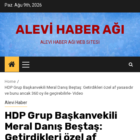
Skip
Paz. Ağu 9th, 2026
to
content
ALEVI HABER AĞI
ALEVI HABER AĞI WEB SITESI
Primary
Menu
Home
HDP Grup Başkanvekili Meral Danış Beştaş: Getirdikleri özel af yasasıdır
ve bunu ancak 360 oy ile geçirebilirle- Video
Alevi Haber
HDP Grup Başkanvekili
Meral Danış Beştaş:
Getirdikleri özel af