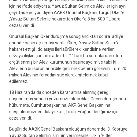
için ne ifade ediyorsa, Yavuz Sultan Selim de Aleviler için aynı
şeyi ifade ediyor’ diyen AABK Onursal Başkanı Turgut Öker’e
,Yavuz Sultan Selim‘e hakaretten Öker’e 8 bin 500 TL para
cezası verildi.
Onursal Başkan Öker duruşma sonuçlandıktan sonra adliye
önünde basın açıklması yaptı. Öker, Yavuz Sultan Selim’e
hakaret ettiği iddiasıysı ileri sürülerek kendisine verilen
cezaya ilişkin şunları ifade etti. ” “Tüm bu sorunlardan ötürü
örgütlenmiş bir Alevi kurumunun başındaydım ve tabii ki
Alevilerin bu sorunlarını dile getirmek benim görevim. Tüm 20
milyon Alevinin feryadını suç olarak nitelemek kabul
edilemez.
18 Haziran’da da önceden karar altına alınmış gereği
düşünülmüş sonucu yüzümüze aktardılar. Geçen duruşmada
hükümete, Cumhurbaşkanına, AKP Genel Başkanı’na
eleştirilerimizden dolayı, katil, hırsız Eroğan dediğimiz için
ceza verildi.
Bugün de AABK Genel Başkanı olduğum dönemde, 3. Köprüye
Yavuz Sultan Selim’in isminin verilmesine ilişkin ‘Hitler