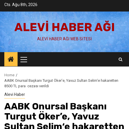
Skip
Cts. Ağu 8th, 2026
to
content
ALEVI HABER AĞI
ALEVI HABER AĞI WEB SITESI
Primary
Menu
Home
AABK Onursal Başkanı Turgut Öker’e, Yavuz Sultan Selim‘e hakaretten
8500 TL para cezası verildi
Alevi Haber
AABK Onursal Başkanı
Turgut Öker’e, Yavuz
Sultan Selim‘e hakaretten