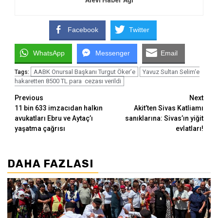
Alevi Haber Ağı
Facebook
Twitter
WhatsApp
Messenger
Email
AABK Onursal Başkanı Turgut Öker’e
Yavuz Sultan Selim‘e
Tags:
hakaretten 8500 TL para cezası verildi
Continue
Previous
Next
11 bin 633 imzacıdan halkın
Akit’ten Sivas Katliamı
Reading
avukatları Ebru ve Aytaç’ı
sanıklarına: Sivas’ın yiğit
yaşatma çağrısı
evlatları!
DAHA FAZLASI