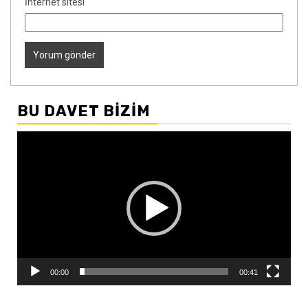
İnternet sitesi
BU DAVET BIZIM
Video
oynatıcı
00:00
00:41