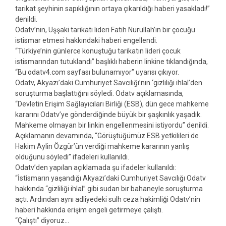
tarikat şeyhinin sapıklığının ortaya çıkarıldığı haberi yasakladı!”
denildi.
Odatv’nin, Uşşaki tarikatı lideri Fatih Nurullah’ın bir çocuğu
istismar etmesi hakkındaki haberi engellendi.
“Türkiye’nin günlerce konuştuğu tarikatın lideri çocuk
istismarından tutuklandı” başlıklı haberin linkine tıklandığında,
“Bu
odatv4.com
sayfası bulunamıyor” uyarısı çıkıyor.
Odatv, Akyazı’daki Cumhuriyet Savcılığı’nın ‘gizliliği ihlal’den
soruşturma başlattığını söyledi. Odatv açıklamasında,
“Devletin Erişim Sağlayıcıları Birliği (ESB), dün gece mahkeme
kararını Odatv’ye gönderdiğinde büyük bir şaşkınlık yaşadık.
Mahkeme olmayan bir linkin engellenmesini istiyordu” denildi.
Açıklamanın devamında, “Görüştüğümüz ESB yetkilileri de
Hakim Aylin Özgür’ün verdiği mahkeme kararının yanlış
olduğunu söyledi” ifadeleri kullanıldı.
Odatv’den yapılan açıklamada şu ifadeler kullanıldı:
“İstismarın yaşandığı Akyazı’daki Cumhuriyet Savcılığı Odatv
hakkında “gizliliği ihlal” gibi sudan bir bahaneyle soruşturma
açtı. Ardından aynı adliyedeki sulh ceza hakimliği Odatv’nin
haberi hakkında erişim engeli getirmeye çalıştı.
“Çalıştı” diyoruz…