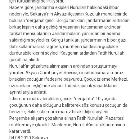
için tutuklandığı belirtiliyordu.
Habere göre, jandarma ekipleri Nurullah hakkındaki ihbar
nedeniyle, Sakarya’nın Akyazı ilçesinin Kuzuluk mahallesinde
bulunan ‘dergaha’ geldi. Görgü tanıkları, jandarmanın ardından
birkaç kişinin daha geldiğini yaşanan tartışmanın ardından
tarikat mensuplarının Jandarmaların yanından bir adama
saldırdığını söylediler. Görgü tanıkları, jandarmanın biber gazı
dahi kullanmasına rağmen, müritlerin saldırısını güçlükle
durdurabildiklerini söyledi. Kavganın ardından Fatih Nurullah
gözaltına alındı.
Nurullah’ın gözaltına alınmasının ardından soruşturmayı
yürüten Akyazı Cumhuriyet Savcısı, cinsel istismara maruz
bırakılan çocuğun ifadesine başvurdu. Çocuk İzleme Merkezi,
uzmanların eşliğinde alınan ifadede, çocuk yaşadıklarını
ayrıntılarıyla anlattı.
İstismara maruz bırakılan çocuk, “dergahta” 10 yaşında
çocuğunun daha olduğunu belirterek söz konusu çocuğun da
benzer şekilde istismara maruz bırakıldığını söyledi.
Perşembe akşam gözaltına alınan Fatih Nurullah, Pazartesi
mahkemeye çıkarıldı. Mahkeme, Nurullah’ın tutuklanmasına
karar verdi.
04.08.2020 Sakarya