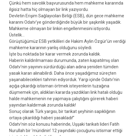
Çünkü hem savcılık başvurusunda hem mahkeme kararında
ilgisiz hatta hiç olmayan bir link yazıyordu.
Devletin Erişim Sağlayıcıları Birliği (ESB), dün gece mahkeme
kararını Odatv’ye gönderdiğinde büyük bir şaşkınlık yaşadık.
Mahkeme olmayan bir linkin engellenmesini istiyordu.
Üstelik…
Görüştüğümüz ESB yetkilileri de Hakim Aylin Özgür’ün verdiği
mahkeme kararının yanlış olduğunu söyledi.
İşte bu noktada bir karar vermek zorunda kaldık.
Haberin kaldırılmaması durumunda, zaten kapatılmış olan
Odatv’nin yayınını sürdürdüğü alan adına yeniden tümden
yasak kararı alınabilirdi. Daha önce yaşadığımız süreçten
yaşanabilecekleri tahmin ediyorduk. Yargı içinde Odatv’nin
açığa çıkardığı istismarı örtmek isteyenlerin tuzağına
düşmemek için, aldıkları kararda yazdıkları link hatalı olduğu
halde mahkemenin ne yapmaya çalıştığını görerek haberi
yayından kaldırmak zorunda kaldık!
Sonuç olarak Türk yargısı, bir tarikat şeyhinin sapıklığının
ortaya çıkarıldığı haberi yasakladı!”
Odatv’nin söz konusu haberinde, Uşşaki tarikatı lideri Fatih
Nurullah bir ‘müridinin’ 12 yaşındaki çocuğunu istismar ettiği