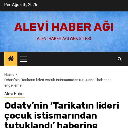
Skip
Per. Ağu 6th, 2026
to
content
ALEVI HABER AĞI
ALEVI HABER AĞI WEB SITESI
Primary
Menu
Home
Odatv’nin ‘Tarikatın lideri çocuk istismarından tutuklandı’ haberine
engelleme!
Alevi Haber
Odatv’nin ‘Tarikatın lideri
çocuk istismarından
tutuklandı’ haberine