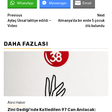
WhatsApp
Messenger
Email
Continue
Previous
Next
Aytaç Ünsal tahliye edildi –
Almanya’da bir evde 5 çocuk
Reading
Video
ölü bulundu
DAHA FAZLASI
Alevi Haber
Zini Gediği’nde Katledilen 97 Can Anılacak: