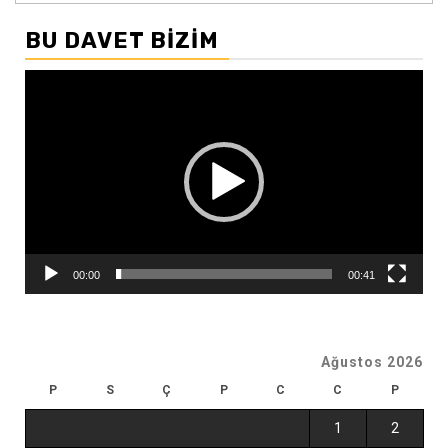
BU DAVET BIZIM
Video
oynatıcı
00:00
00:41
Ağustos 2026
P
S
Ç
P
C
C
P
1
2