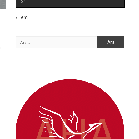
31
« Tem
Arama:
n