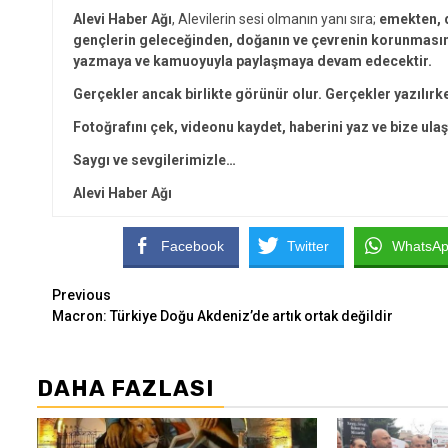
Alevi Haber Ağı
, Alevilerin sesi olmanın yanı sıra;
emekten, d
gençlerin geleceğinden, doğanın ve çevrenin korunmasınd
yazmaya ve kamuoyuyla paylaşmaya devam edecektir.
Gerçekler ancak birlikte görünür olur. Gerçekler yazılırk
Fotoğrafını çek, videonu kaydet, haberini yaz ve bize ulaş
Saygı ve sevgilerimizle…
Alevi Haber Ağı
Facebook
Twitter
WhatsA
Continue
Previous
Macron: Türkiye Doğu Akdeniz’de artık ortak değildir
Reading
DAHA FAZLASI