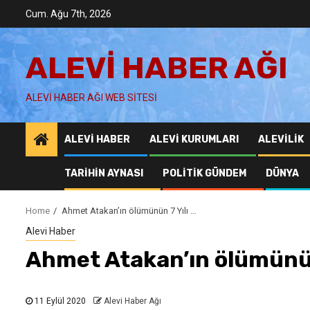
Skip
Cum. Ağu 7th, 2026
to
content
ALEVI HABER AĞI
ALEVI HABER AĞI WEB SITESI
ALEVI HABER
ALEVI KURUMLARI
ALEVILIK
TARIHIN AYNASI
POLITIK GÜNDEM
DÜNYA
Home
Ahmet Atakan’ın ölümünün 7 Yılı …
Alevi Haber
Ahmet Atakan’ın ölümünün
11 Eylül 2020
Alevi Haber Ağı