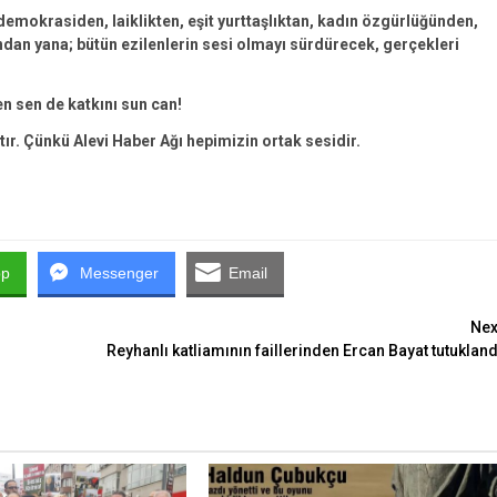
emokrasiden, laiklikten, eşit yurttaşlıktan, kadın özgürlüğünden,
an yana; bütün ezilenlerin sesi olmayı sürdürecek, gerçekleri
en sen de katkını sun can!
tır. Çünkü Alevi Haber Ağı hepimizin ortak sesidir.
pp
Messenger
Email
Nex
Reyhanlı katliamının faillerinden Ercan Bayat tutukland