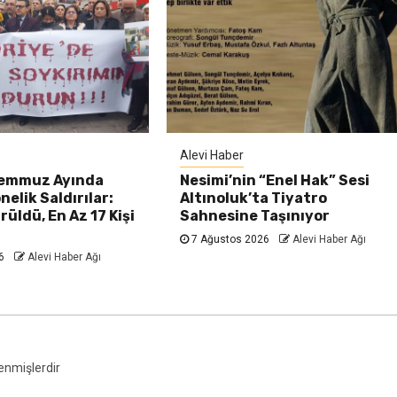
Alevi Haber
Temmuz Ayında
Nesimi’nin “Enel Hak” Sesi
nelik Saldırılar:
Altınoluk’ta Tiyatro
rüldü, En Az 17 Kişi
Sahnesine Taşınıyor
7 Ağustos 2026
Alevi Haber Ağı
26
Alevi Haber Ağı
lenmişlerdir