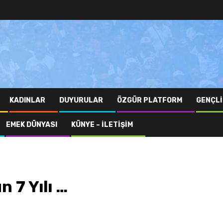
KADINLAR
DUYURULAR
ÖZGÜR PLATFORM
GENÇLI
EMEK DÜNYASI
KÜNYE – İLETIŞIM
 7 Yılı …