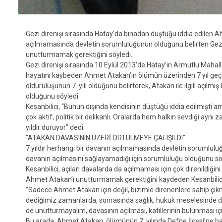
Gezi direnişi sırasında Hatay’da binadan düştüğü iddia edilen A
açılmamasında devletin sorumluluğunun olduğunu belirten Gezi 
unutturmamak gerektiğini söyledi.
Gezi direnişi sırasında 10 Eylül 2013’de Hatay’ın Armutlu Mahal
hayatını kaybeden Ahmet Atakan’ın ölümün üzerinden 7 yıl geçti
öldürülüşünün 7. yılı olduğunu belirterek, Atakan ile ilgili açı
olduğunu söyledi.
Kesanbilici, “Bunun dışında kendisinin düştüğü iddia edilmişti a
çok aktif, politik bir delikanlı. Oralarda hem halkın sevdiği aynı
yıldır duruyor” dedi.
“ATAKAN DAVASININ ÜZERİ ÖRTÜLMEYE ÇALIŞILDI”
7 yıldır herhangi bir davanın açılmamasında devletin sorumlul
davanın açılmasını sağlayamadığı için sorumluluğu olduğunu sö
Kesanbilici, açılan davalarda da açılmaması için çok direnildiği
Ahmet Atakan’ı unutturmamak gerektiğini kaydeden Kesanbilici, 
“Sadece Ahmet Atakan için değil, bizimle direnenlere sahip çı
dediğimiz zamanlarda, sonrasında sağlık, hukuk meselesinde 
de unutturmayalım, davasının açılması, katillerinin bulunması 
Bu arada, Ahmet Atakan, ölümünün 7. yılında Defne İlçesi’ne bağ