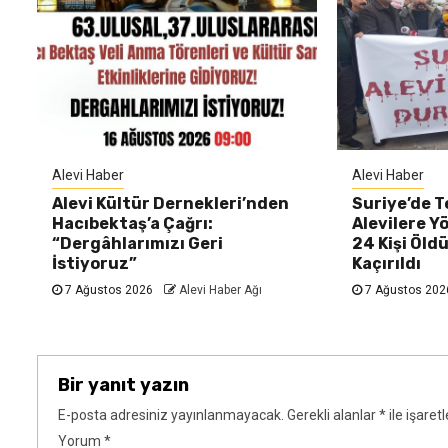
Alevi Haber
Alevi Haber
Alevi Kültür Dernekleri’nden
Suriye’de 
Hacıbektaş’a Çağrı:
Alevilere Yö
“Dergâhlarımızı Geri
24 Kişi Öldü
İstiyoruz”
Kaçırıldı
7 Ağustos 2026
Alevi Haber Ağı
7 Ağustos 20
Bir yanıt yazın
E-posta adresiniz yayınlanmayacak.
Gerekli alanlar
*
ile işaret
Yorum
*