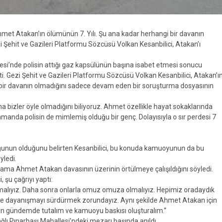
hmet Atakan’ın ölümünün 7. Yılı. Şu ana kadar herhangi bir davanın
Şehit ve Gazileri Platformu Sözcüsü Volkan Kesanbilici, Atakan’ı
lesi’nde polisin attığı gaz kapsülünün başına isabet etmesi sonucu
. Gezi Şehit ve Gazileri Platformu Sözcüsü Volkan Kesanbilici, Atakan’ı
lmış bir davanın olmadığını sadece devam eden bir soruşturma dosyasının
ma bizler öyle olmadığını biliyoruz. Ahmet özellikle hayat sokaklarında
 zamanda polisin de mimlemiş olduğu bir genç. Dolayısıyla o sır perdesi 7
uğunun olduğunu belirten Kesanbilici, bu konuda kamuoyunun da bu
yledi.
ni ama Ahmet Atakan davasının üzerinin örtülmeye çalışıldığını söyledi.
şu çağrıyı yaptı:
kmalıyız. Daha sonra onlarla omuz omuza olmalıyız. Hepimiz oradaydık
de dayanışmayı sürdürmek zorundayız. Aynı şekilde Ahmet Atakan için
için gündemde tutalım ve kamuoyu baskısı oluşturalım.”
lı Pınarbaşı Mahallesi’ndeki mezarı başında anıldı.