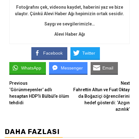
Fotoğrafını çek, videonu kaydet, haberini yaz ve bize
ulaştır. Çünkü Alevi Haber Ağı hepimizin ortak sesidir.
Saygı ve sevgilerimizle…
Alevi Haber Ağı
Facebook
Twitter
WhatsApp
Messenger
Email
Continue
Previous
Next
‘Görünmeyenler’ adlı
Fahrettin Altun ve Fuat Oktay
Reading
hesaptan HDP’li Bülbül’e ölüm
da Boğaziçi öğrencilerini
tehdidi
hedef gösterdi: ‘Azgın
azınlık’
DAHA FAZLASI