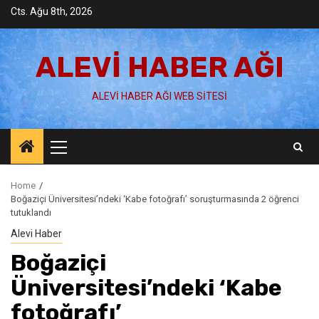
Skip
Cts. Ağu 8th, 2026
to
content
ALEVI HABER AĞI
ALEVI HABER AĞI WEB SITESI
Primary
Menu
Home
Boğaziçi Üniversitesi’ndeki ‘Kabe fotoğrafı’ soruşturmasında 2 öğrenci
tutuklandı
Alevi Haber
Boğaziçi
Üniversitesi’ndeki ‘Kabe
fotoğrafı’