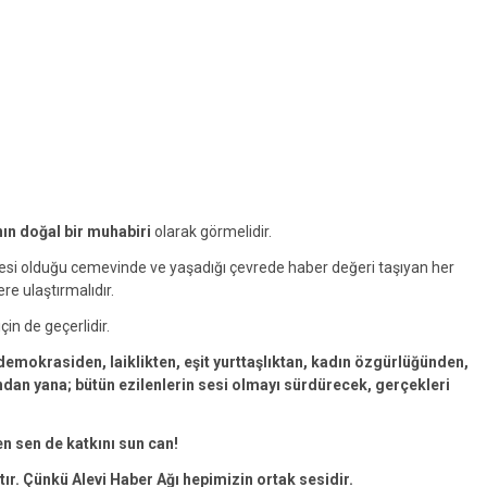
nın doğal bir muhabiri
olarak görmelidir.
yesi olduğu cemevinde ve yaşadığı çevrede haber değeri taşıyan her
ere ulaştırmalıdır.
çin de geçerlidir.
emokrasiden, laiklikten, eşit yurttaşlıktan, kadın özgürlüğünden,
an yana; bütün ezilenlerin sesi olmayı sürdürecek, gerçekleri
en sen de katkını sun can!
tır. Çünkü Alevi Haber Ağı hepimizin ortak sesidir.