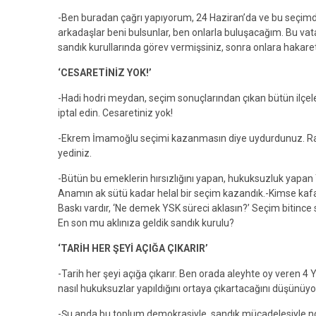
-Ben buradan çağrı yapıyorum, 24 Haziran’da ve bu seçim
arkadaşlar beni bulsunlar, ben onlarla buluşacağım. Bu vat
sandık kurullarında görev vermişsiniz, sonra onlara hakare
‘CESARETİNİZ YOK!’
-Hadi hodri meydan, seçim sonuçlarından çıkan bütün ilçeler
iptal edin. Cesaretiniz yok!
-Ekrem İmamoğlu seçimi kazanmasın diye uydurdunuz. Ra
yediniz.
-Bütün bu emeklerin hırsızlığını yapan, hukuksuzluk yapan Y
Anamın ak sütü kadar helal bir seçim kazandık.-Kimse ka
Baskı vardır, ‘Ne demek YSK süreci aklasın?’ Seçim bitince si
En son mu aklınıza geldik sandık kurulu?
‘TARİH HER ŞEYİ AÇIĞA ÇIKARIR’
-Tarih her şeyi açığa çıkarır. Ben orada aleyhte oy veren 4
nasıl hukuksuzlar yapıldığını ortaya çıkartacağını düşünüy
-Şu anda bu toplum demokrasiyle, sandık mücadelesiyle n