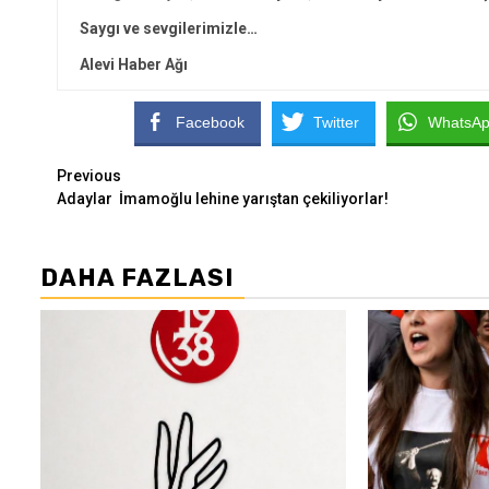
Saygı ve sevgilerimizle…
Alevi Haber Ağı
Facebook
Twitter
WhatsA
Continue
Previous
Adaylar İmamoğlu lehine yarıştan çekiliyorlar!
Reading
DAHA FAZLASI