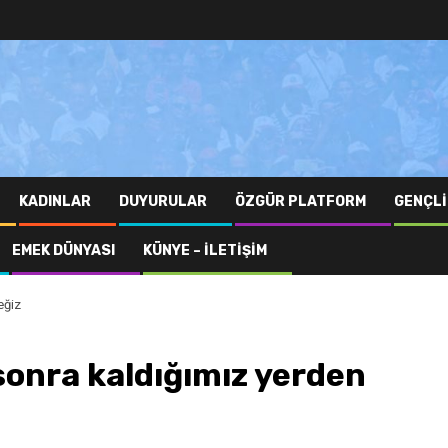
KADINLAR
DUYURULAR
ÖZGÜR PLATFORM
GENÇLI
EMEK DÜNYASI
KÜNYE – İLETIŞIM
eğiz
onra kaldığımız yerden