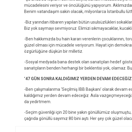
mücadelesini veriyor ve öncülüğünü yapıyorum. Aklımızda
Benim vatandaşım sakin olacak, milyonlarca İstanbullu lüt
-Biz yarından itibaren yapılan bütün usulsüzlükleri sokakla
Biz yok saymayı sevmiyoruz. Elimizi sıkmayacaklar, kucak
-Ben hakkımızda bu hain kararı verenlerin çocuklarının, tor
güzel olması için mücadele veriyorum. Hayat için demokrasi
özgürlüğüne düşkün bir milletiz.
-Sosyal medyada bana destek olan sanatçıları hedef göster
sanatçıların benden herhangi bir beklentisi yok, olamaz. B
’47 GÜN SONRA KALDIĞIMIZ YERDEN DEVAM EDECEĞİZ
-Ben çalışmalarıma ‘Seçilmiş İBB Başkanı’ olarak devam 
kaldığımız yerden devam edeceğiz. Asla vazgeçmeyeceği
da yedirtmem.
-Seçim güvenliği için 20 bine yakın gönüllümüz oluşmuştu
çağrıda gönüllü sayımız 80 bini aştı. Her şey çok güzel olac