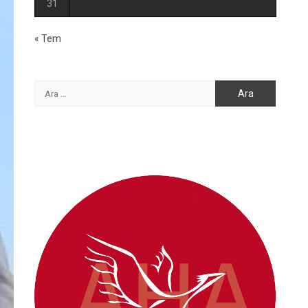
31
« Tem
Arama: