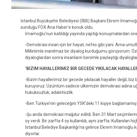
İstanbul Büyükşehir Belediyesi (İBB) Başkanı Ekrem İmamoğlu,
sunduğu FOX Ana Haber’e konuk oldu.
İmamoğlu’nun katıldığı yayında yaptığı konuşmalardan öne 
-Demokrasi insan için bir hayat, nefes gibi yani. Ama umutl
Milletimle inanılmaz bir diyalog kurduğumu görüyorum. Öze
diyaloglardan sonra insanların benimle paylaştığı diyaloglar
‘BİZİM HAYALLERİMİZ BİR GECEDE YIKILACAK HAYALLER
-Bizim hayallerimiz bir gecede yıkılacak hayaller değil, biz
kuruyoruz. Üzüntüm sadece ülkemizin demokrasi adına uğ
hukuksuzluk, adaletsizlik.
-Ben Türkiye’nin geleceğini YSK’deki 11 kişiye bağlamamış
-Şu anda demokrasi mağdur edildi. Ben 31 Mart seçimlerini
oy verdi. Bir zarfta 4 oy kullanıldı, aynı zarfta. Kullanılan h
İstanbul Belediye Başkanlığı’na gelince Ekrem İmamoğlu kaz
diyorlar.