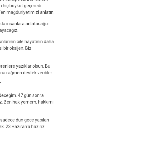
n hiç boykot geçmedi.
fen mağduriyetimizi anlatın.
rda insanlara anlatacağız.
layacağız.
unlarının bile hayatının daha
 bir oksijen. Biz
enlere yazıklar olsun. Bu
una rağmen destek verdiler.
’
edeceğim. 47 gün sonra
z. Ben hak yemem, hakkımı
, sadece dün gece yapılan
ak. 23 Haziran’a hazırız.