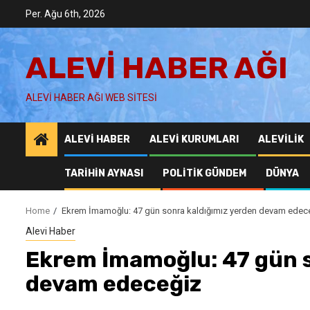
Skip
Per. Ağu 6th, 2026
to
content
ALEVI HABER AĞI
ALEVI HABER AĞI WEB SITESI
ALEVI HABER
ALEVI KURUMLARI
ALEVILIK
TARIHIN AYNASI
POLITIK GÜNDEM
DÜNYA
Home
Ekrem İmamoğlu: 47 gün sonra kaldığımız yerden devam edec
Alevi Haber
Ekrem İmamoğlu: 47 gün s
devam edeceğiz