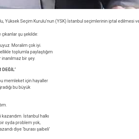
 Yüksek Seçim Kurulu’nun (YSK) İstanbul seçimlerinin iptal edilmesi ve 
çıkanlar şu şekilde:
uyuz. Moralim çok iyi.
llikle toplumla paylaştığım
 inanılmaz bir şey.
 DEĞİL’
 bu memleket için hayaller
radığı bu büyük
tım.
 kazandım. İstanbul halkı
içbir oyda problem yok,
andı diye ‘burası şaibeli’