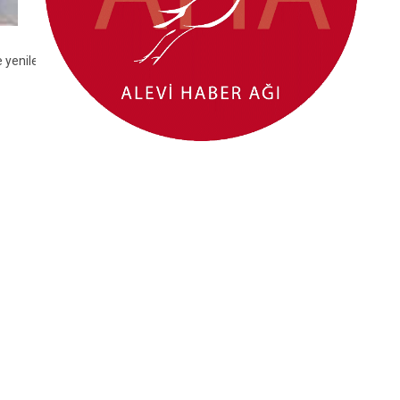
yenilenmesi kararının ardından Fatih Portakal’ın