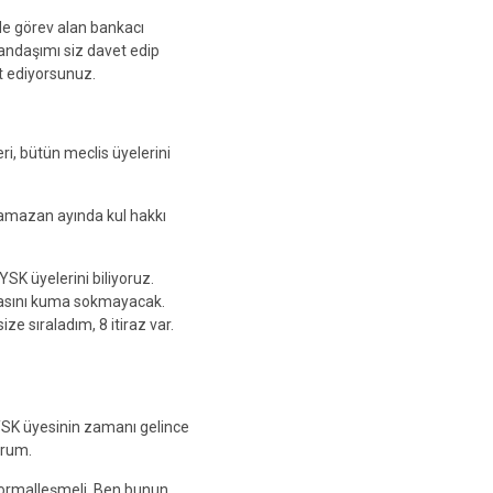
de görev alan bankacı
andaşımı siz davet edip
t ediyorsunuz.
i, bütün meclis üyelerini
mazan ayında kul hakkı
SK üyelerini biliyoruz.
fasını kuma sokmayacak.
ze sıraladım, 8 itiraz var.
 YSK üyesinin zamanı gelince
orum.
ormalleşmeli. Ben bunun