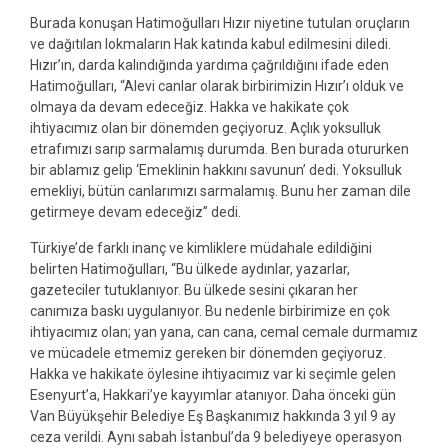
Burada konuşan Hatimoğulları Hızır niyetine tutulan oruçların
ve dağıtılan lokmaların Hak katında kabul edilmesini diledi.
Hızır’ın, darda kalındığında yardıma çağrıldığını ifade eden
Hatimoğulları, “Alevi canlar olarak birbirimizin Hızır’ı olduk ve
olmaya da devam edeceğiz. Hakka ve hakikate çok
ihtiyacımız olan bir dönemden geçiyoruz. Açlık yoksulluk
etrafımızı sarıp sarmalamış durumda. Ben burada otururken
bir ablamız gelip ‘Emeklinin hakkını savunun’ dedi. Yoksulluk
emekliyi, bütün canlarımızı sarmalamış. Bunu her zaman dile
getirmeye devam edeceğiz” dedi.
Türkiye’de farklı inanç ve kimliklere müdahale edildiğini
belirten Hatimoğulları, “Bu ülkede aydınlar, yazarlar,
gazeteciler tutuklanıyor. Bu ülkede sesini çıkaran her
canımıza baskı uygulanıyor. Bu nedenle birbirimize en çok
ihtiyacımız olan; yan yana, can cana, cemal cemale durmamız
ve mücadele etmemiz gereken bir dönemden geçiyoruz.
Hakka ve hakikate öylesine ihtiyacımız var ki seçimle gelen
Esenyurt’a, Hakkari’ye kayyımlar atanıyor. Daha önceki gün
Van Büyükşehir Belediye Eş Başkanımız hakkında 3 yıl 9 ay
ceza verildi. Aynı sabah İstanbul’da 9 belediyeye operasyon