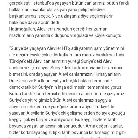
gerçekleşti. İstanbul’da yaşayan bütün canlarımız, bütün farklı
halklardan insanlar olarak yan yana gelip belediye
başkanlarımızı seçtik. Niye uzlaştınız diye seçilmişlerin
hakkında dava açıldı” dedi.
Hatimoğulları, Alevilerin inançları gereği her zaman
mazlumların yanında olduğunu vurguladı ve şöyle konuştu:
“Suriye’de yaşayan Aleviler HTŞ adlı yapının Şam yönetimini
ele geçirmesiyle çok ciddi katliamlara maruz bırakılmaktadır.
Türkiye’deki Alevi canlarımızın yüreği Suriye’deki Alevi
canlarımız için atıyor. Suriye’deki bu karmaşanın bir an önce
bitmesini, orada yaşayan Alevi canlarımızın, Hıristiyanların,
Dürzilerin ve Kürtlerin eşit yurttaşlık hakları temelinde
demokratik bir Suriye’nin inşa edilmesini temenni ediyoruz.
Bütün farklılıkların temsil edilmesinin altını önemle çiziyoruz.
Suriye’de yitirdiğimiz bütün Alevi canlarımızı saygıyla
anıyorum. Sizlerin de yüreğiniz orada atıyor. Türkiye’de
yaşayan Alevilerin Suriye’deki gelişmelerden dolayı duyduğu
kaygıyı çok iyi biliyor ve anlıyorum. Bu kaygı, bizlere tarih
boyunca yaşatılan acının bir sonucudur. Ama değerli canlar,
bizler korkmayacağız; tıpkı tarih boyunca korkmadığımız gibi.