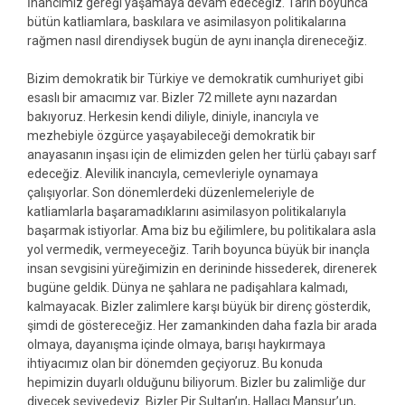
İnancımız gereği yaşamaya devam edeceğiz. Tarih boyunca
bütün katliamlara, baskılara ve asimilasyon politikalarına
rağmen nasıl direndiysek bugün de aynı inançla direneceğiz.
Bizim demokratik bir Türkiye ve demokratik cumhuriyet gibi
esaslı bir amacımız var. Bizler 72 millete aynı nazardan
bakıyoruz. Herkesin kendi diliyle, diniyle, inancıyla ve
mezhebiyle özgürce yaşayabileceği demokratik bir
anayasanın inşası için de elimizden gelen her türlü çabayı sarf
edeceğiz. Alevilik inancıyla, cemevleriyle oynamaya
çalışıyorlar. Son dönemlerdeki düzenlemeleriyle de
katliamlarla başaramadıklarını asimilasyon politikalarıyla
başarmak istiyorlar. Ama biz bu eğilimlere, bu politikalara asla
yol vermedik, vermeyeceğiz. Tarih boyunca büyük bir inançla
insan sevgisini yüreğimizin en derininde hissederek, direnerek
bugüne geldik. Dünya ne şahlara ne padişahlara kalmadı,
kalmayacak. Bizler zalimlere karşı büyük bir direnç gösterdik,
şimdi de göstereceğiz. Her zamankinden daha fazla bir arada
olmaya, dayanışma içinde olmaya, barışı haykırmaya
ihtiyacımız olan bir dönemden geçiyoruz. Bu konuda
hepimizin duyarlı olduğunu biliyorum. Bizler bu zalimliğe dur
diyecek seviyedeyiz. Bizler Pir Sultan’ın, Hallacı Mansur’un,