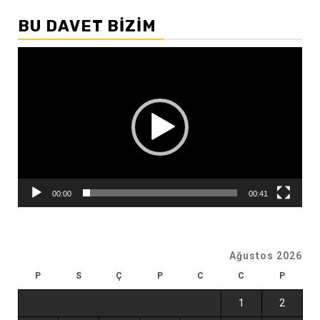
BU DAVET BIZIM
Video
oynatıcı
00:00
00:41
Ağustos 2026
P
S
Ç
P
C
C
P
1
2