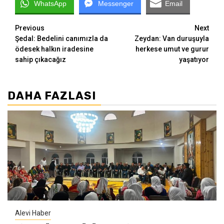
WhatsApp
Messenger
Email
Continue
Previous
Next
Şedal: Bedelini canımızla da
Zeydan: Van duruşuyla
Reading
ödesek halkın iradesine
herkese umut ve gurur
sahip çıkacağız
yaşatıyor
DAHA FAZLASI
Alevi Haber