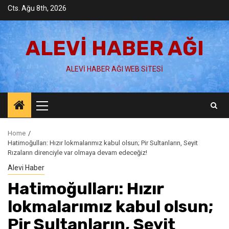
Skip
Cts. Ağu 8th, 2026
to
content
ALEVI HABER AĞI
ALEVI HABER AĞI WEB SITESI
Primary
Menu
Home
Hatimoğulları: Hızır lokmalarımız kabul olsun; Pir Sultanların, Seyit
Rızaların direnciyle var olmaya devam edeceğiz!
Alevi Haber
Hatimoğulları: Hızır
lokmalarımız kabul olsun;
Pir Sultanların, Seyit